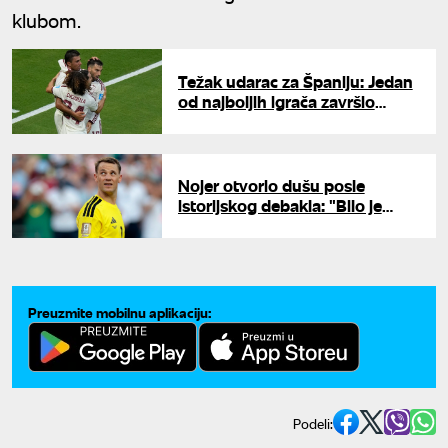
klubom.
Težak udarac za Španiju: Jedan
od najboljih igrača završio
Svetsko prvenstvo
Nojer otvorio dušu posle
istorijskog debakla: "Bilo je
veoma tiho, svi smo slomljeni"
Preuzmite mobilnu aplikaciju:
Podeli: