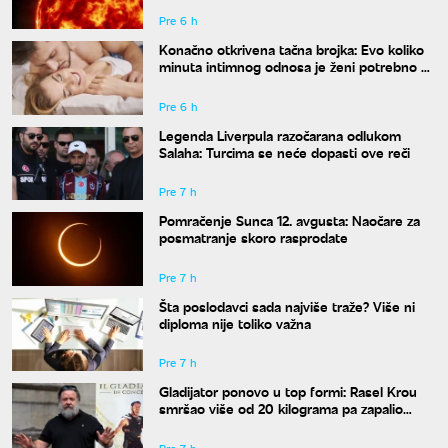
Pre 6 h
Konačno otkrivena tačna brojka: Evo koliko
minuta intimnog odnosa je ženi potrebno da
bi bila potpuno zadovoljna
Pre 6 h
Legenda Liverpula razočarana odlukom
Salaha: Turcima se neće dopasti ove reči
Pre 7 h
Pomračenje Sunca 12. avgusta: Naočare za
posmatranje skoro rasprodate
Pre 7 h
Šta poslodavci sada najviše traže? Više ni
diploma nije toliko važna
Pre 7 h
Gladijator ponovo u top formi: Rasel Krou
smršao više od 20 kilograma pa zapalio
društvene mreže novim izgledom