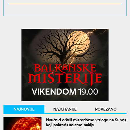
NAJNOVIJE
NAJČITANIJE
POVEZANO
Naučnici otkrili misteriozne vrtloge na Suncu
koji pokreću solarne baklje