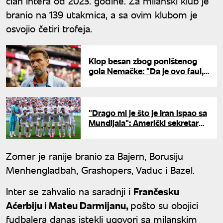
član Intera od 2023. godine. Za milanski klub je
branio na 139 utakmica, a sa ovim klubom je
osvojio četiri trofeja.
Klop besan zbog poništenog
gola Nemačke: "Da je ovo faul,
Arsenal nikada ne bi bio
šampion Engleske"
"Drago mi je što je Iran ispao sa
Mundijala": Američki sekretar
Malin ne krije zadovoljstvo
Zomer je ranije branio za Bajern, Borusiju
Menhengladbah, Grashopers, Vaduc i Bazel.
Inter se zahvalio na saradnji i
Frančesku
Aćerbiju i Mateu Darmijanu,
pošto su obojici
fudbalera danas istekli ugovori sa milanskim