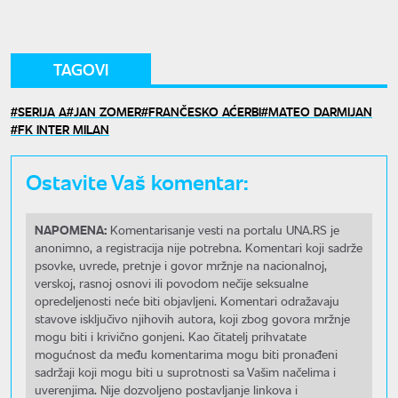
TAGOVI
SERIJA A
JAN ZOMER
FRANČESKO AĆERBI
MATEO DARMIJAN
FK INTER MILAN
Ostavite Vaš komentar:
NAPOMENA:
Komentarisanje vesti na portalu UNA.RS je
anonimno, a registracija nije potrebna. Komentari koji sadrže
psovke, uvrede, pretnje i govor mržnje na nacionalnoj,
verskoj, rasnoj osnovi ili povodom nečije seksualne
opredeljenosti neće biti objavljeni. Komentari odražavaju
stavove isključivo njihovih autora, koji zbog govora mržnje
mogu biti i krivično gonjeni. Kao čitatelj prihvatate
mogućnost da među komentarima mogu biti pronađeni
sadržaji koji mogu biti u suprotnosti sa Vašim načelima i
uverenjima. Nije dozvoljeno postavljanje linkova i