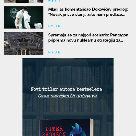
Pre 7 h
Mladi as komentarisao Đokovićev predlog:
"Novak je sve stariji, zato nam predlaže
kraće mečeve"
Pre 8 h
Spremaju se za najgori scenario: Pentagon
priprema novu nuklearnu strategiju za
eventualni sukob sa Rusijom i Kinom
Pre 8 h