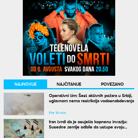
NAJNOVIJE
NAJČITANIJE
POVEZANO
Operativni tim: Šest aktivnih požara u Srbiji,
uglavnom nema restrikcija vodosnabdevanja
Pre 14 min
Iran tvrdi da je osujetio kopnenu invaziju:
Susedne zemlje odbile da ustupe svoju
teritoriju