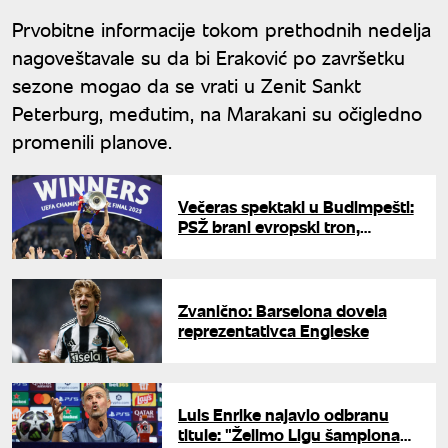
Prvobitne informacije tokom prethodnih nedelja
nagoveštavale su da bi Eraković po završetku
sezone mogao da se vrati u Zenit Sankt
Peterburg, međutim, na Marakani su očigledno
promenili planove.
Večeras spektakl u Budimpešti:
PSŽ brani evropski tron,
Arsenal juri istorijsku "duplu
krunu" i prvu Ligu šampiona
Zvanično: Barselona dovela
reprezentativca Engleske
Luis Enrike najavio odbranu
titule: "Želimo Ligu šampiona