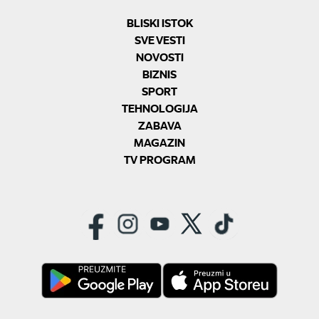
BLISKI ISTOK
SVE VESTI
NOVOSTI
BIZNIS
SPORT
TEHNOLOGIJA
ZABAVA
MAGAZIN
TV PROGRAM