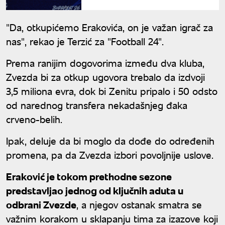
drugu godinu zaredom"
"Da, otkupićemo Erakovića, on je važan igrač za
nas", rekao je Terzić za "Football 24".
Prema ranijim dogovorima između dva kluba,
Zvezda bi za otkup ugovora trebalo da izdvoji
3,5 miliona evra, dok bi Zenitu pripalo i 50 odsto
od narednog transfera nekadašnjeg đaka
crveno-belih.
Ipak, deluje da bi moglo da dođe do određenih
promena, pa da Zvezda izbori povoljnije uslove.
Eraković je tokom prethodne sezone
predstavljao jednog od ključnih aduta u
odbrani Zvezde
, a njegov ostanak smatra se
važnim korakom u sklapanju tima za izazove koji