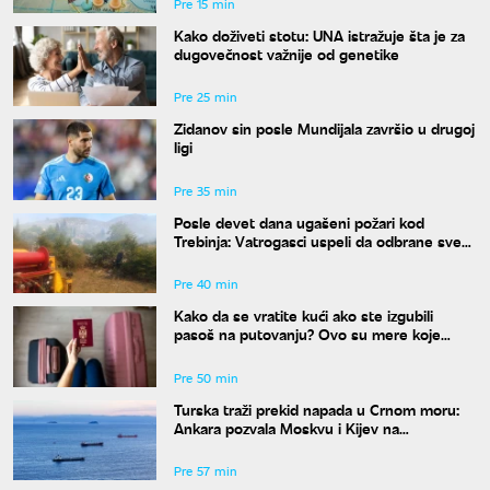
Pre 15 min
Kako doživeti stotu: UNA istražuje šta je za
dugovečnost važnije od genetike
Pre 25 min
Zidanov sin posle Mundijala završio u drugoj
ligi
Pre 35 min
Posle devet dana ugašeni požari kod
Trebinja: Vatrogasci uspeli da odbrane sve
kuće
Pre 40 min
Kako da se vratite kući ako ste izgubili
pasoš na putovanju? Ovo su mere koje
treba odmah da preduzmete
Pre 50 min
Turska traži prekid napada u Crnom moru:
Ankara pozvala Moskvu i Kijev na
moratorijum
Pre 57 min