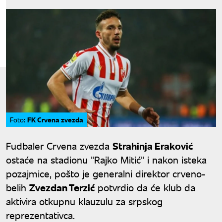
FK Crvena zvezda
Foto:
Fudbaler Crvena zvezda
Strahinja Eraković
ostaće na stadionu "Rajko Mitić" i nakon isteka
pozajmice, pošto je generalni direktor crveno-
belih
Zvezdan Terzić
potvrdio da će klub da
aktivira otkupnu klauzulu za srpskog
reprezentativca.