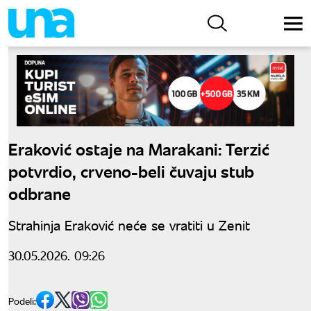
Eraković ostaje na Marakani: Terzić
potvrdio, crveno-beli čuvaju stub
odbrane
Strahinja Eraković neće se vratiti u Zenit
30.05.2026. 09:26
Podeli: