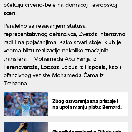
očekuju crveno-bele na domaćoj i evropskoj
sceni.
Paralelno sa rešavanjem statusa
reprezentativnog defanzivca, Zvezda intenzivno
radi i na pojačanjima. Kako stvari stoje, klub je
veoma blizu realizacije nekoliko značajnih
transfera – Mohameda Abu Fanija iz
Ferencvaroša, Loizosa Loizua iz Hapoela, kao i
ofanzivnog veziste Mohameda Čama iz
Trabzona.
Zbog ostvarenja sna pristaje i
na upola manju platu: Bernardo
Silva na vratima Barselone
Gvardiola prelomio: Otkrio gde