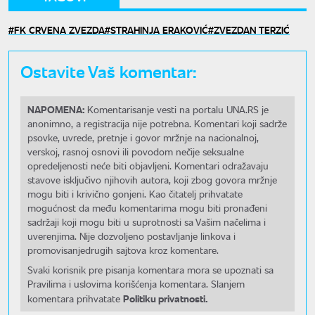
FK CRVENA ZVEZDA
STRAHINJA ERAKOVIĆ
ZVEZDAN TERZIĆ
Ostavite Vaš komentar:
NAPOMENA:
Komentarisanje vesti na portalu UNA.RS je
anonimno, a registracija nije potrebna. Komentari koji sadrže
psovke, uvrede, pretnje i govor mržnje na nacionalnoj,
verskoj, rasnoj osnovi ili povodom nečije seksualne
opredeljenosti neće biti objavljeni. Komentari odražavaju
stavove isključivo njihovih autora, koji zbog govora mržnje
mogu biti i krivično gonjeni. Kao čitatelj prihvatate
mogućnost da među komentarima mogu biti pronađeni
sadržaji koji mogu biti u suprotnosti sa Vašim načelima i
uverenjima. Nije dozvoljeno postavljanje linkova i
promovisanjedrugih sajtova kroz komentare.
Svaki korisnik pre pisanja komentara mora se upoznati sa
Pravilima i uslovima korišćenja komentara. Slanjem
Politiku privatnosti.
komentara prihvatate