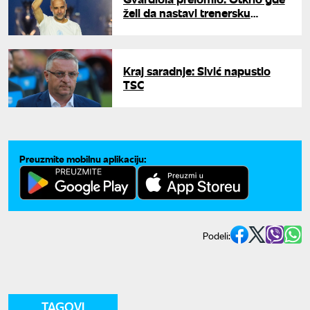
želi da nastavi trenersku
karijeru
Kraj saradnje: Sivić napustio
TSC
Preuzmite mobilnu aplikaciju:
Podeli:
TAGOVI