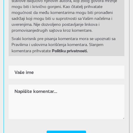
stavove isključivo njihovih autora, koji zbog govora mržnje
mogu biti i krivično gonjeni. Kao čitatelj prihvatate
mogućnost da među komentarima mogu biti pronađeni
sadržaji koji mogu biti u suprotnosti sa Vašim načelima i
uverenjima. Nije dozvoljeno postavljanje linkova i
promovisanjedrugih sajtova kroz komentare.
Svaki korisnik pre pisanja komentara mora se upoznati sa
Pravilima i uslovima korišćenja komentara. Slanjem
Politiku privatnosti.
komentara prihvatate