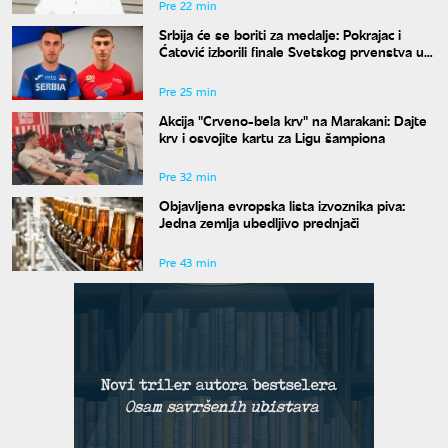
Pre 22 min
Srbija će se boriti za medalje: Pokrajac i
Ćatović izborili finale Svetskog prvenstva u
Judžinu
Pre 25 min
Akcija "Crveno-bela krv" na Marakani: Dajte
krv i osvojite kartu za Ligu šampiona
Pre 32 min
Objavljena evropska lista izvoznika piva:
Jedna zemlja ubedljivo prednjači
Pre 43 min