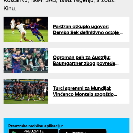
Kinu.
Partizan otkupio ugovor:
Demba Sek definitivno ostaje u
Humskoj
Ogroman peh za Austriju:
Baumgartner zbog povrede
propušta Svetsko prvenstvo
Turci spremni za Mundijal:
Vinćenco Montela saopštio
konačan spisak fudbalera za
Svetsko prvenstvo
Preuzmite mobilnu aplikaciju: