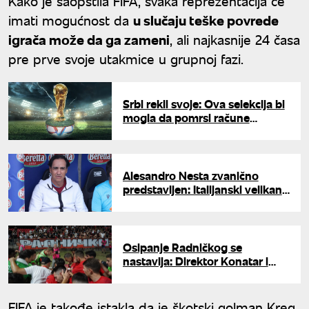
Kako je saopštila FIFA, svaka reprezentacija će
imati mogućnost da
u slučaju teške povrede
igrača može da ga zameni
, ali najkasnije 24 časa
pre prve svoje utakmice u grupnoj fazi.
Srbi rekli svoje: Ova selekcija bi
mogla da pomrsi račune
favoritima na Svetskom
prvenstvu
Alesandro Nesta zvanično
predstavljen: Italijanski velikan
dobio novi izazov
Osipanje Radničkog se
nastavlja: Direktor Konatar i
sportski direktor Perović
napustili klub
FIFA je takođe istakla da je škotski golman Kreg