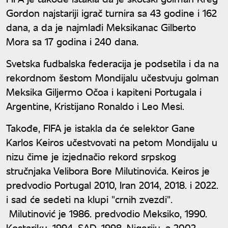
Gordon najstariji igrač turnira sa 43 godine i 162
dana, a da je najmlađi Meksikanac Gilberto
Mora sa 17 godina i 240 dana.
Svetska fudbalska federacija je podsetila i da na
rekordnom šestom Mondijalu učestvuju golman
Meksika Giljermo Očoa i kapiteni Portugala i
Argentine, Kristijano Ronaldo i Leo Mesi.
Takođe, FIFA je istakla da će selektor Gane
Karlos Keiros učestvovati na petom Mondijalu u
nizu čime je izjednačio rekord srpskog
stručnjaka Velibora Bore Milutinovića. Keiros je
predvodio Portugal 2010, Iran 2014, 2018. i 2022.
i sad će sedeti na klupi "crnih zvezdi".
Milutinović je 1986. predvodio Meksiko, 1990.
Kostariku, 1994. SAD, 1998. Nigeriju, a 2002.