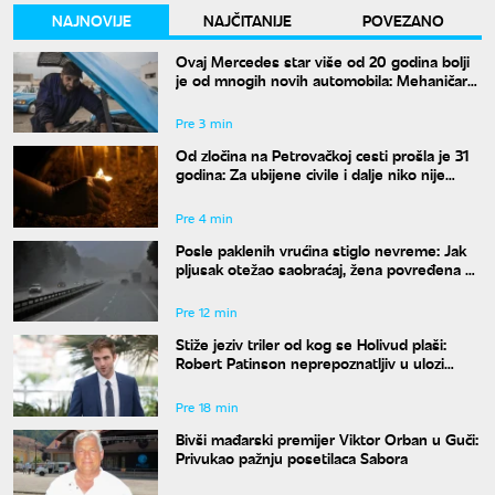
NAJNOVIJE
NAJČITANIJE
POVEZANO
Ovaj Mercedes star više od 20 godina bolji
je od mnogih novih automobila: Mehaničar
tvrdi da bi ga odmah kupio
Pre 3 min
Od zločina na Petrovačkoj cesti prošla je 31
godina: Za ubijene civile i dalje niko nije
odgovarao
Pre 4 min
Posle paklenih vrućina stiglo nevreme: Jak
pljusak otežao saobraćaj, žena povređena u
Leskovcu
Pre 12 min
Stiže jeziv triler od kog se Holivud plaši:
Robert Patinson neprepoznatljiv u ulozi
slavnog voditelja
Pre 18 min
Bivši mađarski premijer Viktor Orban u Guči:
Privukao pažnju posetilaca Sabora