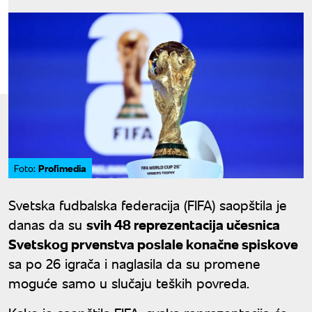
Profimedia
Foto:
Svetska fudbalska federacija (FIFA) saopštila je
danas da su
svih 48 reprezentacija učesnica
Svetskog prvenstva poslale konačne spiskove
sa po 26 igrača i naglasila da su promene
moguće samo u slučaju teških povreda.