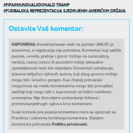
FIFA
MUNDIJAL
DONALD TRAMP
FUDBALSKA REPREZENTACIJA SJEDINJENIH AMERIČKIH DRŽAVA
Ostavite Vaš komentar:
NAPOMENA:
Komentarisanje vesti na portalu UNA.RS je
anonimno, a registracija nije potrebna. Komentari koji sadrže
psovke, uvrede, pretnje i govor mržnje na nacionalnoj,
verskoj, rasnoj osnovi ili povodom nečije seksualne
opredeljenosti neće biti objavljeni. Komentari odražavaju
stavove isključivo njihovih autora, koji zbog govora mržnje
mogu biti i krivično gonjeni. Kao čitatelj prihvatate
mogućnost da među komentarima mogu biti pronađeni
sadržaji koji mogu biti u suprotnosti sa Vašim načelima i
uverenjima. Nije dozvoljeno postavljanje linkova i
promovisanjedrugih sajtova kroz komentare.
Svaki korisnik pre pisanja komentara mora se upoznati sa
Pravilima i uslovima korišćenja komentara. Slanjem
Politiku privatnosti.
komentara prihvatate