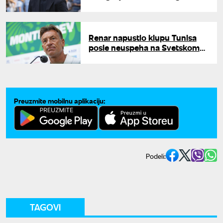
poslao u bolnicu"
Renar napustio klupu Tunisa
posle neuspeha na Svetskom
prvenstvu: "Moje putovanje sa
vama je završeno"
Preuzmite mobilnu aplikaciju:
Podeli:
TAGOVI