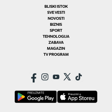
BLISKI ISTOK
SVE VESTI
NOVOSTI
BIZNIS
SPORT
TEHNOLOGIJA
ZABAVA
MAGAZIN
TV PROGRAM