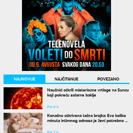
NAJNOVIJE
NAJČITANIJE
POVEZANO
Naučnici otkrili misteriozne vrtloge na Suncu
koji pokreću solarne baklje
Pre 6 h
Konačno otkrivena tačna brojka: Evo koliko
minuta intimnog odnosa je ženi potrebno da
bi bila potpuno zadovoljna
Pre 7 h