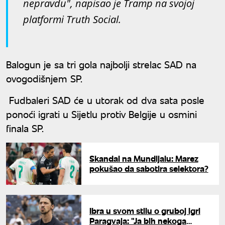
nepravdu", napisao je Tramp na svojoj
platformi Truth Social.
Balogun je sa tri gola najbolji strelac SAD na
ovogodišnjem SP.
Fudbaleri SAD će u utorak od dva sata posle
ponoći igrati u Sijetlu protiv Belgije u osmini
finala SP.
Skandal na Mundijalu: Marez
pokušao da sabotira selektora?
Ibra u svom stilu o gruboj igri
Paragvaja: "Ja bih nekoga