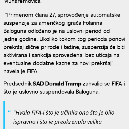
Muharemovića.
"Primenom člana 27, sprovođenje automatske
suspenzije za američkog igrača Folarina
Baloguna odloženo je na uslovni period od
jedne godine. Ukoliko tokom tog perioda ponovi
prekršaj slične prirode i težine, suspenzija će biti
aktivirana i sankcija sprovedena, bez uticaja na
eventualne dodatne kazne za novi prekršaj",
navela je FIFA.
Predsednik
SAD Donald Tramp z
ahvalio se FIFA-i
što je uslovno suspendovala Baloguna.
"Hvala FIFA-i što je učinila ono što je bilo
ispravno i što je preokrenula veliku