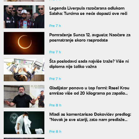
Legenda Liverpula razočarana odlukom
Salaha: Turcima se neće dopasti ove reči
Pre 7 h
Pomračenje Sunca 12. avgusta: Naočare za
posmatranje skoro rasprodate
Pre 7 h
Šta poslodavci sada najviše traže? Više ni
diploma nije toliko važna
Pre 7 h
Gladijator ponovo u top formi: Rasel Krou
smršao više od 20 kilograma pa zapalio
društvene mreže novim izgledom
Pre 8 h
Mladi as komentarisao Đokovićev predlog:
"Novak je sve stariji, zato nam predlaže
kraće mečeve"
Pre 8 h