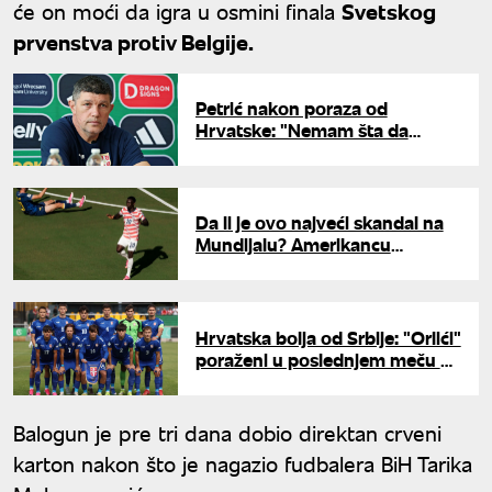
će on moći da igra u osmini finala
Svetskog
prvenstva protiv Belgije.
Petrić nakon poraza od
Hrvatske: "Nemam šta da
zamerim igračima"
Da li je ovo najveći skandal na
Mundijalu? Amerikancu
poništen crveni karton
Hrvatska bolja od Srbije: "Orlići"
poraženi u poslednjem meču na
Evropskom prvenstvu
Balogun je pre tri dana dobio direktan crveni
karton nakon što je nagazio fudbalera BiH Tarika