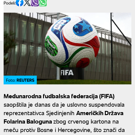
Podeli:
REUTERS
Foto:
Međunarodna fudbalska federacija (FIFA)
saopštila je danas da je uslovno suspendovala
reprezentativca Sjedinjenih
Američkih Država
Folarina Baloguna
zbog crvenog kartona na
meču protiv Bosne i Hercegovine, što znači da