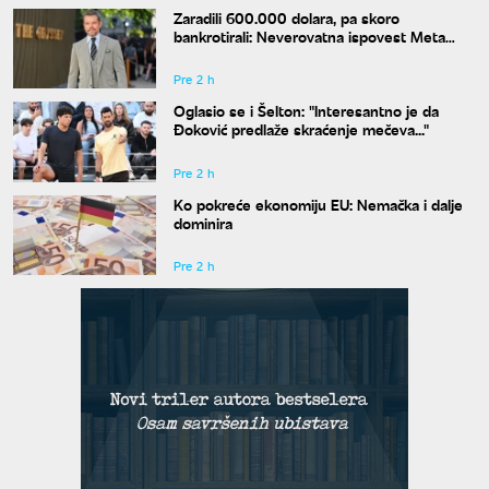
Zaradili 600.000 dolara, pa skoro
bankrotirali: Neverovatna ispovest Meta
Dejmona o paklu kroz koji je prošao
Pre 2 h
Oglasio se i Šelton: "Interesantno je da
Đoković predlaže skraćenje mečeva..."
Pre 2 h
Ko pokreće ekonomiju EU: Nemačka i dalje
dominira
Pre 2 h