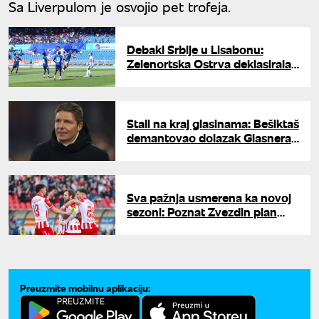
Sa Liverpulom je osvojio pet trofeja.
Debakl Srbije u Lisabonu:
Zelenortska Ostrva deklasirala
Orlove
Stali na kraj glasinama: Bešiktaš
demantovao dolazak Glasnera
na mesto trenera
Sva pažnja usmerena ka novoj
sezoni: Poznat Zvezdin plan
priprema
Preuzmite mobilnu aplikaciju: