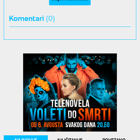
Komentari
(0)
NAJNOVIJE
NAJČITANIJE
POVEZANO