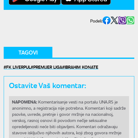
Podeli:
TAGOVI
FK LIVERPUL
PREMIJER LIGA
IBRAHIM KONATE
Ostavite Vaš komentar:
NAPOMENA:
Komentarisanje vesti na portalu UNA.RS je
anonimno, a registracija nije potrebna. Komentari koji sadrže
psovke, uvrede, pretnje i govor mržnje na nacionalnoj,
verskoj, rasnoj osnovi ili povodom nečije seksualne
opredeljenosti neće biti objavljeni. Komentari odražavaju
stavove isključivo njihovih autora, koji zbog govora mržnje