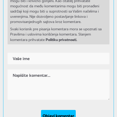
mogu biti i krivično gonjeni. Kao čitatelj prihvatate
mogućnost da među komentarima mogu biti pronađeni
sadržaji koji mogu biti u suprotnosti sa Vašim načelima i
uverenjima. Nije dozvoljeno postavljanje linkova i
promovisanjedrugih sajtova kroz komentare.
Svaki korisnik pre pisanja komentara mora se upoznati sa
Pravilima i uslovima korišćenja komentara. Slanjem
Politiku privatnosti.
komentara prihvatate
Objavi komentar