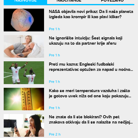
NASA objavila novi prikaz: Da li naša planeta
izgleda kao krompir ili kao plavi kliker?
Pre 1 h
Ne ignorišite intuiciju: Šest signala koji
ukazuju na to da partner krije aferu
Pre 1 h
Preti mu kazna: Engleski fudbalski
reprezentativac optužen za napad u noćnom
klubu
Pre 1 h
Kako se meri temperatura vazduha i zašto
je gotovo uvek niža od one koju pokazuju
naši termometri
Pre 1 h
Ne znate da li ste blokirani? Ovih pet
znakova otkivaju da li se nalazite na nečijoj
"crnoj listi"
Pre 2 h