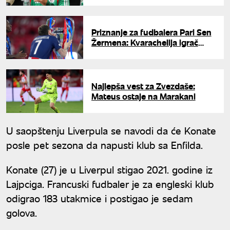
Priznanje za fudbalera Pari Sen
Žermena: Kvarachelija igrač
sezone u Ligi šampiona
Najlepša vest za Zvezdaše:
Mateus ostaje na Marakani
U saopštenju Liverpula se navodi da će Konate
posle pet sezona da napusti klub sa Enfilda.
Konate (27) je u Liverpul stigao 2021. godine iz
Lajpciga. Francuski fudbaler je za engleski klub
odigrao 183 utakmice i postigao je sedam
golova.