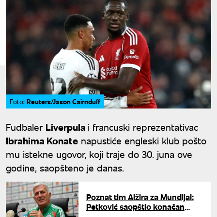
Reuters/Jason Cairnduff
Foto:
Fudbaler
Liverpula
i francuski reprezentativac
Ibrahima Konate
napustiće engleski klub pošto
mu istekne ugovor, koji traje do 30. juna ove
godine, saopšteno je danas.
Poznat tim Alžira za Mundijal:
Petković saopštio konačan
spisak igrača