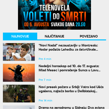
NAJNOVIJE
NAJČITANIJE
POVEZANO
"Novi Nadal" nezaustavljiv u Montrealu:
Hodar počistio Lehečku za četvrtfinale
mastersa
Pre 4 min
Nedeljni horoskop od 10. do 17. avgusta:
Mlad Mesec i pomračenje Sunca u Lavu
donose haos
Pre 7 min
Novi presek požara u Srbiji: Vatra kod Ušća
ugašena, najteža borba u Deliblatskoj
peščari
Pre 14 min
Drama na aerodromu u Sidneju: Dva aviona