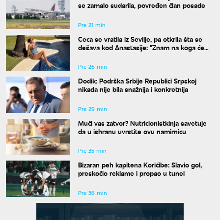
se zamalo sudarila, povređen član posade
Pre 21 min
Ceca se vratila iz Sevilje, pa otkrila šta se
dešava kod Anastasije: "Znam na koga će
Ilijan da liči"
Pre 26 min
Dodik: Podrška Srbije Republici Srpskoj
nikada nije bila snažnija i konkretnija
Pre 29 min
Muči vas zatvor? Nutricionistkinja savetuje
da u ishranu uvrstite ovu namirnicu
Pre 35 min
Bizaran peh kapitena Korićibe: Slavio gol,
preskočio reklame i propao u tunel
Pre 36 min