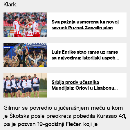
Klark.
Sva pažnja usmerena ka novoj
sezoni: Poznat Zvezdin plan
priprema
Luis Enrike stao rame uz rame
sa najvećima: Istorijski uspeh
trenera PSŽ-a
Srbija protiv učesnika
Mundijala: Orlovi u Lisabonu
igraju prvi test u novom ciklusu
Gilmur se povredio u jučerašnjem meču u kom
je Škotska posle preokreta pobedila Kurasao 4:1,
pa je pozvan 19-godišnji Flečer, koji je