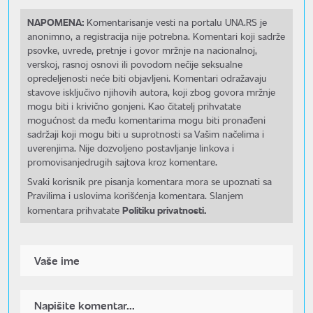
NAPOMENA:
Komentarisanje vesti na portalu UNA.RS je
anonimno, a registracija nije potrebna. Komentari koji sadrže
psovke, uvrede, pretnje i govor mržnje na nacionalnoj,
verskoj, rasnoj osnovi ili povodom nečije seksualne
opredeljenosti neće biti objavljeni. Komentari odražavaju
stavove isključivo njihovih autora, koji zbog govora mržnje
mogu biti i krivično gonjeni. Kao čitatelj prihvatate
mogućnost da među komentarima mogu biti pronađeni
sadržaji koji mogu biti u suprotnosti sa Vašim načelima i
uverenjima. Nije dozvoljeno postavljanje linkova i
promovisanjedrugih sajtova kroz komentare.
Svaki korisnik pre pisanja komentara mora se upoznati sa
Pravilima i uslovima korišćenja komentara. Slanjem
Politiku privatnosti.
komentara prihvatate