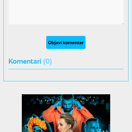
Objavi komentar
Komentari
(0)