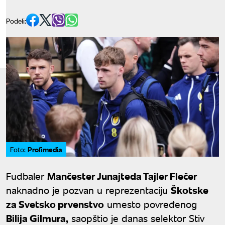
Podeli:
Profimedia
Foto:
Fudbaler
Mančester Junajteda Tajler Flečer
naknadno je pozvan u reprezentaciju
Škotske
za Svetsko prvenstvo
umesto povređenog
Bilija Gilmura,
saopštio je danas selektor Stiv