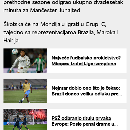
prethodne sezone odigrao ukupno dvadesetak
minuta za Mančester Junajted.
Škotska će na Mondijalu igrati u Grupi C,
zajedno sa reprezentacijama Brazila, Maroka i
Haitija.
Najveće fudbalsko prokletstvo?
Mbapeu trofej Lige šampiona
izmiče iz godine u godinu
Nejmar dobio ono što je čekao:
Brazil doneo veliku odluku pred
Mundijal
PSŽ odbranio titulu prvaka
Evrope: Posle penal drame u
Budimpešti srušili Arsenal