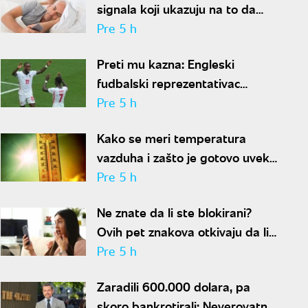
signala koji ukazuju na to da
partner krije aferu
Pre 5 h
Preti mu kazna: Engleski
fudbalski reprezentativac
optužen za napad u noćnom
Pre 5 h
klubu
Kako se meri temperatura
vazduha i zašto je gotovo uvek
niža od one koju pokazuju naši
Pre 5 h
termometri
Ne znate da li ste blokirani?
Ovih pet znakova otkivaju da li
se nalazite na nečijoj "crnoj listi"
Pre 5 h
Zaradili 600.000 dolara, pa
skoro bankrotirali: Neverovatna