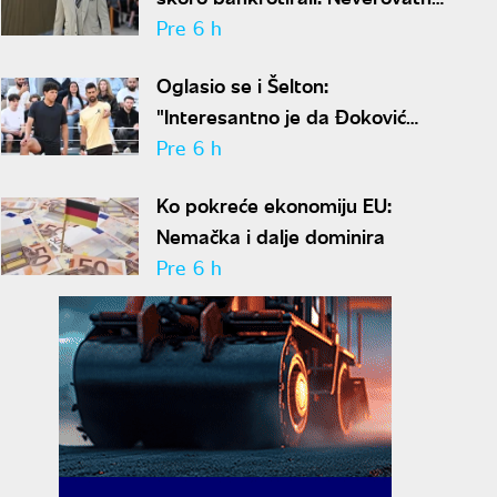
ispovest Meta Dejmona o paklu
Pre 6 h
kroz koji je prošao
Oglasio se i Šelton:
"Interesantno je da Đoković
predlaže skraćenje mečeva..."
Pre 6 h
Ko pokreće ekonomiju EU:
Nemačka i dalje dominira
Pre 6 h