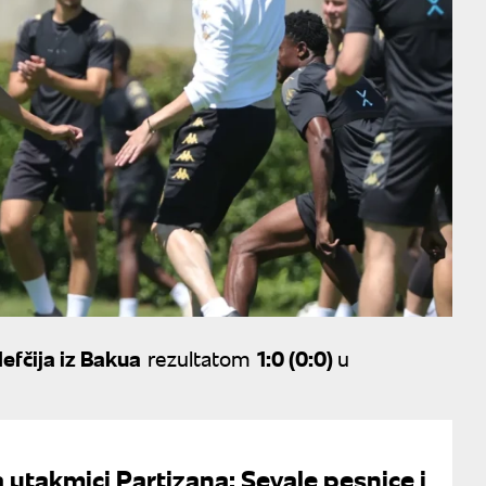
efčija iz Bakua
rezultatom
1:0 (0:0)
u
 utakmici Partizana: Sevale pesnice i