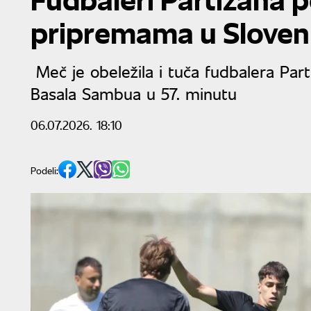
pripremama u Sloveni
Meč je obeležila i tuča fudbalera Parti
Basala Sambua u 57. minutu
06.07.2026. 18:10
Podeli: