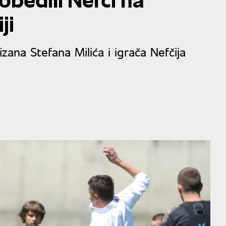
ji
zana Stefana Milića i igrača Nefčija