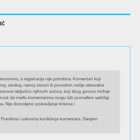
MEČ
nonimno, a registracija nije potrebna. Komentari koji
noj, verskoj, rasnoj osnovi ili povodom nečije seksualne
stavove isključivo njihovih autora, koji zbog govora mržnje
gućnost da među komentarima mogu biti pronađeni sadržaji
a. Nije dozvoljeno postavljanje linkova i
 Pravilima i uslovima korišćenja komentara. Slanjem