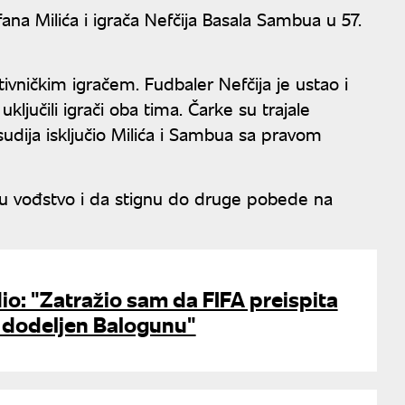
fana Milića i igrača Nefčija Basala Sambua u 57.
tivničkim igračem. Fudbaler Nefčija je ustao i
ljučili igrači oba tima. Čarke su trajale
sudija isključio Milića i Sambua sa pravom
ju vođstvo i da stignu do druge pobede na
o: "Zatražio sam da FIFA preispita
n dodeljen Balogunu"