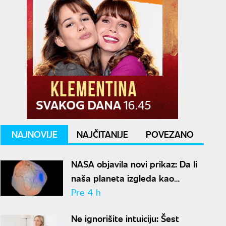
NAJNOVIJE
NAJČITANIJE
POVEZANO
NASA objavila novi prikaz: Da li
naša planeta izgleda kao
krompir ili kao plavi kliker?
Pre 4 h
Ne ignorišite intuiciju: Šest