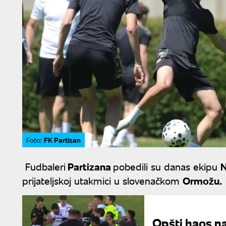
FK Partizan
Foto:
Fudbaleri
Partizana
pobedili su danas ekipu
N
prijateljskoj utakmici u slovenačkom
Ormožu.
Opšti haos na