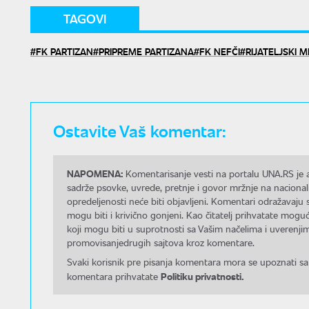
TAGOVI
FK PARTIZAN
PRIPREME PARTIZANA
FK NEFČI
RIJATELJSKI 
Ostavite Vaš komentar:
NAPOMENA:
Komentarisanje vesti na portalu UNA.RS je a
sadrže psovke, uvrede, pretnje i govor mržnje na nacional
opredeljenosti neće biti objavljeni. Komentari odražavaju 
mogu biti i krivično gonjeni. Kao čitatelj prihvatate mo
koji mogu biti u suprotnosti sa Vašim načelima i uverenjim
promovisanjedrugih sajtova kroz komentare.
Svaki korisnik pre pisanja komentara mora se upoznati sa
Politiku privatnosti.
komentara prihvatate