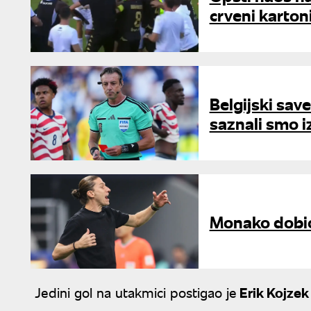
crveni karton
Belgijski sav
saznali smo i
Monako dobio 
Jedini gol na utakmici postigao je
Erik Kojzek