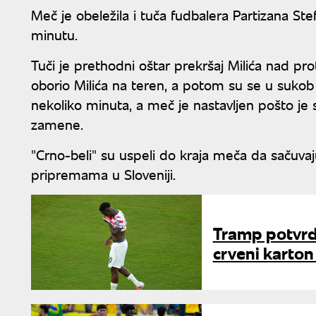
Meč je obeležila i tuča fudbalera Partizana Ste
minutu.
Tuči je prethodni oštar prekršaj Milića nad pro
oborio Milića na teren, a potom su se u sukob uk
nekoliko minuta, a meč je nastavljen pošto je 
zamene.
"Crno-beli" su uspeli do kraja meča da sačuva
pripremama u Sloveniji.
Tramp potvrdi
crveni karto