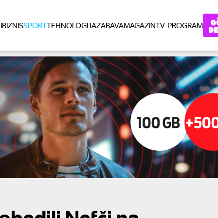
I
BIZNIS
SPORT
TEHNOLOGIJA
ZABAVA
MAGAZIN
TV PROGRAM
obedili Nefči na