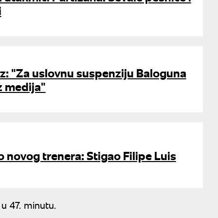
i
ez: "Za uslovnu suspenziju Baloguna
z medija"
novog trenera: Stigao Filipe Luis
u 47. minutu.