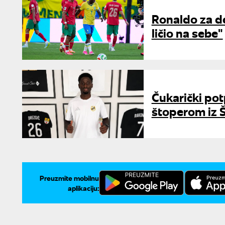
Ronaldo za deb
ličio na sebe"
Čukarički pot
štoperom iz Š
Preuzmite mobilnu
aplikaciju: