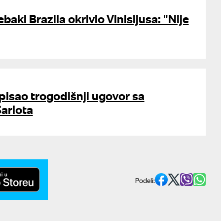
akl Brazila okrivio Vinisijusa: "Nije
pisao trogodišnji ugovor sa
arlota
Podeli: