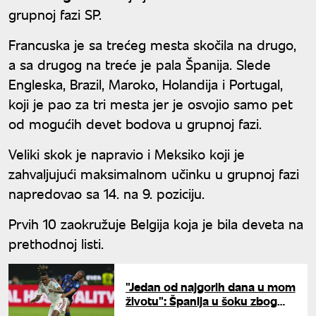
grupnoj fazi SP.
Francuska je sa trećeg mesta skočila na drugo,
a sa drugog na treće je pala Španija. Slede
Engleska, Brazil, Maroko, Holandija i Portugal,
koji je pao za tri mesta jer je osvojio samo pet
od mogućih devet bodova u grupnoj fazi.
Veliki skok je napravio i Meksiko koji je
zahvaljujući maksimalnom učinku u grupnoj fazi
napredovao sa 14. na 9. poziciju.
Prvih 10 zaokružuje Belgija koja je bila deveta na
prethodnoj listi.
"Jedan od najgorih dana u mom
životu": Španija u šoku zbog
povrede Nika Vilijamsa