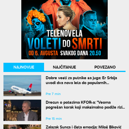
NAJNOVIJE
NAJČITANIJE
POVEZANO
Dobre vesti za putnike sa juga: Er Srbija
uvodi dva nova leta do popularnih
destinacija iz Niša
Pre 7 min
Drecun o potezima KFOR-a: "Veoma
pogrešan korak koji maksimalno podiže rizik
za Srbe"
Pre 15 min
Zalazak Sunca i čista emocija: Miloš Biković