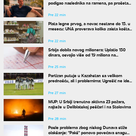
podigao naslednika na ramena, pa prošetao
Barom u nikad opuštenijem izdanju
Pre 22 min
Plata legne prvog, a novac nestane do 15. u
mesecu: UNA proverava koliko zaista košta
normalan život u Srbiji
Pre 22 min
Srbija dobila novog milionera: Uplatio 150
dinara, osvojio više od 19 miliona na
Džokeru
Pre 25 min
Partizan putuje u Kazahstan sa velikom
prednošću, ali i problemima: Ugrešić ne ide,
Aleksić pod znakom pitanja
Pre 27 min
MUP: U Srbiji trenutno aktivna 23 požara,
najteže u Deliblatskoj peščari i na Stolovima
Pre 28 min
Posle problema zbog niskog Dunava stiže
olakšanje: "Pakš" ponovo povećava snagu