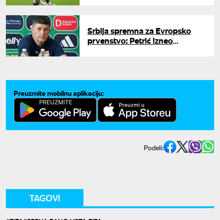
Srbija spremna za Evropsko
prvenstvo: Petrić izneo
očekivanja pred Italiju
Preuzmite mobilnu aplikaciju:
Podeli:
TAGOVI