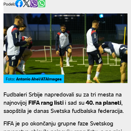
Podeli:
Antonio Ahel/ATAImages
Foto:
Fudbaleri Srbije napredovali su za tri mesta na
najnovijoj
FIFA rang listi
i sad su
40. na planeti
,
saopštila je danas Svetska fudbalska federacija.
FIFA je po okončanju grupne faze Svetskog