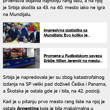
prvenstva objavila najnoviju rang listu, a na njoj
je Srbija skočila sa 43. na 40. mesto iako ne igra
na Mundijalu.
Impresivna statistika sa
Mundijala: Evo koliko je
fudbalera zaigralo u grupnoj
fazi
Promene u Fudbalskom savezu
Srbije: Milan Jeremić na mestu
predsednika sudijske
organizacije
Srbija je napredovala jer su zbog katastrofalnog
izdanja na SP veliki pad doživeli Češka i Panama,
a Škotska je ostala gde je i bila, na 42. poziciji.
Kad je u pitanju prvo mesto rang liste na njoj je
ostala
Argentina
koja je bila maksimalna u