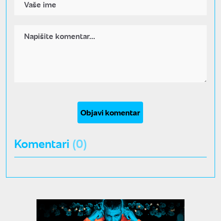
Objavi komentar
Komentari
(0)