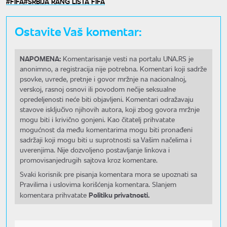
FIFA
SRBIJA RANG LISTA FIFA
Ostavite Vaš komentar:
NAPOMENA:
Komentarisanje vesti na portalu UNA.RS je
anonimno, a registracija nije potrebna. Komentari koji sadrže
psovke, uvrede, pretnje i govor mržnje na nacionalnoj,
verskoj, rasnoj osnovi ili povodom nečije seksualne
opredeljenosti neće biti objavljeni. Komentari odražavaju
stavove isključivo njihovih autora, koji zbog govora mržnje
mogu biti i krivično gonjeni. Kao čitatelj prihvatate
mogućnost da među komentarima mogu biti pronađeni
sadržaji koji mogu biti u suprotnosti sa Vašim načelima i
uverenjima. Nije dozvoljeno postavljanje linkova i
promovisanjedrugih sajtova kroz komentare.
Svaki korisnik pre pisanja komentara mora se upoznati sa
Pravilima i uslovima korišćenja komentara. Slanjem
Politiku privatnosti.
komentara prihvatate