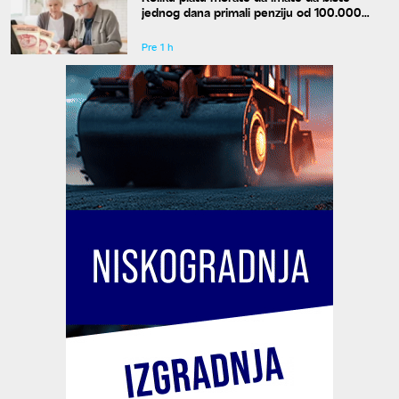
jednog dana primali penziju od 100.000
dinara?
Pre 1 h