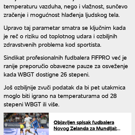
temperaturu vazduha, nego i vlažnost, sunčevo
zračenje i mogućnost hlađenja ljudskog tela.
Upravo taj parametar smatra se ključnim kada
je reč o riziku od toplotnog udara i ozbiljnih
zdravstvenih problema kod sportista.
Sindikat profesionalnih fudbalera FIFPRO već je
ranije preporučio obavezne pauze za osveženje
kada WBGT dostigne 26 stepeni.
Još ozbiljnije zvuči podatak da bi pet utakmica
moglo biti igrano na temperaturama od 28
stepeni WBGT ili više.
Objavljen spisak fudbalera
Novog Zelanda za Mundijal:
Među igračima i jedan Srbin