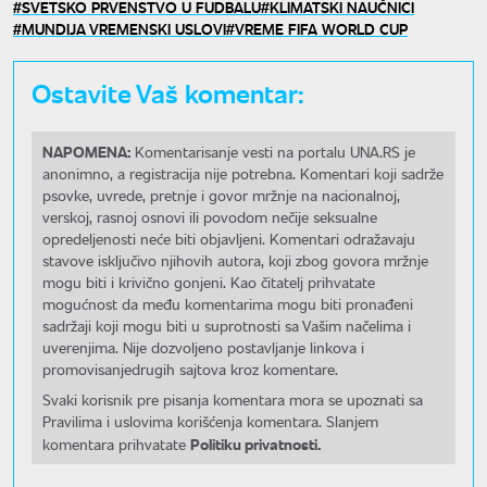
SVETSKO PRVENSTVO U FUDBALU
KLIMATSKI NAUČNICI
MUNDIJA VREMENSKI USLOVI
VREME FIFA WORLD CUP
Ostavite Vaš komentar:
NAPOMENA:
Komentarisanje vesti na portalu UNA.RS je
anonimno, a registracija nije potrebna. Komentari koji sadrže
psovke, uvrede, pretnje i govor mržnje na nacionalnoj,
verskoj, rasnoj osnovi ili povodom nečije seksualne
opredeljenosti neće biti objavljeni. Komentari odražavaju
stavove isključivo njihovih autora, koji zbog govora mržnje
mogu biti i krivično gonjeni. Kao čitatelj prihvatate
mogućnost da među komentarima mogu biti pronađeni
sadržaji koji mogu biti u suprotnosti sa Vašim načelima i
uverenjima. Nije dozvoljeno postavljanje linkova i
promovisanjedrugih sajtova kroz komentare.
Svaki korisnik pre pisanja komentara mora se upoznati sa
Pravilima i uslovima korišćenja komentara. Slanjem
Politiku privatnosti.
komentara prihvatate