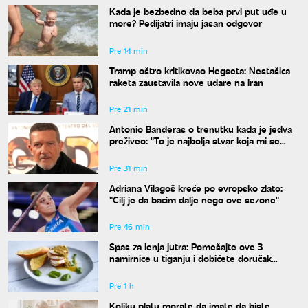
Kada je bezbedno da beba prvi put uđe u
more? Pedijatri imaju jasan odgovor
Pre 14 min
Tramp oštro kritikovao Hegseta: Nestašica
raketa zaustavila nove udare na Iran
Pre 21 min
Antonio Banderas o trenutku kada je jedva
preživeo: "To je najbolja stvar koja mi se
desila"
Pre 31 min
Adriana Vilagoš kreće po evropsko zlato:
"Cilj je da bacim dalje nego ove sezone"
Pre 46 min
Spas za lenja jutra: Pomešajte ove 3
namirnice u tiganju i dobićete doručak
dostojan najboljeg restorana
Pre 1 h
Koliku platu morate da imate da biste