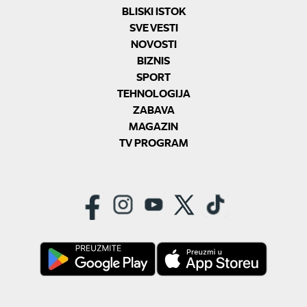
BLISKI ISTOK
SVE VESTI
NOVOSTI
BIZNIS
SPORT
TEHNOLOGIJA
ZABAVA
MAGAZIN
TV PROGRAM