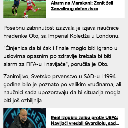
Alarm na Marakani: Zenit želi
Zvezdinog defanzivca
Posebnu zabrinutost izazvala je izjava naučnice
Frederike Oto, sa Imperial Koledža u Londonu.
"Činjenica da bi čak i finale moglo biti igrano u
uslovima opasnim po zdravlje trebala bi biti
alarm za FIFA-u i navijače", poručila je Oto.
Zanimljivo, Svetsko prvenstvo u SAD-u i 1994.
godine bilo je poznato po velikim vrućinama, ali
naučnici sada upozoravaju da bi situacija mogla
biti još ozbiljnija.
Real izgubio žalbu protiv UEFA:
Navijači vređali Gvardiolu, sada