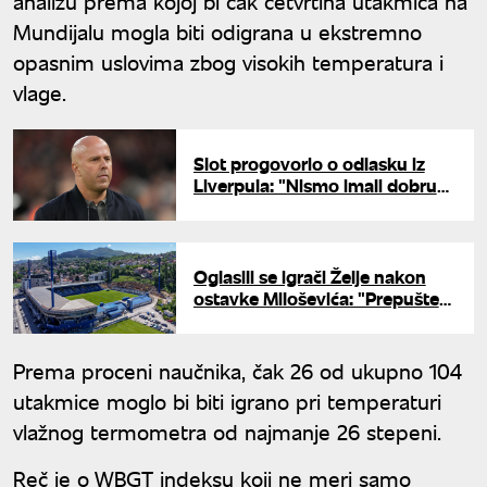
analizu prema kojoj bi čak četvrtina utakmica na
Mundijalu mogla biti odigrana u ekstremno
opasnim uslovima zbog visokih temperatura i
vlage.
Slot progovorio o odlasku iz
Liverpula: "Nismo imali dobru
sezonu"
Oglasili se igrači Želje nakon
ostavke Miloševića: "Prepušteni
smo sami sebi"
Prema proceni naučnika, čak 26 od ukupno 104
utakmice moglo bi biti igrano pri temperaturi
vlažnog termometra od najmanje 26 stepeni.
Reč je o WBGT indeksu koji ne meri samo