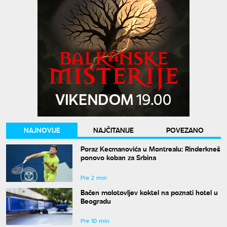
NAJNOVIJE
NAJČITANIJE
POVEZANO
Poraz Kecmanovića u Montrealu: Rinderkneš
ponovo koban za Srbina
Pre 2 min
Bačen molotovljev koktel na poznati hotel u
Beogradu
Pre 10 min