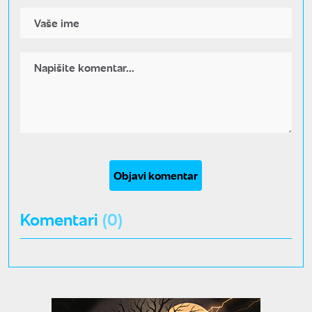
Objavi komentar
Komentari
(0)