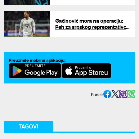
će klub morati da plati
Gaćinović mora na operaciju:
Peh za srpskog reprezentativca
posle titule, poznato koliko
pauzira
Preuzmite mobilnu aplikaciju:
Podeli:
TAGOVI