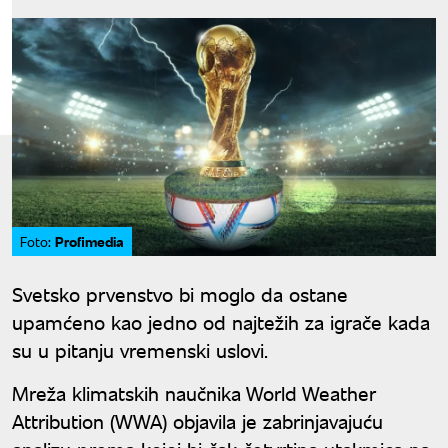
Profimedia
Foto:
Svetsko prvenstvo bi moglo da ostane
upamćeno kao jedno od najtežih za igrače kada
su u pitanju vremenski uslovi.
Mreža klimatskih naučnika World Weather
Attribution (WWA) objavila je zabrinjavajuću