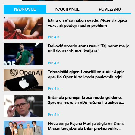
NAJNOVIJE
NAJČITANIJE
POVEZANO
Istina o se*su nakon svađe: Može da ojača
vezu, ali postoji i jedan problem
Pre 4 h
Đoković otvorio staru ranu: "Taj poraz me je
uništio na vrhuncu karijere"
Pre 4 h
Tehnološki giganti završili na sudu: Apple
optužio OpenAI za krađu poslovnih tajni
Pre 4 h
Britanski premijer kreće među građane:
Sprema mere za niže račune i troškove
života
Pre 5 h
Nova serija Rajana Marfija stigla na Dizni:
Mračni tinejdžerski triler privlači veliku
pažnju