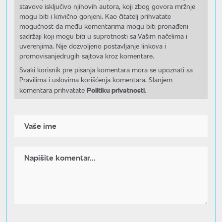
stavove isključivo njihovih autora, koji zbog govora mržnje
mogu biti i krivično gonjeni. Kao čitatelj prihvatate
mogućnost da među komentarima mogu biti pronađeni
sadržaji koji mogu biti u suprotnosti sa Vašim načelima i
uverenjima. Nije dozvoljeno postavljanje linkova i
promovisanjedrugih sajtova kroz komentare.
Svaki korisnik pre pisanja komentara mora se upoznati sa
Pravilima i uslovima korišćenja komentara. Slanjem
Politiku privatnosti.
komentara prihvatate