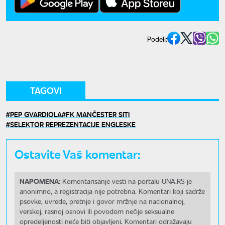
Podeli:
TAGOVI
PEP GVARDIOLA
FK MANČESTER SITI
SELEKTOR REPREZENTACIJE ENGLESKE
Ostavite Vaš komentar:
NAPOMENA:
Komentarisanje vesti na portalu UNA.RS je
anonimno, a registracija nije potrebna. Komentari koji sadrže
psovke, uvrede, pretnje i govor mržnje na nacionalnoj,
verskoj, rasnoj osnovi ili povodom nečije seksualne
opredeljenosti neće biti objavljeni. Komentari odražavaju