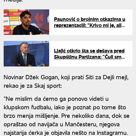
Paunović o brojnim otkazima u
reprezentaciji: "Krivo mi je, ali
niko neće biti precrtan"
Ljajić otkrio šta se dešava pred
Skupštinu Partizana: "Čuli smo
sve i svašta, ljudi se žale na
pritiske"
Novinar Džek Gogan, koji prati Siti za Dejli mejl,
rekao je za Skaj sport:
"Ne mislim da ćemo ga ponovo videti u
klupskom fudbalu, iako je poznat po tome što
brzo menja mišljenje. Pre nekoliko dana, dok se
opraštao od navijača u Mančesteru, njegova
najstarija ćerka je objavila nešto na Instagramu.