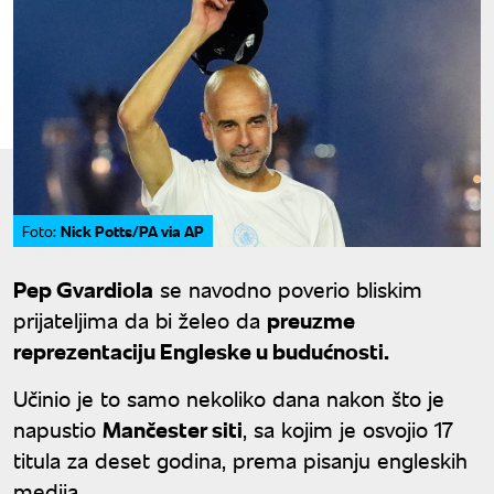
Nick Potts/PA via AP
Foto:
Pep Gvardiola
se navodno poverio bliskim
prijateljima da bi želeo da
preuzme
reprezentaciju Engleske u budućnosti.
Učinio je to samo nekoliko dana nakon što je
napustio
Mančester siti
, sa kojim je osvojio 17
titula za deset godina, prema pisanju engleskih
medija.