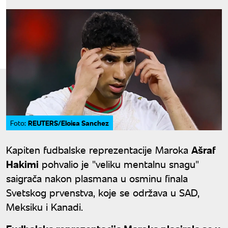
REUTERS/Eloisa Sanchez
Foto:
Kapiten fudbalske reprezentacije Maroka
Ašraf
Hakimi
pohvalio je "veliku mentalnu snagu"
saigrača nakon plasmana u osminu finala
Svetskog prvenstva, koje se održava u SAD,
Meksiku i Kanadi.