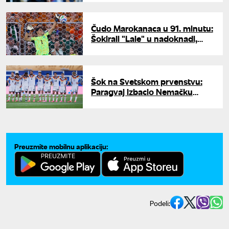
Nemačkom
Čudo Marokanaca u 91. minutu:
Šokirali "Lale" u nadoknadi,
Bonu odbranio penale za
istorijsku pobedu
Šok na Svetskom prvenstvu:
Paragvaj izbacio Nemačku
posle penal drame
Preuzmite mobilnu aplikaciju:
Podeli: