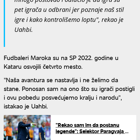
pet igrača u odbrani jer poznaje naš stil
igre i kako kontrolišemo loptu", rekao je
Uahbi.
Fudbaleri Maroka su na SP 2022. godine u
Kataru osvojili četvrto mesto.
"Naša avantura se nastavlja i ne želimo da
stane. Ponosan sam na ono što su igrači postigli
i ovu pobedu posvećujemo kralju i narodu",
istakao je Uahbi.
"Rekao sam im da postanu
legende": Selektor Paragvaja o
istorijskoj pobedi nad