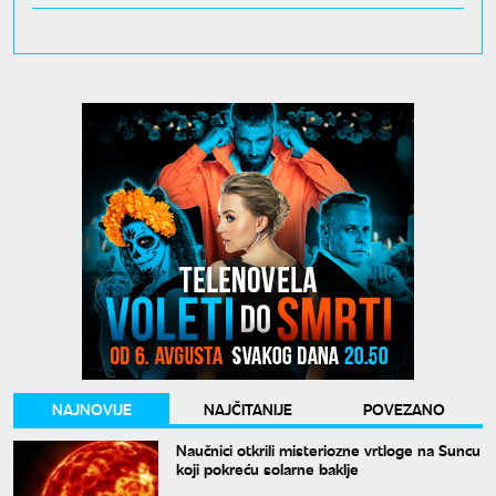
NAJNOVIJE
NAJČITANIJE
POVEZANO
Naučnici otkrili misteriozne vrtloge na Suncu
koji pokreću solarne baklje