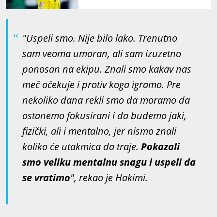
veoma tiho, svi smo slomljeni"
"Uspeli smo. Nije bilo lako. Trenutno
sam veoma umoran, ali sam izuzetno
ponosan na ekipu. Znali smo kakav nas
meč očekuje i protiv koga igramo. Pre
nekoliko dana rekli smo da moramo da
ostanemo fokusirani i da budemo jaki,
fizički, ali i mentalno, jer nismo znali
koliko će utakmica da traje.
Pokazali
smo veliku mentalnu snagu i uspeli da
se vratimo
", rekao je Hakimi.