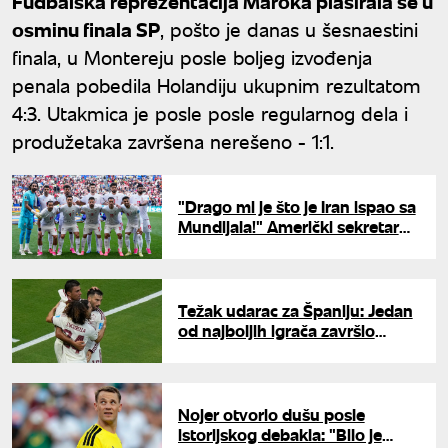
Fudbalska reprezentacija Maroka plasirala se u
osminu finala SP
, pošto je danas u šesnaestini
finala, u Montereju posle boljeg izvođenja
penala pobedila Holandiju ukupnim rezultatom
4:3. Utakmica je posle posle regularnog dela i
produžetaka završena nerešeno - 1:1.
"Drago mi je što je Iran ispao sa
Mundijala!" Američki sekretar
Malin ne krije zadovoljstvo
Težak udarac za Španiju: Jedan
od najboljih igrača završio
Svetsko prvenstvo
Nojer otvorio dušu posle
istorijskog debakla: "Bilo je