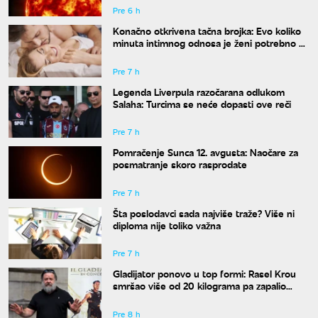
Pre 6 h
Konačno otkrivena tačna brojka: Evo koliko
minuta intimnog odnosa je ženi potrebno da
bi bila potpuno zadovoljna
Pre 7 h
Legenda Liverpula razočarana odlukom
Salaha: Turcima se neće dopasti ove reči
Pre 7 h
Pomračenje Sunca 12. avgusta: Naočare za
posmatranje skoro rasprodate
Pre 7 h
Šta poslodavci sada najviše traže? Više ni
diploma nije toliko važna
Pre 7 h
Gladijator ponovo u top formi: Rasel Krou
smršao više od 20 kilograma pa zapalio
društvene mreže novim izgledom
Pre 8 h