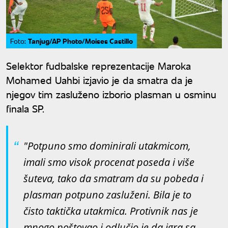
Tanjug/AP Photo/Moises Castillo
Foto:
Selektor fudbalske reprezentacije Maroka
Mohamed Uahbi izjavio je da smatra da je
njegov tim zasluženo izborio plasman u osminu
finala SP.
"Potpuno smo dominirali utakmicom,
imali smo visok procenat poseda i više
šuteva, tako da smatram da su pobeda i
plasman potpuno zasluženi. Bila je to
čisto taktička utakmica. Protivnik nas je
mnogo poštovao i odlučio je da igra sa