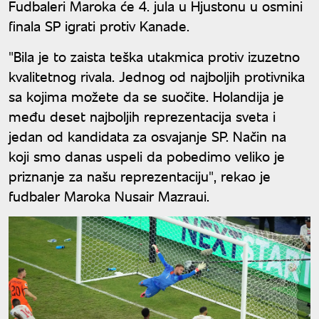
Fudbaleri Maroka će 4. jula u Hjustonu u osmini
finala SP igrati protiv Kanade.
"Bila je to zaista teška utakmica protiv izuzetno
kvalitetnog rivala. Jednog od najboljih protivnika
sa kojima možete da se suočite. Holandija je
među deset najboljih reprezentacija sveta i
jedan od kandidata za osvajanje SP. Način na
koji smo danas uspeli da pobedimo veliko je
priznanje za našu reprezentaciju", rekao je
fudbaler Maroka Nusair Mazraui.