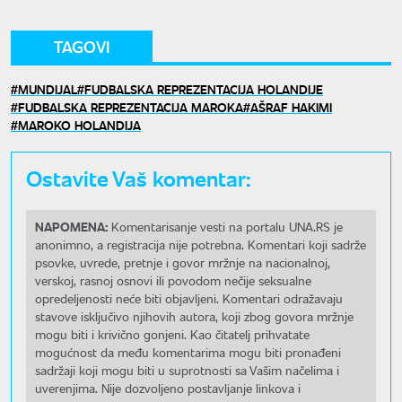
TAGOVI
MUNDIJAL
FUDBALSKA REPREZENTACIJA HOLANDIJE
FUDBALSKA REPREZENTACIJA MAROKA
AŠRAF HAKIMI
MAROKO HOLANDIJA
Ostavite Vaš komentar:
NAPOMENA:
Komentarisanje vesti na portalu UNA.RS je
anonimno, a registracija nije potrebna. Komentari koji sadrže
psovke, uvrede, pretnje i govor mržnje na nacionalnoj,
verskoj, rasnoj osnovi ili povodom nečije seksualne
opredeljenosti neće biti objavljeni. Komentari odražavaju
stavove isključivo njihovih autora, koji zbog govora mržnje
mogu biti i krivično gonjeni. Kao čitatelj prihvatate
mogućnost da među komentarima mogu biti pronađeni
sadržaji koji mogu biti u suprotnosti sa Vašim načelima i
uverenjima. Nije dozvoljeno postavljanje linkova i