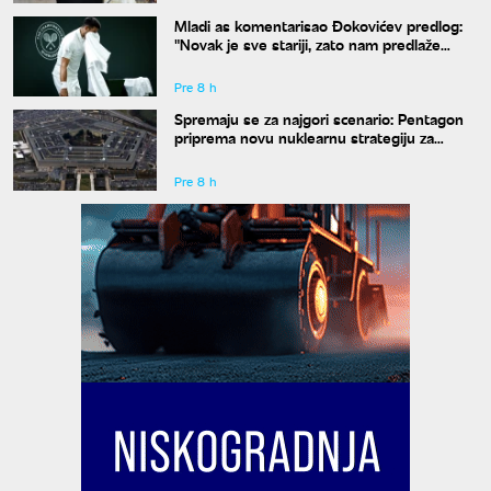
Mladi as komentarisao Đokovićev predlog:
"Novak je sve stariji, zato nam predlaže
kraće mečeve"
Pre 8 h
Spremaju se za najgori scenario: Pentagon
priprema novu nuklearnu strategiju za
eventualni sukob sa Rusijom i Kinom
Pre 8 h