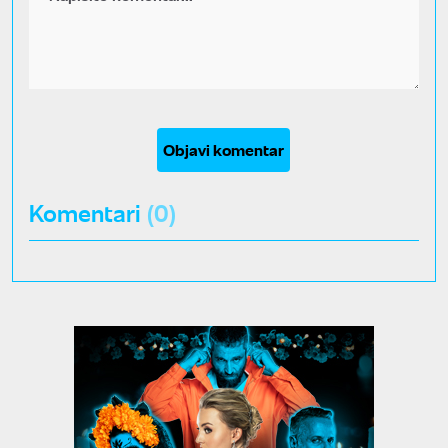
Objavi komentar
Komentari
(0)