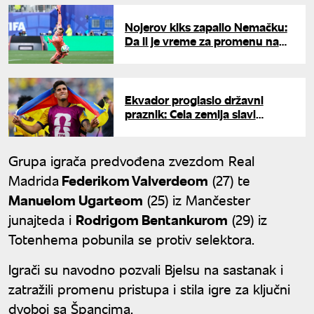
Nojerov kiks zapalio Nemačku:
Da li je vreme za promenu na
golu?
Ekvador proglasio državni
praznik: Cela zemlja slavi
prolazak u nokaut fazu
Mundijala
Grupa igrača predvođena zvezdom Real
Madrida
Federikom Valverdeom
(27) te
Manuelom Ugarteom
(25) iz Mančester
junajteda i
Rodrigom Bentankurom
(29) iz
Totenhema pobunila se protiv selektora.
Igrači su navodno pozvali Bjelsu na sastanak i
zatražili promenu pristupa i stila igre za ključni
dvoboj sa Špancima.