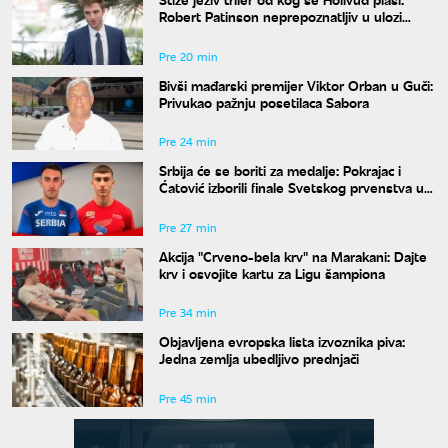
Robert Patinson neprepoznatljiv u ulozi
slavnog voditelja
Pre 20 min
Bivši mađarski premijer Viktor Orban u Guči:
Privukao pažnju posetilaca Sabora
Pre 24 min
Srbija će se boriti za medalje: Pokrajac i
Ćatović izborili finale Svetskog prvenstva u
Judžinu
Pre 27 min
Akcija "Crveno-bela krv" na Marakani: Dajte
krv i osvojite kartu za Ligu šampiona
Pre 34 min
Objavljena evropska lista izvoznika piva:
Jedna zemlja ubedljivo prednjači
Pre 45 min