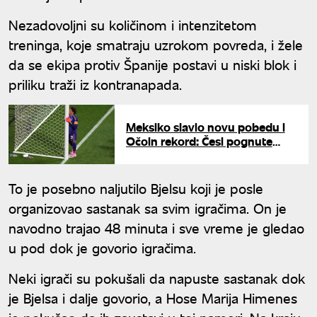
Nezadovoljni su količinom i intenzitetom
treninga, koje smatraju uzrokom povreda, i žele
da se ekipa protiv Španije postavi u niski blok i
priliku traži iz kontranapada.
Meksiko slavio novu pobedu i
Očoin rekord: Česi pognute
glave idu kući sa Mundijala
To je posebno naljutilo Bjelsu koji je posle
organizovao sastanak sa svim igračima. On je
navodno trajao 48 minuta i sve vreme je gledao
u pod dok je govorio igračima.
Neki igrači su pokušali da napuste sastanak dok
je Bjelsa i dalje govorio, a Hose Marija Himenes