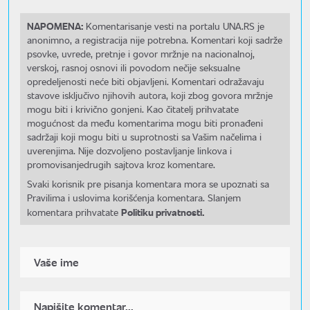
NAPOMENA:
Komentarisanje vesti na portalu UNA.RS je
anonimno, a registracija nije potrebna. Komentari koji sadrže
psovke, uvrede, pretnje i govor mržnje na nacionalnoj,
verskoj, rasnoj osnovi ili povodom nečije seksualne
opredeljenosti neće biti objavljeni. Komentari odražavaju
stavove isključivo njihovih autora, koji zbog govora mržnje
mogu biti i krivično gonjeni. Kao čitatelj prihvatate
mogućnost da među komentarima mogu biti pronađeni
sadržaji koji mogu biti u suprotnosti sa Vašim načelima i
uverenjima. Nije dozvoljeno postavljanje linkova i
promovisanjedrugih sajtova kroz komentare.
Svaki korisnik pre pisanja komentara mora se upoznati sa
Pravilima i uslovima korišćenja komentara. Slanjem
Politiku privatnosti.
komentara prihvatate