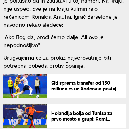
je pokušao da ih zaustavi u toj nameri. Na kraju,
nije uspeo. Sve je na kraju kulminiralo
rečenicom Ronalda Arauha. Igrač Barselone je
navodno rekao sledeće:
"Ako Bog da, proći ćemo dalje. Ali ovo je
nepodnošljivo".
Urugvajcima će za prolaz najverovatnije biti
potrebna pobeda protiv Španije.
Siti sprema transfer od 150
miliona evra: Anderson postaje
treći najskuplji fudbaler ikada
Holandija bolja od Tunisa za
prvo mesto u grupi: Remi
Japana i Švedske za nokaut