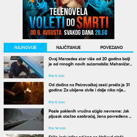
NAJNOVIJE
NAJČITANIJE
POVEZANO
Ovaj Mercedes star više od 20 godina bolji
je od mnogih novih automobila: Mehaničar
tvrdi da bi ga odmah kupio
Pre 5 min
Od zločina na Petrovačkoj cesti prošla je 31
godina: Za ubijene civile i dalje niko nije
odgovarao
Pre 6 min
Posle paklenih vrućina stiglo nevreme: Jak
pljusak otežao saobraćaj, žena povređena u
Leskovcu
Pre 14 min
Stiže jeziv triler od kog se Holivud plaši: