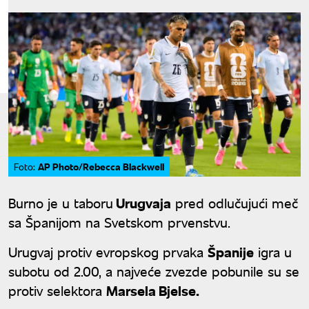
AP Photo/Rebecca Blackwell
Foto:
Burno je u taboru
Urugvaja
pred odlučujući meč
sa Španijom na Svetskom prvenstvu.
Urugvaj protiv evropskog prvaka
Španije
igra u
subotu od 2.00, a najveće zvezde pobunile su se
protiv selektora
Marsela Bjelse.