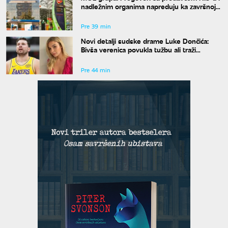
nadležnim organima napreduju ka završnoj
fazi
Pre 39 min
Novi detalji sudske drame Luke Dončića:
Bivša verenica povukla tužbu ali traži
bogatstvo na sudu u Sloveniji
Pre 44 min