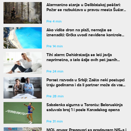
Alarmantno stanje u Deliblatskoj peščari:
Požar se razbuktava u pravcu mesta Šušara,
izgoreo deo objekta
Pre 4 min
Ako vidite dron na plaži, nemojte se
iznenaditi: Grčka uvodi neviđene kontrole
širom zemlje, a kazne su paprene
Pre 14 min
Tihi alarm: Dehidratacija se leti javlja
neprimetno, a telo šalje ovih pet jasnih
znakova pre nego što osetite žeđ
Pre 24 min
Porast razvoda u Srbiji: Zašto neki postupci
traju godinama i da li partner može da vas
"zadrži" u braku?
Pre 28 min
Sabalenka sigurna u Torontu: Beloruskinja
sačuvala broj 1 i posle Kanadskog opena
Pre 31 min
MOL grupa: Pregovori sa prodavcem NIS-a i