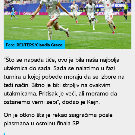
REUTERS/Claudia Greco
Foto:
"Što se napada tiče, ovo je bila naša najbolja
utakmica do sada. Sada se nalazimo u fazi
turnira u kojoj pobede moraju da se izbore na
teži način. Bitno je biti strpljiv na ovakvim
utakmicama. Pritisak je veći, ali moramo da
ostanemo verni sebi", dodao je Kejn.
On je otkrio šta je rekao saigračima posle
plasmana u osminu finala SP.