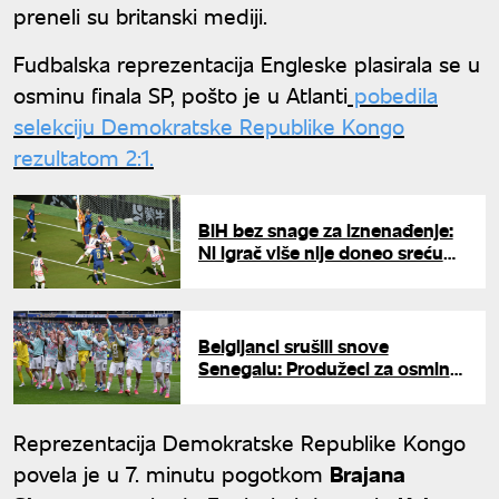
preneli su britanski mediji.
Fudbalska reprezentacija Engleske plasirala se u
osminu finala SP, pošto je u Atlanti
pobedila
selekciju Demokratske Republike Kongo
rezultatom 2:1.
BiH bez snage za iznenađenje:
Ni igrač više nije doneo sreću
kompijama, Amerikanci prošli u
osminu Mundijala
Belgijanci srušili snove
Senegalu: Produžeci za osminu
finala Svetskog prvenstva u
fudbalu
Reprezentacija Demokratske Republike Kongo
povela je u 7. minutu pogotkom
Brajana