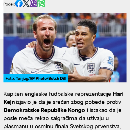
Podeli:
Tanjug/AP Photo/Butch Dill
Foto:
Kapiten engleske fudbalske reprezentacije
Hari
Kejn
izjavio je da je srećan zbog pobede protiv
Demokratske Republike Kongo
i istakao da je
posle meča rekao saigračima da uživaju u
plasmanu u osminu finala Svetskog prvenstva,