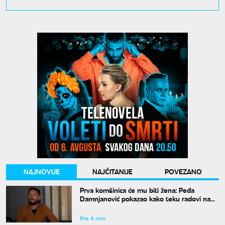
NAJNOVIJE
NAJČITANIJE
POVEZANO
Prva komšinica će mu biti žena: Peđa
Damnjanović pokazao kako teku radovi na
stanu u kom će živeti sa nekadašnjom
suprugom
Pre 4 min