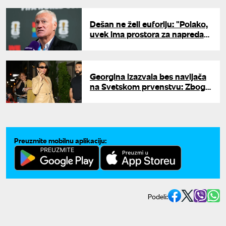
Dešan ne želi euforiju: "Polako,
uvek ima prostora za napredak
"
Georgina izazvala bes navijača
na Svetskom prvenstvu: Zbog
ovog detalja svi joj se smeju
Preuzmite mobilnu aplikaciju:
Podeli: