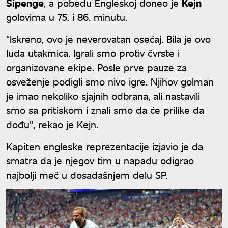
Sipenge
, a pobedu Engleskoj doneo je
Kejn
golovima u 75. i 86. minutu.
"Iskreno, ovo je neverovatan osećaj. Bila je ovo
luda utakmica. Igrali smo protiv čvrste i
organizovane ekipe. Posle prve pauze za
osveženje podigli smo nivo igre. Njihov golman
je imao nekoliko sjajnih odbrana, ali nastavili
smo sa pritiskom i znali smo da će prilike da
dođu", rekao je Kejn.
Kapiten engleske reprezentacije izjavio je da
smatra da je njegov tim u napadu odigrao
najbolji meč u dosadašnjem delu SP.