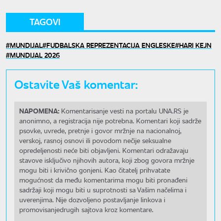
TAGOVI
MUNDIJAL
FUDBALSKA REPREZENTACIJA ENGLESKE
HARI KEJN
MUNDIJAL 2026
Ostavite Vaš komentar:
NAPOMENA:
Komentarisanje vesti na portalu UNA.RS je
anonimno, a registracija nije potrebna. Komentari koji sadrže
psovke, uvrede, pretnje i govor mržnje na nacionalnoj,
verskoj, rasnoj osnovi ili povodom nečije seksualne
opredeljenosti neće biti objavljeni. Komentari odražavaju
stavove isključivo njihovih autora, koji zbog govora mržnje
mogu biti i krivično gonjeni. Kao čitatelj prihvatate
mogućnost da među komentarima mogu biti pronađeni
sadržaji koji mogu biti u suprotnosti sa Vašim načelima i
uverenjima. Nije dozvoljeno postavljanje linkova i
promovisanjedrugih sajtova kroz komentare.