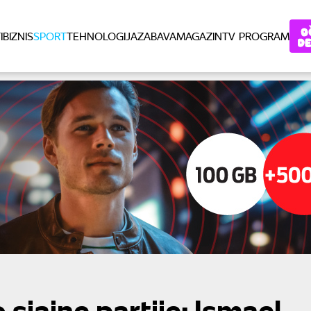
I
BIZNIS
SPORT
TEHNOLOGIJA
ZABAVA
MAGAZIN
TV PROGRAM
sjajne partije: Ismael