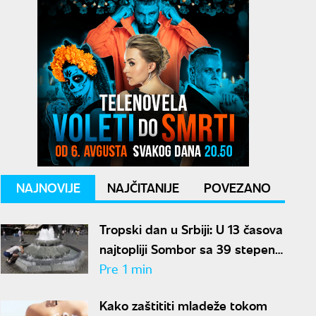
NAJNOVIJE
NAJČITANIJE
POVEZANO
Tropski dan u Srbiji: U 13 časova
najtopliji Sombor sa 39 stepeni,
u Beogradu i Kikindi 38 stepeni
Pre 1 min
Kako zaštititi mladeže tokom