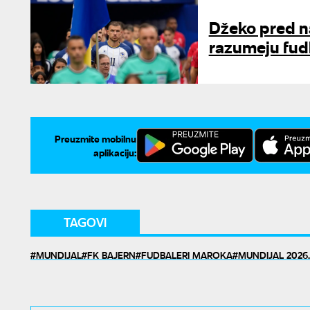
Džeko pred na
razumeju fudb
Preuzmite mobilnu
aplikaciju:
TAGOVI
MUNDIJAL
FK BAJERN
FUDBALERI MAROKA
MUNDIJAL 2026.