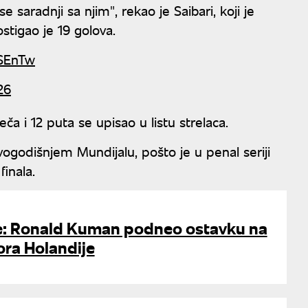
 saradnji sa njim", rekao je Saibari, koji je
stigao je 19 golova.
JSEnTw
26
a i 12 puta se upisao u listu strelaca.
ovogodišnjem Mundijalu, pošto je u penal seriji
inala.
re: Ronald Kuman podneo ostavku na
ora Holandije