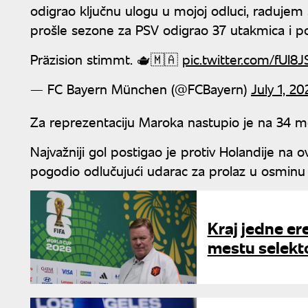
odigrao ključnu ulogu u mojoj odluci, radujem se
prošle sezone za PSV odigrao 37 utakmica i po
Präzision stimmt. 🫖🇲🇦
pic.twitter.com/fUI8
— FC Bayern München (@FCBayern)
July 1, 20
Za reprezentaciju Maroka nastupio je na 34 meč
Najvažniji gol postigao je protiv Holandije na 
pogodio odlučujući udarac za prolaz u osminu f
Kraj jedne e
mestu selekt