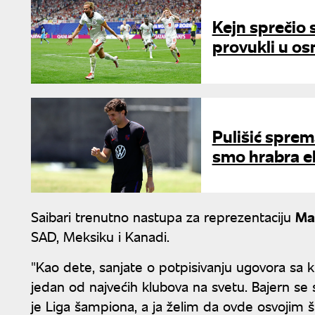
Kejn sprečio 
provukli u os
Pulišić spre
smo hrabra e
Saibari trenutno nastupa za reprezentaciju
Ma
SAD, Meksiku i Kanadi.
"Kao dete, sanjate o potpisivanju ugovora sa k
jedan od najvećih klubova na svetu. Bajern se 
je Liga šampiona, a ja želim da ovde osvojim š