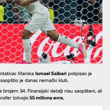
entativac Maroka
Ismael Saibari
potpisao je
 saopštio je danas nemački klub.
 brojem 34. Finansijski detalji nisu saopšteni, ali
nsfer izdvojio
55 miliona evra.