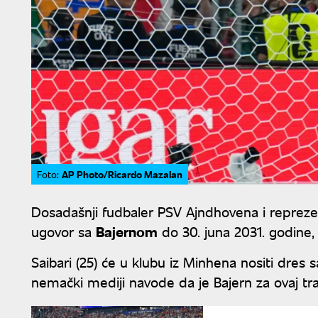
AP Photo/Ricardo Mazalan
Foto:
Dosadašnji fudbaler PSV Ajndhovena i reprez
ugovor sa
Bajernom
do 30. juna 2031. godine,
Saibari (25) će u klubu iz Minhena nositi dres sa
nemački mediji navode da je Bajern za ovaj tra