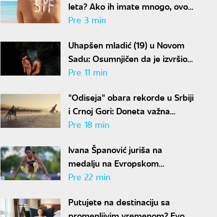
leta? Ako ih imate mnogo, ovo
morate imati na umu
Pre 3 min
Uhapšen mladić (19) u Novom
Sadu: Osumnjičen da je izvršio
devet teških krađa
Pre 11 min
"Odiseja" obara rekorde u Srbiji
i Crnoj Gori: Doneta važna
odluka
Pre 18 min
Ivana Španović juriša na
medalju na Evropskom
prvenstvu: "Želim da oborim
Pre 22 min
državni rekord"
Putujete na destinaciju sa
promenljivim vremenom? Evo