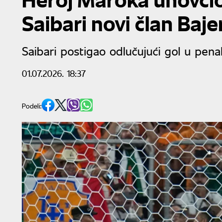
Saibari novi član Baje
Saibari postigao odlučujući gol u penal 
01.07.2026. 18:37
Podeli: