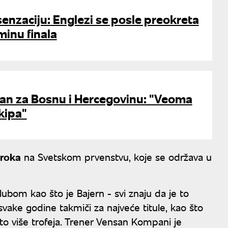
senzaciju: Englezi se posle preokreta
minu finala
man za Bosnu i Hercegovinu: "Veoma
kipa"
roka
na Svetskom prvenstvu, koje se održava u
lubom kao što je Bajern - svi znaju da je to
svake godine takmiči za najveće titule, kao što
to više trofeja. Trener Vensan Kompani je