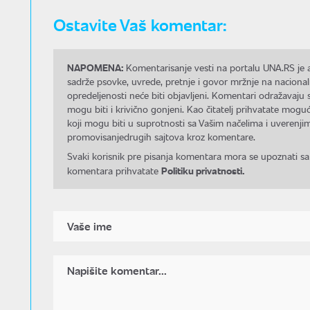
Ostavite Vaš komentar:
NAPOMENA:
Komentarisanje vesti na portalu UNA.RS je a
sadrže psovke, uvrede, pretnje i govor mržnje na nacional
opredeljenosti neće biti objavljeni. Komentari odražavaju 
mogu biti i krivično gonjeni. Kao čitatelj prihvatate mo
koji mogu biti u suprotnosti sa Vašim načelima i uverenjim
promovisanjedrugih sajtova kroz komentare.
Svaki korisnik pre pisanja komentara mora se upoznati sa
Politiku privatnosti.
komentara prihvatate