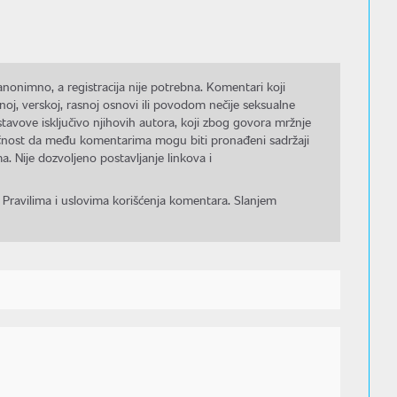
nonimno, a registracija nije potrebna. Komentari koji
noj, verskoj, rasnoj osnovi ili povodom nečije seksualne
stavove isključivo njihovih autora, koji zbog govora mržnje
gućnost da među komentarima mogu biti pronađeni sadržaji
a. Nije dozvoljeno postavljanje linkova i
 Pravilima i uslovima korišćenja komentara. Slanjem