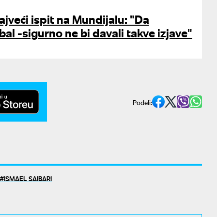
jveći ispit na Mundijalu: "Da
al -sigurno ne bi davali takve izjave"
Podeli:
ISMAEL SAIBARI