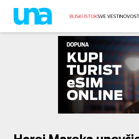
BLISKI ISTOK
SVE VESTI
NOVOST
Heroj Maroka unovčio 