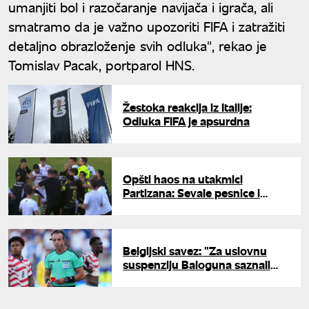
umanjiti bol i razočaranje navijača i igrača, ali
smatramo da je važno upozoriti FIFA i zatražiti
detaljno obrazloženje svih odluka", rekao je
Tomislav Pacak, portparol HNS.
Žestoka reakcija iz Italije:
Odluka FIFA je apsurdna
Opšti haos na utakmici
Partizana: Sevale pesnice i
crveni kartoni
Belgijski savez: "Za uslovnu
suspenziju Baloguna saznali
smo iz medija"