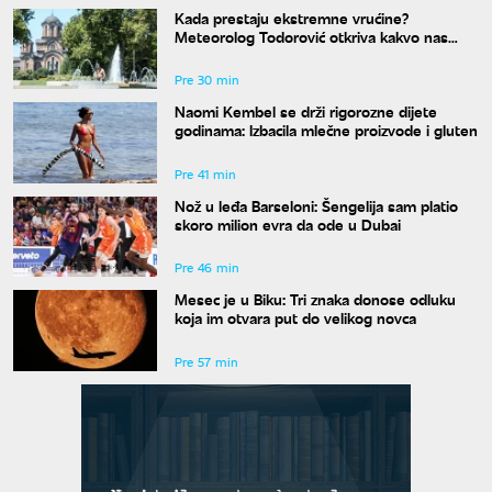
Kada prestaju ekstremne vrućine?
Meteorolog Todorović otkriva kakvo nas
vreme očekuje do kraja avgusta
Pre 30 min
Naomi Kembel se drži rigorozne dijete
godinama: Izbacila mlečne proizvode i gluten
Pre 41 min
Nož u leđa Barseloni: Šengelija sam platio
skoro milion evra da ode u Dubai
Pre 46 min
Mesec je u Biku: Tri znaka donose odluku
koja im otvara put do velikog novca
Pre 57 min