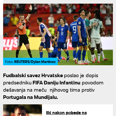
REUTERS/Dylan Martinez
Foto:
Fudbalski savez Hrvatske
poslao je dopis
predsedniku
FIFA Đaniju Infantinu
povodom
dešavanja na meču njihovog tima protiv
Portugala na Mundijalu.
Ilić nakon pobede na