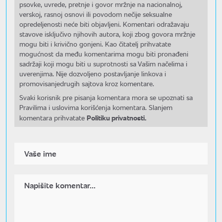
psovke, uvrede, pretnje i govor mržnje na nacionalnoj,
verskoj, rasnoj osnovi ili povodom nečije seksualne
opredeljenosti neće biti objavljeni. Komentari odražavaju
stavove isključivo njihovih autora, koji zbog govora mržnje
mogu biti i krivično gonjeni. Kao čitatelj prihvatate
mogućnost da među komentarima mogu biti pronađeni
sadržaji koji mogu biti u suprotnosti sa Vašim načelima i
uverenjima. Nije dozvoljeno postavljanje linkova i
promovisanjedrugih sajtova kroz komentare.
Svaki korisnik pre pisanja komentara mora se upoznati sa
Pravilima i uslovima korišćenja komentara. Slanjem
Politiku privatnosti.
komentara prihvatate