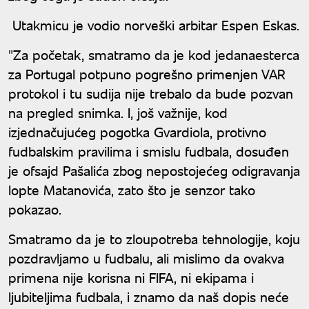
Utakmicu je vodio norveški arbitar Espen Eskas.
"Za početak, smatramo da je kod jedanaesterca
za Portugal potpuno pogrešno primenjen VAR
protokol i tu sudija nije trebalo da bude pozvan
na pregled snimka. I, još važnije, kod
izjednačujućeg pogotka Gvardiola, protivno
fudbalskim pravilima i smislu fudbala, dosuđen
je ofsajd Pašalića zbog nepostojećeg odigravanja
lopte Matanovića, zato što je senzor tako
pokazao.
Smatramo da je to zloupotreba tehnologije, koju
pozdravljamo u fudbalu, ali mislimo da ovakva
primena nije korisna ni FIFA, ni ekipama i
ljubiteljima fudbala, i znamo da naš dopis neće