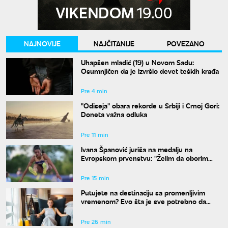
NAJNOVIJE
NAJČITANIJE
POVEZANO
Uhapšen mladić (19) u Novom Sadu:
Osumnjičen da je izvršio devet teških krađa
Pre 4 min
"Odiseja" obara rekorde u Srbiji i Crnoj Gori:
Doneta važna odluka
Pre 11 min
Ivana Španović juriša na medalju na
Evropskom prvenstvu: "Želim da oborim
državni rekord"
Pre 15 min
Putujete na destinaciju sa promenljivim
vremenom? Evo šta je sve potrebno da
spakujete
Pre 26 min