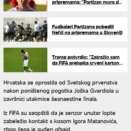
pripremama: "Partizan mora da
igra jednostavno i sa mnogo
intenziteta"
Fudbaleri Partizana pobedili
Nefči na pripremama u Sloveniji
Tramp potvrdio: "Zatražio sam
da FIFA preispita crveni karton
dodeljen Balogunu"
Hrvatska se oprostila od Svetskog prvenstva
nakon poništenog pogotka Joška Gvardiola u
završnici utakmice šesnaestine finala.
Iz FIFA su saopštili da je senzor unutar lopte
zabeležio kontakt s kosom Igora Matanovića,
zbog čega je suđen ofsajd.