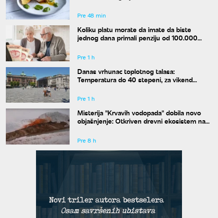
dostojan najboljeg restorana
Pre 48 min
Koliku platu morate da imate da biste
jednog dana primali penziju od 100.000
dinara?
Pre 1 h
Danas vrhunac toplotnog talasa:
Temperatura do 40 stepeni, za vikend
konačno stiže osveženje
Pre 1 h
Misterija "Krvavih vodopada" dobila novo
objašnjenje: Otkriven drevni ekosistem na
Antarktiku
Pre 8 h