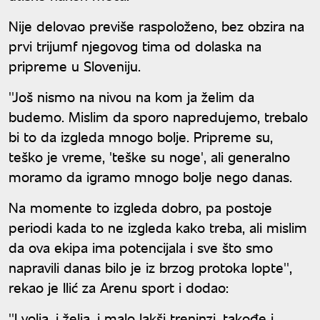
Nije delovao previše raspoloženo, bez obzira na
prvi trijumf njegovog tima od dolaska na
pripreme u Sloveniju.
''Još nismo na nivou na kom ja želim da
budemo. Mislim da sporo napredujemo, trebalo
bi to da izgleda mnogo bolje. Pripreme su,
teško je vreme, 'teške su noge', ali generalno
moramo da igramo mnogo bolje nego danas.
Na momente to izgleda dobro, pa postoje
periodi kada to ne izgleda kako treba, ali mislim
da ova ekipa ima potencijala i sve što smo
napravili danas bilo je iz brzog protoka lopte'',
rekao je Ilić za Arenu sport i dodao:
''I volja, i želja, i malo lakši treninzi, takođe i