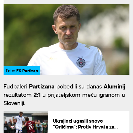
FK Partizan
Foto:
Fudbaleri
Partizana
pobedili su danas
Aluminij
rezultatom
2:1
u prijateljskom meču igranom u
Sloveniji.
Ukrajinci ugasili snove
"Orlićima": Protiv Hrvata za
treće mesto u grupi