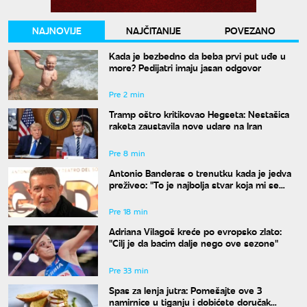
NAJNOVIJE
NAJČITANIJE
POVEZANO
Kada je bezbedno da beba prvi put uđe u
more? Pedijatri imaju jasan odgovor
Pre 2 min
Tramp oštro kritikovao Hegseta: Nestašica
raketa zaustavila nove udare na Iran
Pre 8 min
Antonio Banderas o trenutku kada je jedva
preživeo: "To je najbolja stvar koja mi se
desila"
Pre 18 min
Adriana Vilagoš kreće po evropsko zlato:
"Cilj je da bacim dalje nego ove sezone"
Pre 33 min
Spas za lenja jutra: Pomešajte ove 3
namirnice u tiganju i dobićete doručak