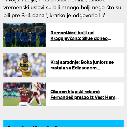
vremenski uslovi su bili mnogo bolji nego što su
bili pre 3-4 dana'', kratko je odgovorio Ilić.
Romantičari bolji od
Kragujevčana: Silue doneo
pobedu OFK Beogradu
Kraj saradnje: Boka juniors se
rastala sa Edinsonom
Kavanijem
Oboren klupski rekord:
Fernandeš prešao iz Vest Hema
u Totenhem