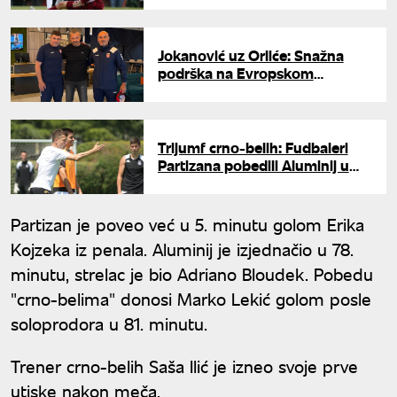
Jokanović uz Orliće: Snažna
podrška na Evropskom
prvenstvu
Trijumf crno-belih: Fudbaleri
Partizana pobedili Aluminij u
prijateljskom meču
Partizan je poveo već u 5. minutu golom Erika
Kojzeka iz penala. Aluminij je izjednačio u 78.
minutu, strelac je bio Adriano Bloudek. Pobedu
"crno-belima" donosi Marko Lekić golom posle
soloprodora u 81. minutu.
Trener crno-belih Saša Ilić je izneo svoje prve
utiske nakon meča.