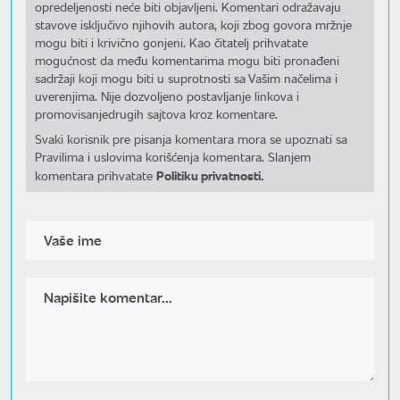
opredeljenosti neće biti objavljeni. Komentari odražavaju
stavove isključivo njihovih autora, koji zbog govora mržnje
mogu biti i krivično gonjeni. Kao čitatelj prihvatate
mogućnost da među komentarima mogu biti pronađeni
sadržaji koji mogu biti u suprotnosti sa Vašim načelima i
uverenjima. Nije dozvoljeno postavljanje linkova i
promovisanjedrugih sajtova kroz komentare.
Svaki korisnik pre pisanja komentara mora se upoznati sa
Pravilima i uslovima korišćenja komentara. Slanjem
Politiku privatnosti.
komentara prihvatate