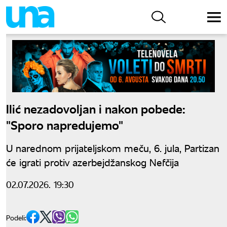
Ilić nezadovoljan i nakon pobede:
"Sporo napredujemo"
U narednom prijateljskom meču, 6. jula, Partizan
će igrati protiv azerbejdžanskog Nefčija
02.07.2026. 19:30
Podeli: