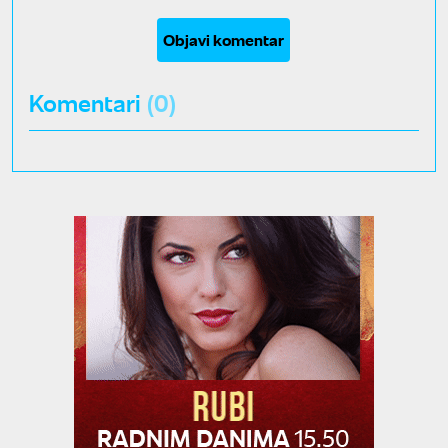
Objavi komentar
Komentari
(0)