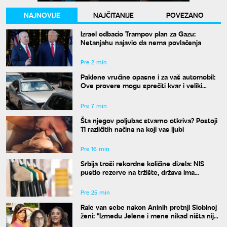
NAJNOVIJE
NAJČITANIJE
POVEZANO
Izrael odbacio Trampov plan za Gazu:
Netanjahu najavio da nema povlačenja
Pre 2 min
Paklene vrućine opasne i za vaš automobil:
Ove provere mogu sprečiti kvar i veliki
trošak
Pre 7 min
Šta njegov poljubac stvarno otkriva? Postoji
11 različitih načina na koji vas ljubi
Pre 16 min
Srbija troši rekordne količine dizela: NIS
pustio rezerve na tržište, država ima
dodatnu zalihu
Pre 25 min
Rale van sebe nakon Aninih pretnji Slobinoj
ženi: "Između Jelene i mene nikad ništa nije
bilo"