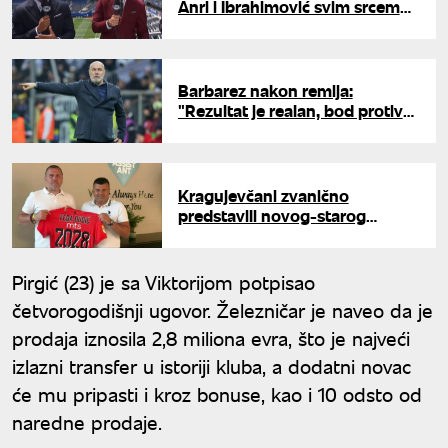
Anri i Ibrahimović svim srcem
uz Bosnu i Hercegovinu na
Mundijalu
Barbarez nakon remija:
"Rezultat je realan, bod protiv
Kanade je zadovoljavajući"
Kragujevčani zvanično
predstavili novog-starog
trenera: Dudić na klupi
Radničkog ponovo
Pirgić (23) je sa Viktorijom potpisao
četvorogodišnji ugovor. Železničar je naveo da je
prodaja iznosila 2,8 miliona evra, što je najveći
izlazni transfer u istoriji kluba, a dodatni novac
će mu pripasti i kroz bonuse, kao i 10 odsto od
naredne prodaje.