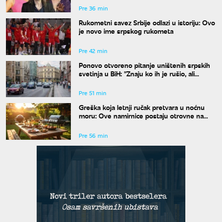
Pre 36 min
Rukometni savez Srbije odlazi u istoriju: Ovo
je novo ime srpskog rukometa
Pre 42 min
Ponovo otvoreno pitanje uništenih srpskih
svetinja u BiH: "Znaju ko ih je rušio, ali
odgovora nema"
Pre 51 min
Greška koja letnji ručak pretvara u noćnu
moru: Ove namirnice postaju otrovne na
vrućinama
Pre 56 min