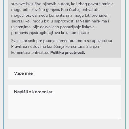
stavove isključivo njihovih autora, koji zbog govora mržnje
mogu biti i krivično gonjeni. Kao čitatelj prihvatate
mogućnost da među komentarima mogu biti pronađeni
sadržaji koji mogu biti u suprotnosti sa Vašim načelima i
uverenjima. Nije dozvoljeno postavljanje linkova i
promovisanjedrugih sajtova kroz komentare.
Svaki korisnik pre pisanja komentara mora se upoznati sa
Pravilima i uslovima korišćenja komentara. Slanjem
Politiku privatnosti.
komentara prihvatate