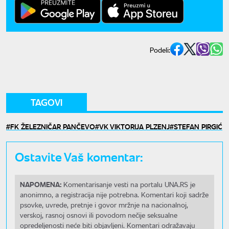
Podeli:
TAGOVI
FK ŽELEZNIČAR PANČEVO
VK VIKTORIJA PLZENJ
STEFAN PIRGIĆ
Ostavite Vaš komentar:
NAPOMENA:
Komentarisanje vesti na portalu UNA.RS je
anonimno, a registracija nije potrebna. Komentari koji sadrže
psovke, uvrede, pretnje i govor mržnje na nacionalnoj,
verskoj, rasnoj osnovi ili povodom nečije seksualne
opredeljenosti neće biti objavljeni. Komentari odražavaju