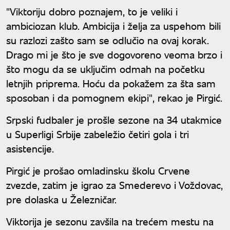
"Viktoriju dobro poznajem, to je veliki i
ambiciozan klub. Ambicija i želja za uspehom bili
su razlozi zašto sam se odlučio na ovaj korak.
Drago mi je što je sve dogovoreno veoma brzo i
što mogu da se uključim odmah na početku
letnjih priprema. Hoću da pokažem za šta sam
sposoban i da pomognem ekipi", rekao je Pirgić.
Srpski fudbaler je prošle sezone na 34 utakmice
u Superligi Srbije zabeležio četiri gola i tri
asistencije.
Pirgić je prošao omladinsku školu Crvene
zvezde, zatim je igrao za Smederevo i Voždovac,
pre dolaska u Železničar.
Viktorija je sezonu zavšila na trećem mestu na