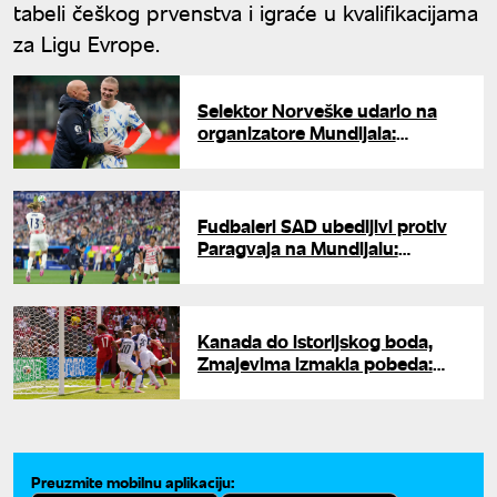
tabeli češkog prvenstva i igraće u kvalifikacijama
za Ligu Evrope.
Selektor Norveške udario na
organizatore Mundijala:
"Licemeri"
Fudbaleri SAD ubedljivi protiv
Paragvaja na Mundijalu:
Balogun dvostruki strelac
Kanada do istorijskog boda,
Zmajevima izmakla pobeda:
Reprezentacija BiH hrabro na
Mundijalu
Preuzmite mobilnu aplikaciju: