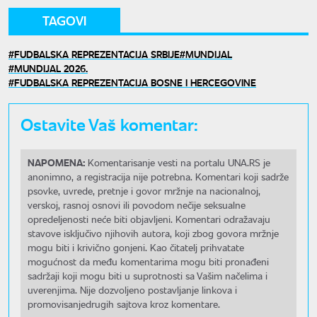
TAGOVI
FUDBALSKA REPREZENTACIJA SRBIJE
MUNDIJAL
MUNDIJAL 2026.
FUDBALSKA REPREZENTACIJA BOSNE I HERCEGOVINE
Ostavite Vaš komentar:
NAPOMENA:
Komentarisanje vesti na portalu UNA.RS je
anonimno, a registracija nije potrebna. Komentari koji sadrže
psovke, uvrede, pretnje i govor mržnje na nacionalnoj,
verskoj, rasnoj osnovi ili povodom nečije seksualne
opredeljenosti neće biti objavljeni. Komentari odražavaju
stavove isključivo njihovih autora, koji zbog govora mržnje
mogu biti i krivično gonjeni. Kao čitatelj prihvatate
mogućnost da među komentarima mogu biti pronađeni
sadržaji koji mogu biti u suprotnosti sa Vašim načelima i
uverenjima. Nije dozvoljeno postavljanje linkova i
promovisanjedrugih sajtova kroz komentare.