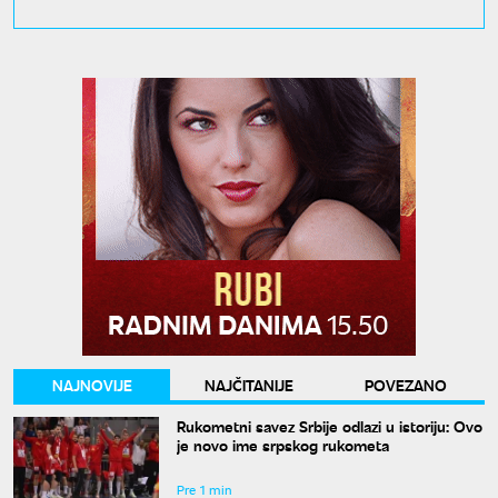
NAJNOVIJE
NAJČITANIJE
POVEZANO
Rukometni savez Srbije odlazi u istoriju: Ovo
je novo ime srpskog rukometa
Pre 1 min