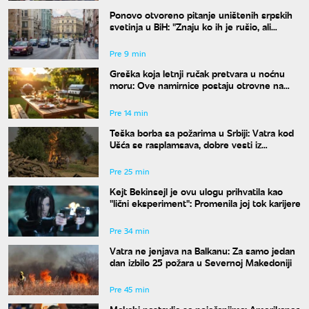
Ponovo otvoreno pitanje uništenih srpskih
svetinja u BiH: "Znaju ko ih je rušio, ali
odgovora nema"
Pre 9 min
Greška koja letnji ručak pretvara u noćnu
moru: Ove namirnice postaju otrovne na
vrućinama
Pre 14 min
Teška borba sa požarima u Srbiji: Vatra kod
Ušća se rasplamsava, dobre vesti iz
Deliblata
Pre 25 min
Kejt Bekinsejl je ovu ulogu prihvatila kao
"lični eksperiment": Promenila joj tok karijere
Pre 34 min
Vatra ne jenjava na Balkanu: Za samo jedan
dan izbilo 25 požara u Severnoj Makedoniji
Pre 45 min