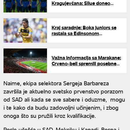
Kragujevčana: Silue doneo
pobedu OFK Beogradu
Kraj saradnje: Boka juniors se
rastala sa Edinsonom
Kavanijem
Važna informacija sa Marakane:
Crveno-beli spremili posebne
pogodnosti pred start sezone
Naime, ekipa selektora Sergeja Barbareza
završila je aktuelno svetsko prvenstvo porazom
od SAD ali kada se sve sabere i oduzme, mogu
i te kako da budu zadovoljni učinjenim, i zbog
onoga što su pružili kroz kvalifikacije.
Posle učešća u SAD, Meksiku i Kanadi, Bosna i