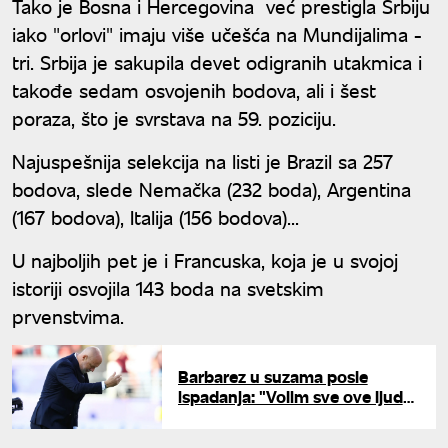
Tako je Bosna i Hercegovina već prestigla Srbiju
iako "orlovi" imaju više učešća na Mundijalima -
tri. Srbija je sakupila devet odigranih utakmica i
takođe sedam osvojenih bodova, ali i šest
poraza, što je svrstava na 59. poziciju.
Najuspešnija selekcija na listi je Brazil sa 257
bodova, slede Nemačka (232 boda), Argentina
(167 bodova), Italija (156 bodova)...
U najboljih pet je i Francuska, koja je u svojoj
istoriji osvojila 143 boda na svetskim
prvenstvima.
Barbarez u suzama posle
ispadanja: "Volim sve ove ljude
što nas podržavaju, celu BiH"