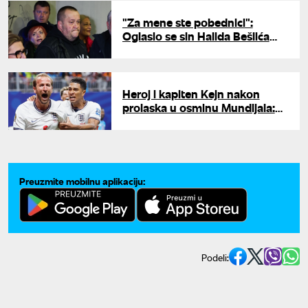
"Za mene ste pobednici":
Oglasio se sin Halida Bešlića
posle eliminacije Bosne,
njegove reči odzvanjaju
regionom
Heroj i kapiten Kejn nakon
prolaska u osminu Mundijala:
"Rekao sam momcima da
uživaju"
Preuzmite mobilnu aplikaciju:
Podeli: