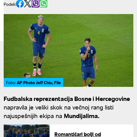
Podeli:
AP Photo Jeff Chiu, File
Foto:
Fudbalska reprezentacija Bosne i Hercegovine
napravila je veliki skok na večnoj rang listi
najuspešnijih ekipa na
Mundijalima.
Romantičari bolji od