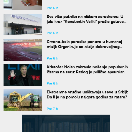
Pre 6 h
Sve više putnika na niškom aerodromu: U
julu kroz "Konstantin Veliki" prošlo gotovo
50.000 ljudi
Pre 6 h
Crveno-bela porodica ponovo u humanoj
misiji: Organizuje se akcija dobrovoljnog
davanja krvi
Pre 6 h
Kristofer Nolan zabranio nošenje popularnih
čizama na setu: Razlog je prilično apsurdan
Pre 6 h
Ekstremne vrućine uništavaju useve u Srbiji:
Da li je na pomolu najgora godina za ratare?
Pre 7 h