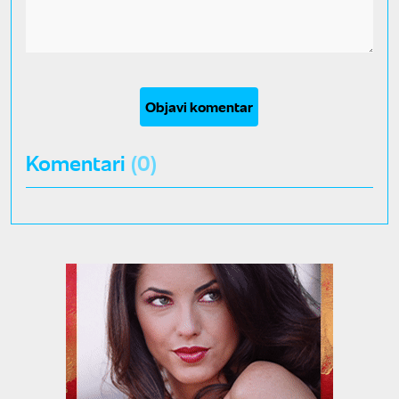
Objavi komentar
Komentari
(0)