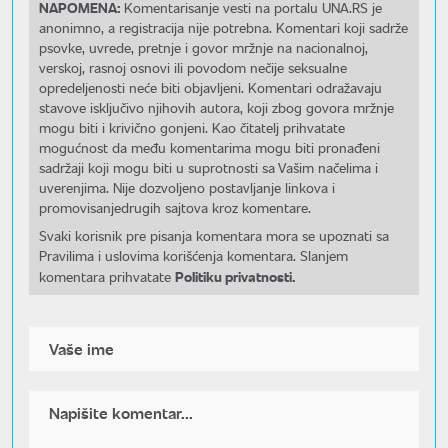
NAPOMENA:
Komentarisanje vesti na portalu UNA.RS je
anonimno, a registracija nije potrebna. Komentari koji sadrže
psovke, uvrede, pretnje i govor mržnje na nacionalnoj,
verskoj, rasnoj osnovi ili povodom nečije seksualne
opredeljenosti neće biti objavljeni. Komentari odražavaju
stavove isključivo njihovih autora, koji zbog govora mržnje
mogu biti i krivično gonjeni. Kao čitatelj prihvatate
mogućnost da među komentarima mogu biti pronađeni
sadržaji koji mogu biti u suprotnosti sa Vašim načelima i
uverenjima. Nije dozvoljeno postavljanje linkova i
promovisanjedrugih sajtova kroz komentare.
Svaki korisnik pre pisanja komentara mora se upoznati sa
Pravilima i uslovima korišćenja komentara. Slanjem
Politiku privatnosti.
komentara prihvatate