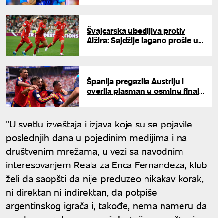
Švajcarska ubedljiva protiv
Alžira: Sajdžije lagano prošle u
osminu finala
Španija pregazila Austriju i
overila plasman u osminu finala
Mundijala
"U svetlu izveštaja i izjava koje su se pojavile
poslednjih dana u pojedinim medijima i na
društvenim mrežama, u vezi sa navodnim
interesovanjem Reala za Enca Fernandeza, klub
želi da saopšti da nije preduzeo nikakav korak,
ni direktan ni indirektan, da potpiše
argentinskog igrača i, takođe, nema nameru da