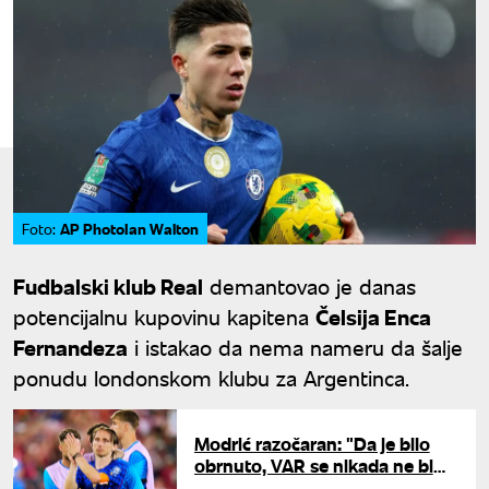
AP PhotoIan Walton
Foto:
Fudbalski klub Real
demantovao je danas
potencijalnu kupovinu kapitena
Čelsija Enca
Fernandeza
i istakao da nema nameru da šalje
ponudu londonskom klubu za Argentinca.
Modrić razočaran: "Da je bilo
obrnuto, VAR se nikada ne bi
uključio…"