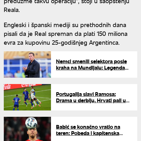
preduzme takvu operaciju", stoji u saopštenju
Reala.
Engleski i španski mediji su prethodnih dana
pisali da je Real spreman da plati 150 miliona
evra za kupovinu 25-godišnjeg Argentinca.
Nemci smenili selektora posle
kraha na Mundijalu: Legenda
menja Nagelsmana?
Portugalija slavi Ramosa:
Drama u derbiju, Hrvati pali u
nadoknadi vremena
Babić se konačno vratio na
teren: Pobeda i kapitenska
traka