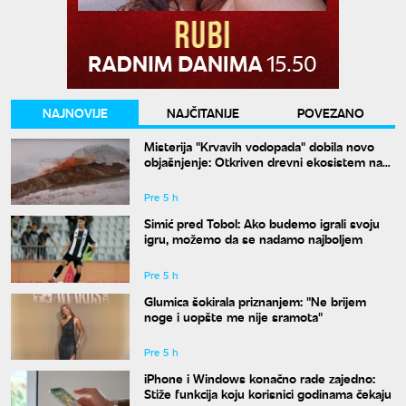
NAJNOVIJE
NAJČITANIJE
POVEZANO
Misterija "Krvavih vodopada" dobila novo
objašnjenje: Otkriven drevni ekosistem na
Antarktiku
Pre 5 h
Simić pred Tobol: Ako budemo igrali svoju
igru, možemo da se nadamo najboljem
Pre 5 h
Glumica šokirala priznanjem: "Ne brijem
noge i uopšte me nije sramota"
Pre 5 h
iPhone i Windows konačno rade zajedno:
Stiže funkcija koju korisnici godinama čekaju