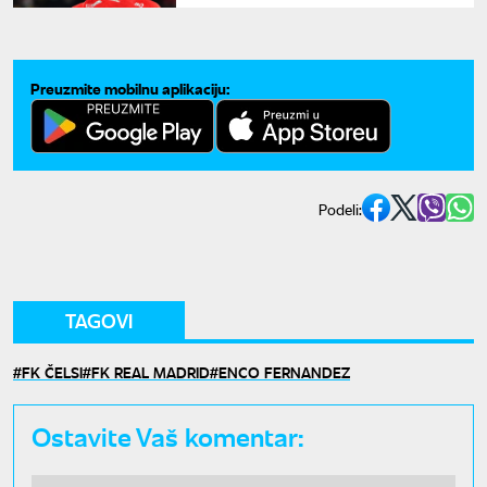
Preuzmite mobilnu aplikaciju:
Podeli:
TAGOVI
FK ČELSI
FK REAL MADRID
ENCO FERNANDEZ
Ostavite Vaš komentar: