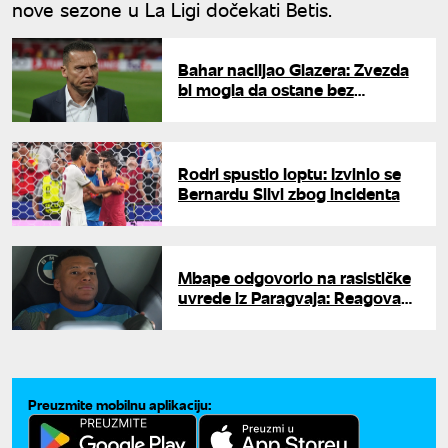
nove sezone u La Ligi dočekati Betis.
Bahar naciljao Glazera: Zvezda
bi mogla da ostane bez
golmana
Rodri spustio loptu: Izvinio se
Bernardu Silvi zbog incidenta
Mbape odgovorio na rasističke
uvrede iz Paragvaja: Reagovao i
Fudbalski savez Francuske
Preuzmite mobilnu aplikaciju: