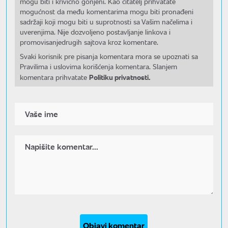
mogu biti i krivično gonjeni. Kao čitatelj prihvatate
mogućnost da među komentarima mogu biti pronađeni
sadržaji koji mogu biti u suprotnosti sa Vašim načelima i
uverenjima. Nije dozvoljeno postavljanje linkova i
promovisanjedrugih sajtova kroz komentare.
Svaki korisnik pre pisanja komentara mora se upoznati sa
Pravilima i uslovima korišćenja komentara. Slanjem
Politiku privatnosti.
komentara prihvatate
Objavi komentar