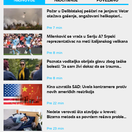
Požar u Deliblatskoj peščari ne jenjava: Vetar
otežava gašenje, angažovani helikopteri
MUP-a
Pre 7 min
Milenković se vraća u Seriju A? Srpski
reprezentativac na meti italijanskog velikana
Pre 8 min
Poznata voditeljka obrijala glavu zbog teške
bolesti: "Ja sam živi dokaz da se trauma
može prevazići"
Pre 8 min
Kina uzvratila SAD: Uvela kontramere protiv
novih američkih restrikcija
Pre 22 min
Nećete verovati šta stavljaju u krevet:
Bizarna metoda sa povrćem rešava problem
znojenja preko noći
Pre 23 min