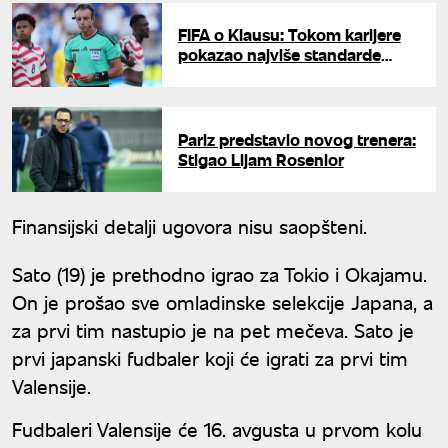
FIFA o Klausu: Tokom karijere
pokazao najviše standarde
profesionalizma
Pariz predstavio novog trenera:
Stigao Lijam Rosenior
Finansijski detalji ugovora nisu saopšteni.
Sato (19) je prethodno igrao za Tokio i Okajamu.
On je prošao sve omladinske selekcije Japana, a
za prvi tim nastupio je na pet mečeva. Sato je
prvi japanski fudbaler koji će igrati za prvi tim
Valensije.
Fudbaleri Valensije će 16. avgusta u prvom kolu