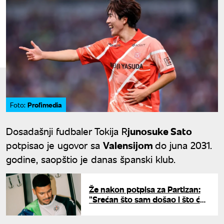
Profimedia
Foto:
Dosadašnji fudbaler Tokija R
junosuke Sato
potpisao je ugovor sa
Valensijom
do juna 2031.
godine, saopštio je danas španski klub.
Že nakon potpisa za Partizan:
"Srećan što sam došao i što ću
nositi crno-beli dres"