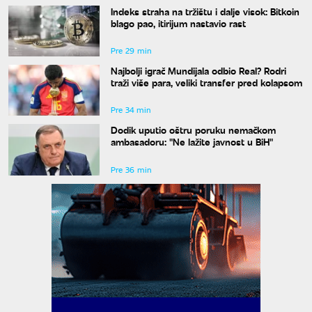
Indeks straha na tržištu i dalje visok: Bitkoin
blago pao, itirijum nastavio rast
Pre 29 min
Najbolji igrač Mundijala odbio Real? Rodri
traži više para, veliki transfer pred kolapsom
Pre 34 min
Dodik uputio oštru poruku nemačkom
ambasadoru: "Ne lažite javnost u BiH"
Pre 36 min