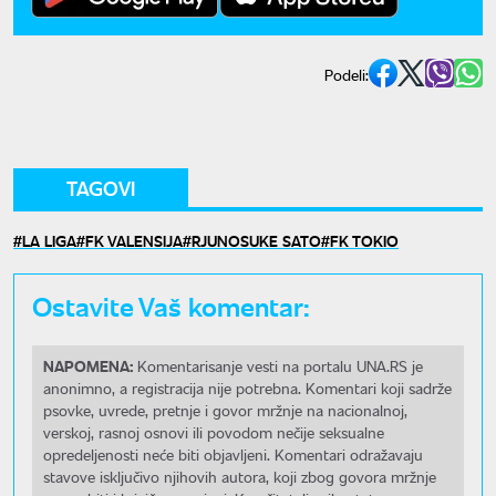
Podeli:
TAGOVI
LA LIGA
FK VALENSIJA
RJUNOSUKE SATO
FK TOKIO
Ostavite Vaš komentar:
NAPOMENA:
Komentarisanje vesti na portalu UNA.RS je
anonimno, a registracija nije potrebna. Komentari koji sadrže
psovke, uvrede, pretnje i govor mržnje na nacionalnoj,
verskoj, rasnoj osnovi ili povodom nečije seksualne
opredeljenosti neće biti objavljeni. Komentari odražavaju
stavove isključivo njihovih autora, koji zbog govora mržnje