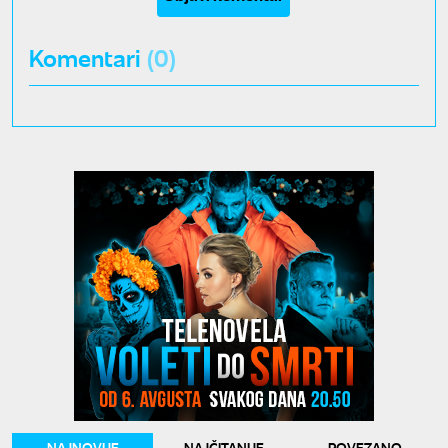
Komentari
(0)
NAJNOVIJE
NAJČITANIJE
POVEZANO