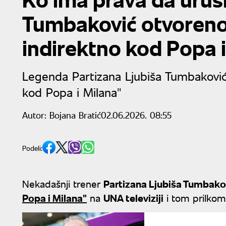
Tumbaković otvoreno 
indirektno kod Popa i
Legenda Partizana Ljubiša Tumbaković 
kod Popa i Milana"
Autor:
Bojana Bratić
02.06.2026. 08:55
Podeli:
Nekadašnji trener
Partizana Ljubiša Tumbako
Popa i Milana"
na
UNA televiziji
i tom prilkom 