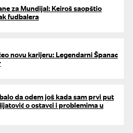
ne za Mundijal: Keiroš saopštio
ak fudbalera
čeo novu karijeru: Legendarni Španac
r
ebalo da odem još kada sam prvi put
ijatović o ostavci i problemima u