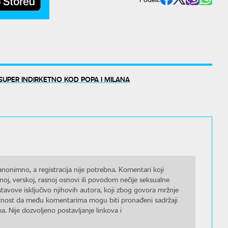
SUPER INDIRKETNO KOD POPA I MILANA
nonimno, a registracija nije potrebna. Komentari koji
noj, verskoj, rasnoj osnovi ili povodom nečije seksualne
stavove isključivo njihovih autora, koji zbog govora mržnje
gućnost da među komentarima mogu biti pronađeni sadržaji
a. Nije dozvoljeno postavljanje linkova i