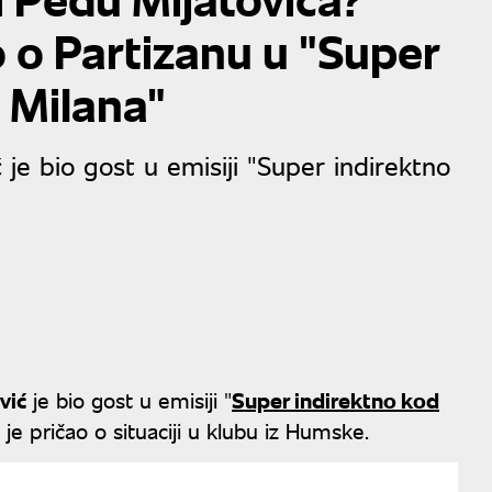
o Partizanu u "Super
 Milana"
je bio gost u emisiji "Super indirektno
vić
je bio gost u emisiji "
Super indirektno kod
je pričao o situaciji u klubu iz Humske.