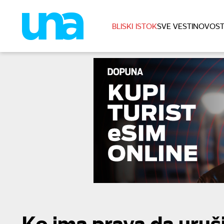
BLISKI ISTOK
SVE VESTI
NOVOST
Ko ima prava da uruš