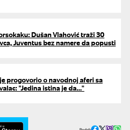
orsokaku: Dušan Vlahović traži 30
ovca, Juventus bez namere da popusti
je progovorio o navodnoj aferi sa
ac: "Jedina istina je da..."
Podeli: