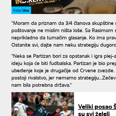
Una
Foto:
"Moram da priznam da 3/4 članova skupštine 
poštovanje ne mislim ništa loše. Sa Rasimom 
neprikladno da tumačim glasanje. Ko ima prava
Ostanite svi, dajte nam neku strategiju dugor
"Neka se Partizan bori za opstanak i igra plej
ideju koja će biti fudbalska. Partizan je bio pr
ubeđenje koje je drugačije od Crvene zvezde. 
postoji rivalstvo, jer nemamo strategiju...Zečević
nam bila potrebna država."
Veliki posao 
su svi želeli