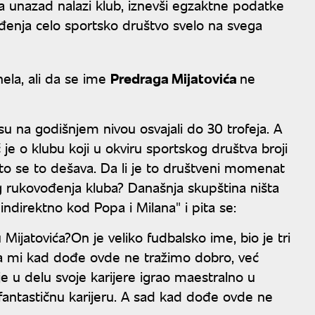
unazad nalazi klub, iznevši egzaktne podatke
ođenja celo sportsko društvo svelo na svega
ela, ali da se ime
Predraga Mijatovića
ne
su na godišnjem nivou osvajali do 30 trofeja. A
je o klubu koji u okviru sportskog društva broji
što se to dešava. Da li je to društveni momenat
šeg rukovođenja kluba? Današnja skupština ništa
indirektno kod Popa i Milana" i pita se:
 Mijatovića?On je veliko fudbalsko ime, bio je tri
 a mi kad dođe ovde ne tražimo dobro, već
u delu svoje karijere igrao maestralno u
i fantastičnu karijeru. A sad kad dođe ovde ne