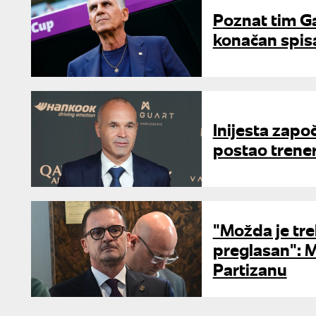
Poznat tim Ga
konačan spis
Inijesta zapo
postao trene
"Možda je tr
preglasan": M
Partizanu