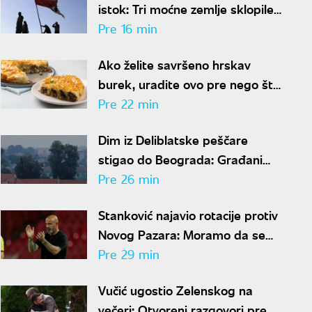
istok: Tri moćne zemlje sklopile
odbrambeni savez, Iran poziva
Pre 16 min
na jedinstvo
Ako želite savršeno hrskav
burek, uradite ovo pre nego što
ga stavite u rernu
Pre 22 min
Dim iz Deliblatske peščare
stigao do Beograda: Građani
prijavljuju jak miris paljevine
Pre 26 min
Stanković najavio rotacije protiv
Novog Pazara: Moramo da se
spremimo za Hapoel
Pre 29 min
Vučić ugostio Zelenskog na
večeri: Otvoreni razgovori pred