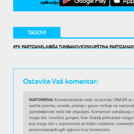
aplikaciju:
TAGOVI
FK PARTIZAN
LJUBIŠA TUMBAKOVIĆ
SKUPŠTINA PARTIZANA
Ostavite Vaš komentar:
NAPOMENA:
Komentarisanje vesti na portalu UNA.RS je a
sadrže psovke, uvrede, pretnje i govor mržnje na nacional
opredeljenosti neće biti objavljeni. Komentari odražavaju 
mogu biti i krivično gonjeni. Kao čitatelj prihvatate mo
koji mogu biti u suprotnosti sa Vašim načelima i uverenjim
promovisanjedrugih sajtova kroz komentare.