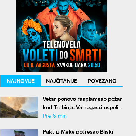
NAJNOVIJE
NAJČITANIJE
POVEZANO
Vetar ponovo rasplamsao požar
kod Trebinja: Vatrogasci uspeli
da ga lokalizuju
Pre 6 min
Pakt iz Meke potresao Bliski