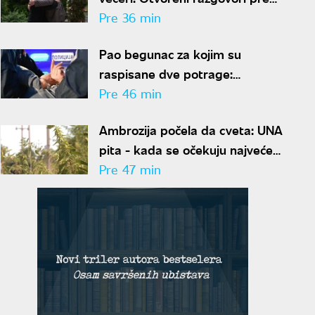
zvanične sastanke
Pre 36 min
Pao begunac za kojim su
raspisane dve potrage:
Specijalci uhapsili osumnjičenog
Pre 46 min
u Beogradu, određen mu
Ambrozija počela da cveta: UNA
pritvor
pita - kada se očekuju najveće
koncentracije polena i kako da
Pre 47 min
se zaštitimo?