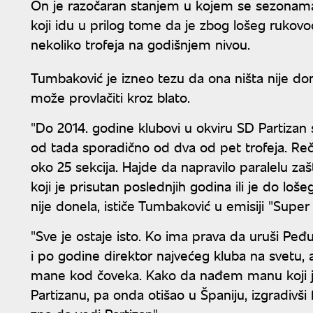
On je razočaran stanjem u kojem se sezonama 
koji idu u prilog tome da je zbog lošeg rukov
nekoliko trofeja na godišnjem nivou.
Tumbaković je izneo tezu da ona ništa nije don
može provlačiti kroz blato.
"Do 2014. godine klubovi u okviru SD Partizan 
od tada sporadično od dva od pet trofeja. Reč 
oko 25 sekcija. Hajde da napravilo paralelu za
koji je prisutan poslednjih godina ili je do lo
nije donela, ističe Tumbaković u emisiji "Super 
"Sve je ostaje isto. Ko ima prava da uruši Peđu
i po godine direktor najvećeg kluba na svetu,
mane kod čoveka. Kako da nađem manu koji je 
Partizanu, pa onda otišao u Španiju, izgradivš