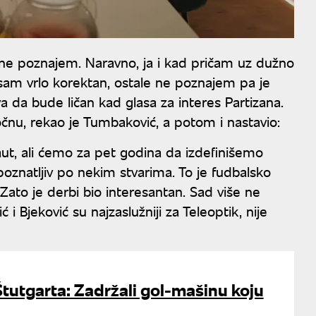
ne poznajem. Naravno, ja i kad pričam uz dužno
sam vrlo korektan, ostale ne poznajem pa je
 da bude ličan kad glasa za interes Partizana.
očnu, rekao je Tumbaković, a potom i nastavio:
-aut, ali ćemo za pet godina da izdefinišemo
epoznatljiv po nekim stvarima. To je fudbalsko
Zato je derbi bio interesantan. Sad više ne
 i Bjeković su najzaslužniji za Teleoptik, nije
Štutgarta: Zadržali gol-mašinu koju