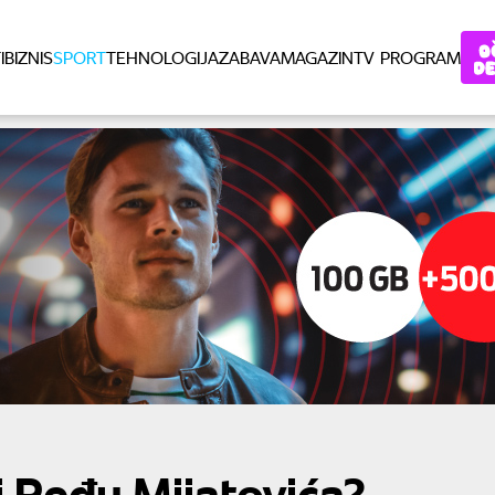
I
BIZNIS
SPORT
TEHNOLOGIJA
ZABAVA
MAGAZIN
TV PROGRAM
i Peđu Mijatovića?