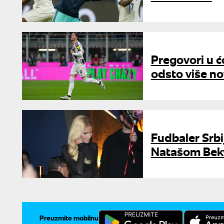
Pregovori u ć
odsto više n
Fudbaler Srbi
Natašom Bekval
Preuzmite mobilnu