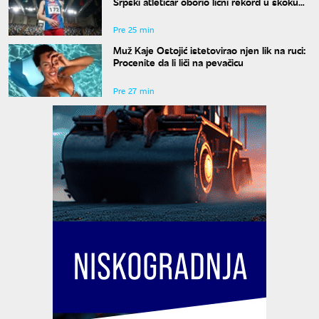
Srpski atletičar oborio lični rekord u skoku
udalj
Pre 25 min
Muž Kaje Ostojić istetovirao njen lik na ruci:
Procenite da li liči na pevačicu
Pre 27 min