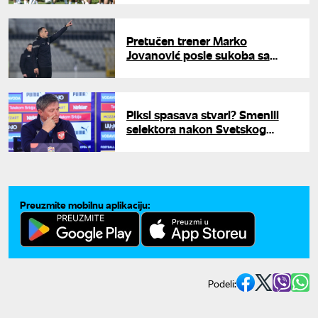
Pretučen trener Marko
Jovanović posle sukoba sa
navijačima Partizana
Piksi spasava stvari? Smenili
selektora nakon Svetskog
prvenstva, Srbin glavni
kandidat za klupu
Preuzmite mobilnu aplikaciju:
Podeli: