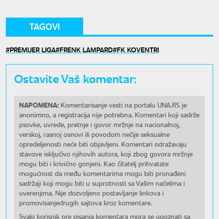
TAGOVI
PREMIJER LIGA
FRENK LAMPARD
FK KOVENTRI
Ostavite Vaš komentar:
NAPOMENA:
Komentarisanje vesti na portalu UNA.RS je
anonimno, a registracija nije potrebna. Komentari koji sadrže
psovke, uvrede, pretnje i govor mržnje na nacionalnoj,
verskoj, rasnoj osnovi ili povodom nečije seksualne
opredeljenosti neće biti objavljeni. Komentari odražavaju
stavove isključivo njihovih autora, koji zbog govora mržnje
mogu biti i krivično gonjeni. Kao čitatelj prihvatate
mogućnost da među komentarima mogu biti pronađeni
sadržaji koji mogu biti u suprotnosti sa Vašim načelima i
uverenjima. Nije dozvoljeno postavljanje linkova i
promovisanjedrugih sajtova kroz komentare.
Svaki korisnik pre pisanja komentara mora se upoznati sa