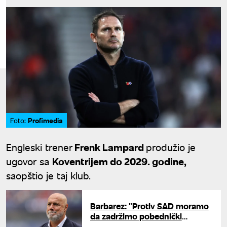
Profimedia
Foto:
Engleski trener
Frenk Lampard
produžio je
ugovor sa
Koventrijem do 2029. godine,
saopštio je taj klub.
Barbarez: "Protiv SAD moramo
da zadržimo pobednički
mentalitet"