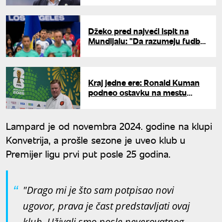
Džeko pred najveći ispit na
Mundijalu: "Da razumeju fudbal
-sigurno ne bi davali takve
izjave"
Kraj jedne ere: Ronald Kuman
podneo ostavku na mestu
selektora Holandije
Lampard je od novembra 2024. godine na klupi
Konvetrija, a prošle sezone je uveo klub u
Premijer ligu prvi put posle 25 godina.
"Drago mi je što sam potpisao novi
ugovor, prava je čast predstavljati ovaj
klub. Uživali smo posle neverovatnog