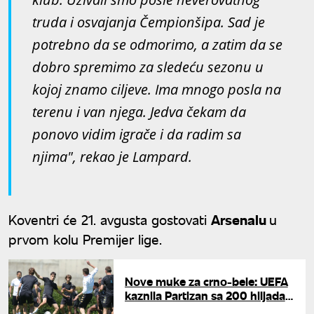
truda i osvajanja Čempionšipa. Sad je
potrebno da se odmorimo, a zatim da se
dobro spremimo za sledeću sezonu u
kojoj znamo ciljeve. Ima mnogo posla na
terenu i van njega. Jedva čekam da
ponovo vidim igrače i da radim sa
njima", rekao je Lampard.
Koventri će 21. avgusta gostovati
Arsenalu
u
prvom kolu Premijer lige.
Nove muke za crno-bele: UEFA
kaznila Partizan sa 200 hiljada
evra