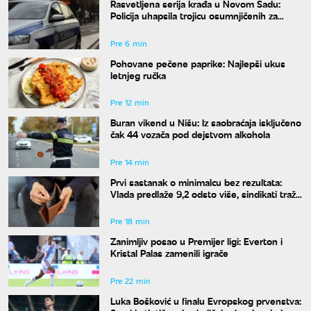
Rasvetljena serija krađa u Novom Sadu:
Policija uhapsila trojicu osumnjičenih za
teško krivično delo
Pre 6 min
Pohovane pečene paprike: Najlepši ukus
letnjeg ručka
Pre 12 min
Buran vikend u Nišu: Iz saobraćaja isključeno
čak 44 vozača pod dejstvom alkohola
Pre 14 min
Prvi sastanak o minimalcu bez rezultata:
Vlada predlaže 9,2 odsto više, sindikati traže
dvocifren rast za 2027. godinu
Pre 18 min
Zanimljiv posao u Premijer ligi: Everton i
Kristal Palas zamenili igrače
Pre 22 min
Luka Bošković u finalu Evropskog prvenstva: