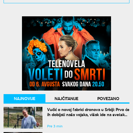
NAJNOVIJE
NAJČITANIJE
POVEZANO
Vučić o novoj fabrici dronova u Srbiji: Prvo će
ih dobijati naša vojska, višak ide na svetsko
tržište
Pre 3 min