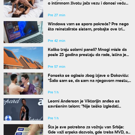
o intimnom životu jača vezu i donosi veću
bliskost
Pre 27 min
Windows vam se sporo pokreće? Pre nego
što reinstalirate sistem, probajte ove tri
komande
Pre 42 min
Koliko traju solarni paneli? Mnogi misle da
posle 25 godina prestaju da rade, istina je
drugačija
Pre 57 min
Fonseka se oglasio zbog izjave o Đokoviću:
"Šalio sam se, da sam na njegovom mestu,
uradio bih isto"
Pre 1 h
Leomi Anderson je Viktorijin anđeo sa
savršenim telom: "Nije teško izgledati
dobro"
Pre 1 h
Šta je sve potrebno za vožnju van Srbije:
Gde važi srpska dozvola, gde treba MVD, a