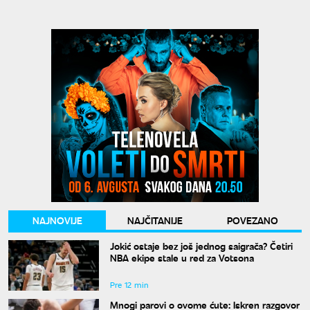
NAJNOVIJE
NAJČITANIJE
POVEZANO
Jokić ostaje bez još jednog saigrača? Četiri
NBA ekipe stale u red za Votsona
Pre 12 min
Mnogi parovi o ovome ćute: Iskren razgovor