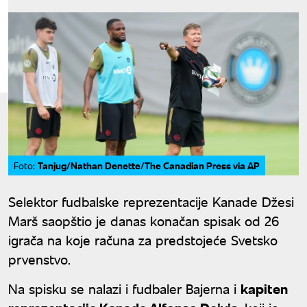
Tanjug/Nathan Denette/The Canadian Press via AP
Foto:
Selektor fudbalske reprezentacije Kanade Džesi
Marš saopštio je danas konačan spisak od 26
igrača na koje računa za predstojeće Svetsko
prvenstvo.
Na spisku se nalazi i fudbaler Bajerna i
kapiten