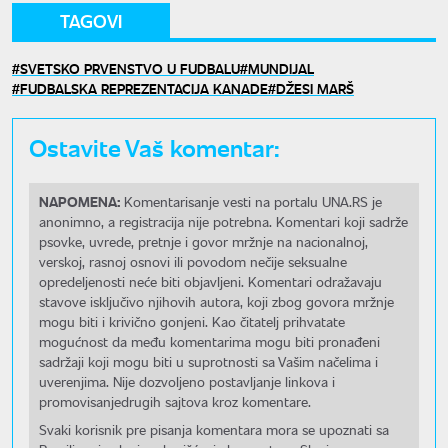
TAGOVI
SVETSKO PRVENSTVO U FUDBALU
MUNDIJAL
FUDBALSKA REPREZENTACIJA KANADE
DŽESI MARŠ
Ostavite Vaš komentar:
NAPOMENA:
Komentarisanje vesti na portalu UNA.RS je
anonimno, a registracija nije potrebna. Komentari koji sadrže
psovke, uvrede, pretnje i govor mržnje na nacionalnoj,
verskoj, rasnoj osnovi ili povodom nečije seksualne
opredeljenosti neće biti objavljeni. Komentari odražavaju
stavove isključivo njihovih autora, koji zbog govora mržnje
mogu biti i krivično gonjeni. Kao čitatelj prihvatate
mogućnost da među komentarima mogu biti pronađeni
sadržaji koji mogu biti u suprotnosti sa Vašim načelima i
uverenjima. Nije dozvoljeno postavljanje linkova i
promovisanjedrugih sajtova kroz komentare.
Svaki korisnik pre pisanja komentara mora se upoznati sa