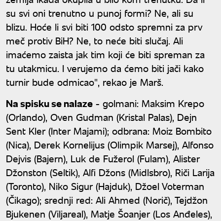
su svi oni trenutno u punoj formi? Ne, ali su
blizu. Hoće li svi biti 100 odsto spremni za prv
meč protiv BiH? Ne, to neće biti slučaj. Ali
imaćemo zaista jak tim koji će biti spreman za
tu utakmicu. I verujemo da ćemo biti jači kako
turnir bude odmicao", rekao je Marš.
Na spisku se nalaze
- golmani: Maksim Krepo
(Orlando), Oven Gudman (Kristal Palas), Dejn
Sent Kler (Inter Majami); odbrana: Moiz Bombito
(Nica), Derek Kornelijus (Olimpik Marsej), Alfonso
Dejvis (Bajern), Luk de Fužerol (Fulam), Alister
Džonston (Seltik), Alfi Džons (Midlsbro), Riči Larija
(Toronto), Niko Sigur (Hajduk), Džoel Voterman
(Čikago); srednji red: Ali Ahmed (Norič), Tejdžon
Bjukenen (Viljareal), Matje Šoanjer (Los Anđeles),