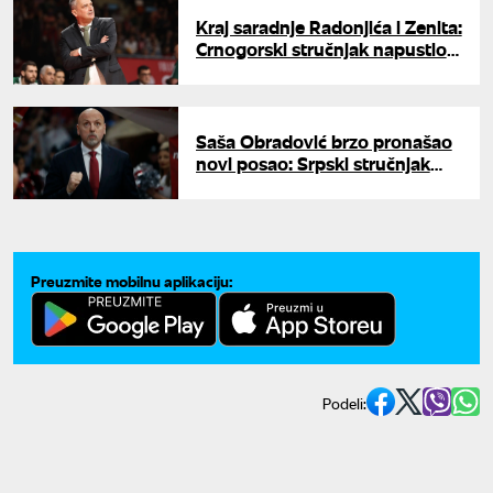
Kraj saradnje Radonjića i Zenita:
Crnogorski stručnjak napustio
klub iz Sankt Peterburga
Saša Obradović brzo pronašao
novi posao: Srpski stručnjak
preuzima izraelski klub
Preuzmite mobilnu aplikaciju:
Podeli: