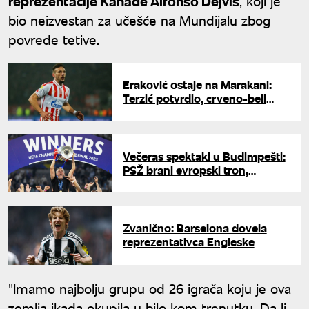
reprezentacije Kanade Alfonso Dejvis
, koji je
bio neizvestan za učešće na Mundijalu zbog
povrede tetive.
Eraković ostaje na Marakani:
Terzić potvrdio, crveno-beli
čuvaju stub odbrane
Večeras spektakl u Budimpešti:
PSŽ brani evropski tron,
Arsenal juri istorijsku "duplu
krunu" i prvu Ligu šampiona
Zvanično: Barselona dovela
reprezentativca Engleske
"Imamo najbolju grupu od 26 igrača koju je ova
zemlja ikada okupila u bilo kom trenutku. Da li