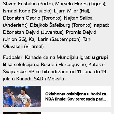
Stiven Eustakio (Porto), Marselo Flores (Tigres),
Ismael Kone (Sasuolo), Lijam Miler (Hal),
Džonatan Osorio (Toronto), Nejtan Saliba
(Anderleht), Džejkob Šafelburg (Toronto); napad:
Džonatan Dejvid (Juventus), Promis Dejvid
(Union SG), Kajl Larin (Sautempton), Tani
Oluvaseji (Viljareal).
Fudbaleri Kanade će na Mundijalu igrati
u grupi
B
sa selekcijama Bosne i Hercegovine, Katara i
Švajcarske. SP će biti održano od 11. juna do 19.
jula u Kanadi, SAD i Meksiku.
Oklahoma oslabljena u borbi za
NBA finale: Sav teret sada pada
na MVP-ja