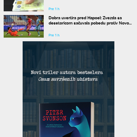
gde zelena karta
Pre 1 h
Dobra uvertira pred Hapoel: Zvezda sa
desetoricom sačuvala pobedu protiv Novog
Pazara
Pre 1 h