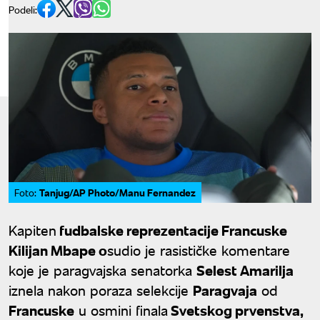
Podeli:
Tanjug/AP Photo/Manu Fernandez
Foto:
Kapiten
fudbalske reprezentacije Francuske
Kilijan Mbape o
sudio je rasističke komentare
koje je paragvajska senatorka
Selest Amarilja
iznela nakon poraza selekcije
Paragvaja
od
Francuske
u osmini finala
Svetskog prvenstva,