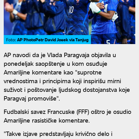
AP PhotoPetr David Josek via Tanjug
Foto:
AP navodi da je Vlada Paragvaja objavila u
ponedeljak saopštenje u kom osuđuje
Amariljine komentare kao "suprotne
vrednostima i principima koji inspirišu mirni
suživot i poštovanje ljudskog dostojanstva koje
Paragvaj promoviše".
Fudbalski savez Francuske (FFF) oštro je osudio
Amariljine rasističke komentare.
"Takve izjave predstavljaju krivično delo i