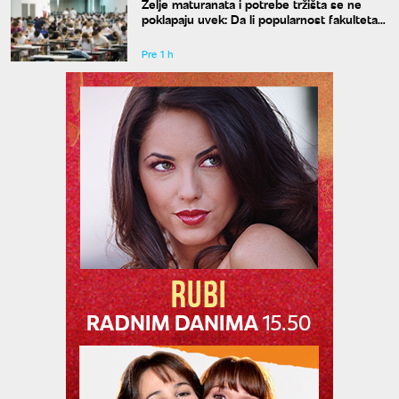
Želje maturanata i potrebe tržišta se ne
poklapaju uvek: Da li popularnost fakulteta
znači i siguran posao?
Pre 1 h