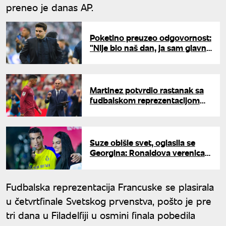
preneo je danas AP.
Poketino preuzeo odgovornost:
"Nije bio naš dan, ja sam glavni
krivac za poraz od Belgije"
Martinez potvrdio rastanak sa
fudbalskom reprezentacijom
Portugala
Suze obišle svet, oglasila se
Georgina: Ronaldova verenica
moćnom porukom pružila
podršku skrhanoj legendi
Fudbalska reprezentacija Francuske se plasirala
u četvrtfinale Svetskog prvenstva, pošto je pre
tri dana u Filadelfiji u osmini finala pobedila