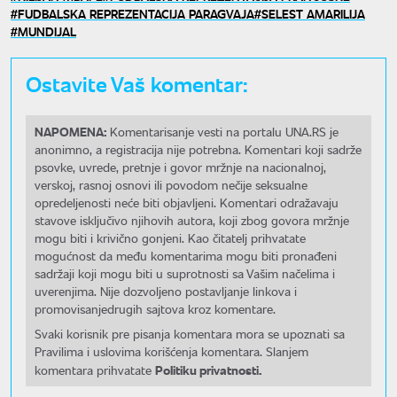
FUDBALSKA REPREZENTACIJA PARAGVAJA
SELEST AMARILIJA
MUNDIJAL
Ostavite Vaš komentar:
NAPOMENA:
Komentarisanje vesti na portalu UNA.RS je
anonimno, a registracija nije potrebna. Komentari koji sadrže
psovke, uvrede, pretnje i govor mržnje na nacionalnoj,
verskoj, rasnoj osnovi ili povodom nečije seksualne
opredeljenosti neće biti objavljeni. Komentari odražavaju
stavove isključivo njihovih autora, koji zbog govora mržnje
mogu biti i krivično gonjeni. Kao čitatelj prihvatate
mogućnost da među komentarima mogu biti pronađeni
sadržaji koji mogu biti u suprotnosti sa Vašim načelima i
uverenjima. Nije dozvoljeno postavljanje linkova i
promovisanjedrugih sajtova kroz komentare.
Svaki korisnik pre pisanja komentara mora se upoznati sa
Pravilima i uslovima korišćenja komentara. Slanjem
Politiku privatnosti.
komentara prihvatate