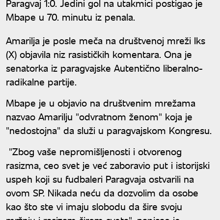
Paragvaj 1:0. Jedini gol na utakmici postigao je
Mbape u 70. minutu iz penala.
Amarilja je posle meča na društvenoj mreži Iks
(X) objavila niz rasističkih komentara. Ona je
senatorka iz paragvajske Autentično liberalno-
radikalne partije.
Mbape je u objavio na društvenim mrežama
nazvao Amarilju "odvratnom ženom" koja je
"nedostojna" da služi u paragvajskom Kongresu.
"Zbog vaše nepromišljenosti i otvorenog
rasizma, ceo svet je već zaboravio put i istorijski
uspeh koji su fudbaleri Paragvaja ostvarili na
ovom SP. Nikada neću da dozvolim da osobe
kao što ste vi imaju slobodu da šire svoju
mržnju i rasizam širom sveta", napisao je