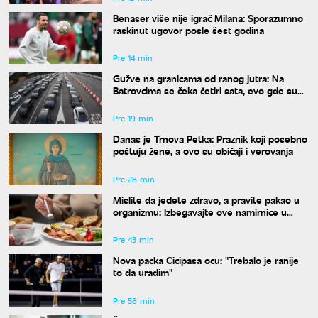
Benaser više nije igrač Milana: Sporazumno
raskinut ugovor posle šest godina
Pre 14 min
Gužve na granicama od ranog jutra: Na
Batrovcima se čeka četiri sata, evo gde su
još kolone
Pre 19 min
Danas je Trnova Petka: Praznik koji posebno
poštuju žene, a ovo su običaji i verovanja
Pre 28 min
Mislite da jedete zdravo, a pravite pakao u
organizmu: Izbegavajte ove namirnice u
širokom luku ako vam je šećer u krvi
nestabilan
Pre 43 min
Nova packa Cicipasa ocu: "Trebalo je ranije
to da uradim"
Pre 58 min