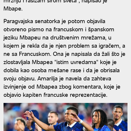
Mbape.
Paragvajska senatorka je potom objavila
otvoreno pismo na francuskom i španskom
jeziku Mbapeu na društvenim mrežama, u
kojem je rekla da je njen problem sa igračem, a
ne sa Francuskom. Ona je napisala da žali što je
zlostavljala Mbapea "istim uvredama" koje je
dobila kao osoba mešane rase i da je obrisala
svoju objavu. Amarilja je navela da zahteva
izvinjenje od Mbapea zbog komentara, koje je
objavio kapiten francuske reprezentacije.