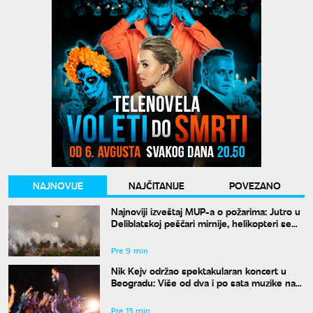
NAJNOVIJE
NAJČITANIJE
POVEZANO
Najnoviji izveštaj MUP-a o požarima: Jutro u
Deliblatskoj peščari mirnije, helikopteri se
sele na Stolove
Pre 9 min
Nik Kejv održao spektakularan koncert u
Beogradu: Više od dva i po sata muzike na
Kalemegdanu
Pre 13 min