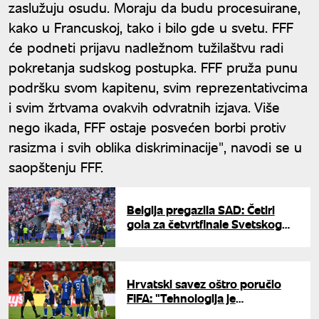
zaslužuju osudu. Moraju da budu procesuirane,
kako u Francuskoj, tako i bilo gde u svetu. FFF
će podneti prijavu nadležnom tužilaštvu radi
pokretanja sudskog postupka. FFF pruža punu
podršku svom kapitenu, svim reprezentativcima
i svim žrtvama ovakvih odvratnih izjava. Više
nego ikada, FFF ostaje posvećen borbi protiv
rasizma i svih oblika diskriminacije", navodi se u
saopštenju FFF.
Belgija pregazila SAD: Četiri
gola za četvrtfinale Svetskog
prvenstva
Hrvatski savez oštro poručio
FIFA: "Tehnologija je
zloupotrebljena"