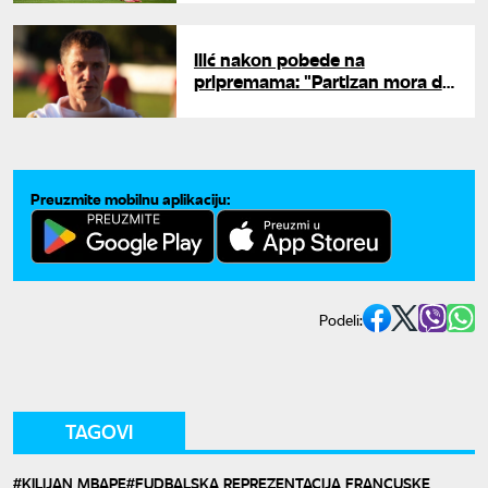
Ilić nakon pobede na
pripremama: "Partizan mora da
igra jednostavno i sa mnogo
intenziteta"
Preuzmite mobilnu aplikaciju:
Podeli:
TAGOVI
KILIJAN MBAPE
FUDBALSKA REPREZENTACIJA FRANCUSKE