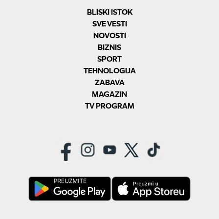
BLISKI ISTOK
SVE VESTI
NOVOSTI
BIZNIS
SPORT
TEHNOLOGIJA
ZABAVA
MAGAZIN
TV PROGRAM