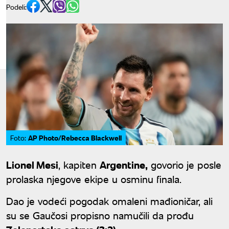
Podeli:
AP Photo/Rebecca Blackwell
Foto:
Lionel Mesi
, kapiten
Argentine,
govorio je posle
prolaska njegove ekipe u osminu finala.
Dao je vodeći pogodak omaleni mađioničar, ali
su se Gaučosi propisno namučili da prođu