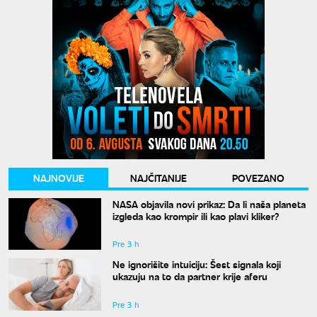
NAJNOVIJE
NAJČITANIJE
POVEZANO
NASA objavila novi prikaz: Da li naša planeta
izgleda kao krompir ili kao plavi kliker?
Pre 3 h
Ne ignorišite intuiciju: Šest signala koji
ukazuju na to da partner krije aferu
Pre 3 h