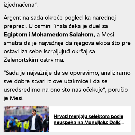
izjednačena“.
Argentina sada okreće pogled ka narednoj
prepreci. U osmini finala čeka je duel sa
Egiptom i Mohamedom Salahom,
a Mesi
smatra da je najvažnije da njegova ekipa što pre
ostavi iza sebe iscrpljujući okršaj sa
Zelenortskim ostrvima.
“Sada je najvažnije da se oporavimo, analiziramo
sve dobre stvari iz ove utakmice i da se
usredsredimo na ono što nas očekuje“, poručio
je Mesi.
Hrvati menjaju selektora posle
neuspeha na Mundijalu: Dalić
odlazi, već poznat naslednik?