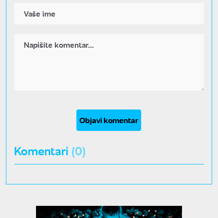
Objavi komentar
Komentari
(0)