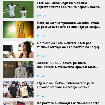
Preti mu kazna: Engleski fudbalski
reprezentativac optužen za napad u noćnom
klubu
Pre 3 h
Kako se meri temperatura vazduha i zašto
je gotovo uvek niža od one koju pokazuju
naši termometri
Pre 3 h
Ne znate da li ste blokirani? Ovih pet
znakova otkivaju da li se nalazite na nečijoj
"crnoj listi"
Pre 4 h
Zaradili 600.000 dolara, pa skoro
bankrotirali: Neverovatna ispovest Meta
Dejmona o paklu kroz koji je prošao
Pre 4 h
Oglasio se i Šelton: "Interesantno je da
Đoković predlaže skraćenje mečeva..."
Pre 4 h
Ko pokreće ekonomiju EU: Nemačka i dalje