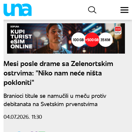
Mesi posle drame sa Zelenortskim
ostrvima: "Niko nam neće ništa
pokloniti"
Branioci titule se namučili u meču protiv
debitanata na Svetskim prvenstvima
04.07.2026. 11:30