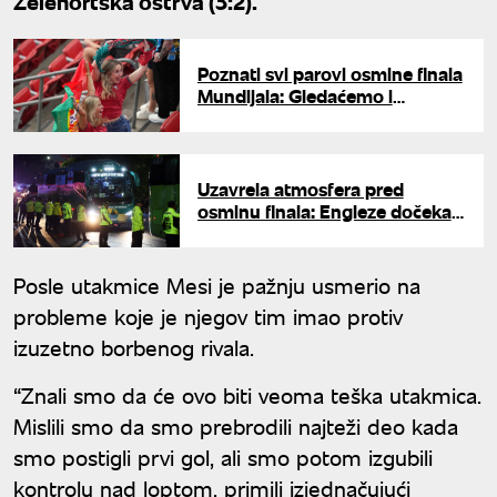
Zelenortska ostrva (3:2).
Poznati svi parovi osmine finala
Mundijala: Gledaćemo i
evropski klasik
Uzavrela atmosfera pred
osminu finala: Engleze dočekali
zvižduci i pojačano
obezbeđenje
Posle utakmice Mesi je pažnju usmerio na
probleme koje je njegov tim imao protiv
izuzetno borbenog rivala.
“Znali smo da će ovo biti veoma teška utakmica.
Mislili smo da smo prebrodili najteži deo kada
smo postigli prvi gol, ali smo potom izgubili
kontrolu nad loptom, primili izjednačujući