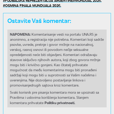
FUDBALSKA REPREZENTACIJA ARGENTINE
MUNDIJAL 2026.
OSMINA FINALA MUNDIJALA 2026.
Ostavite Vaš komentar:
NAPOMENA:
Komentarisanje vesti na portalu UNA.RS je
anonimno, a registracija nije potrebna. Komentari koji sadrže
psovke, uvrede, pretnje i govor mržnje na nacionalnoj,
verskoj, rasnoj osnovi ili povodom nečije seksualne
opredeljenosti neće biti objavljeni. Komentari odražavaju
stavove isključivo njihovih autora, koji zbog govora mržnje
mogu biti i krivično gonjeni. Kao čitatelj prihvatate
mogućnost da među komentarima mogu biti pronađeni
sadržaji koji mogu biti u suprotnosti sa Vašim načelima i
uverenjima. Nije dozvoljeno postavljanje linkova i
promovisanjedrugih sajtova kroz komentare.
Svaki korisnik pre pisanja komentara mora se upoznati sa
Pravilima i uslovima korišćenja komentara. Slanjem
Politiku privatnosti.
komentara prihvatate