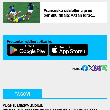
Francuska oslabljena pred
osminu finala: Važan igrač
propušta duel sa Paragvajem
Preuzmite mobilnu aplikaciju:
Podeli:
TAGOVI
LIONEL MESI
MUNDIJAL