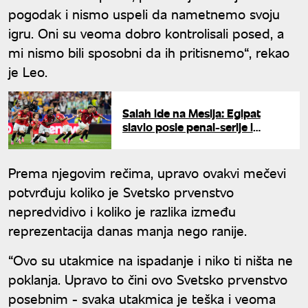
pogodak i nismo uspeli da nametnemo svoju
igru. Oni su veoma dobro kontrolisali posed, a
mi nismo bili sposobni da ih pritisnemo“, rekao
je Leo.
Salah ide na Mesija: Egipat
slavio posle penal-serije i
zakazao duel sa Argentinom
Prema njegovim rečima, upravo ovakvi mečevi
potvrđuju koliko je Svetsko prvenstvo
nepredvidivo i koliko je razlika između
reprezentacija danas manja nego ranije.
“Ovo su utakmice na ispadanje i niko ti ništa ne
poklanja. Upravo to čini ovo Svetsko prvenstvo
posebnim - svaka utakmica je teška i veoma