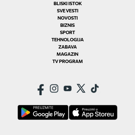
BLISKI ISTOK
SVE VESTI
NOVOSTI
BIZNIS
SPORT
TEHNOLOGIJA
ZABAVA
MAGAZIN
TV PROGRAM