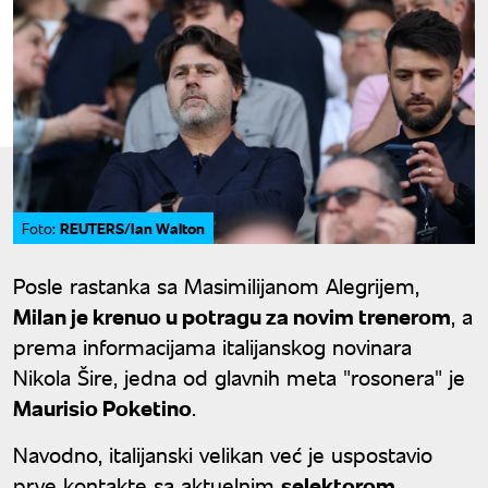
REUTERS/Ian Walton
Foto:
Posle rastanka sa Masimilijanom Alegrijem,
Milan je krenuo u potragu za novim trenerom
, a
prema informacijama italijanskog novinara
Nikola Šire, jedna od glavnih meta "rosonera" je
Maurisio Poketino
.
Navodno, italijanski velikan već je uspostavio
prve kontakte sa aktuelnim
selektorom