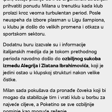
prihvatiti ponudu Milana u trenutku kada klub
prolazi kroz veoma turbulentan period. Posle
neuspeha da izbore plasman u Ligu šampiona,
u klubu je došlo do velikih promena i otkaza u
sportskom sektoru.
Dodatnu buru izazvale su i informacije
italijanskih medija da je tokom prethodnog
perioda navodno došlo do
ozbiljnog sukoba
između Alegrija i Zlatana Ibrahimovića
, koji je
jedini ostao u klupskoj strukturi nakon velike
čistke.
Milan sada pokušava da pronađe čoveka koji bi
mogao da stabilizuje tim i vrati klub u borbu za
najveće ciljeve, a Poketino se sve ozbiljnije
pominje kao moguće rešenje.