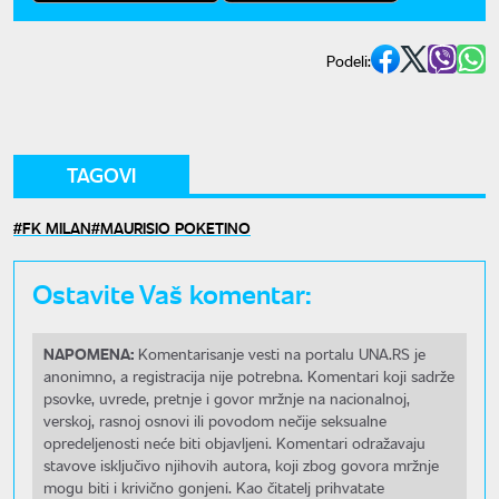
Podeli:
TAGOVI
FK MILAN
MAURISIO POKETINO
Ostavite Vaš komentar:
NAPOMENA:
Komentarisanje vesti na portalu UNA.RS je
anonimno, a registracija nije potrebna. Komentari koji sadrže
psovke, uvrede, pretnje i govor mržnje na nacionalnoj,
verskoj, rasnoj osnovi ili povodom nečije seksualne
opredeljenosti neće biti objavljeni. Komentari odražavaju
stavove isključivo njihovih autora, koji zbog govora mržnje
mogu biti i krivično gonjeni. Kao čitatelj prihvatate