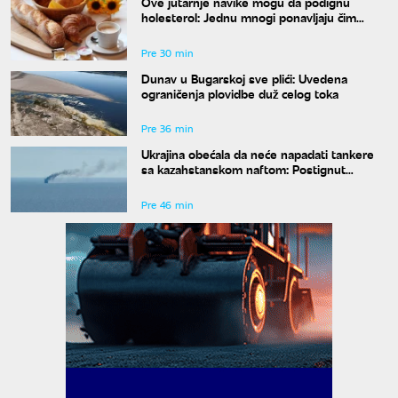
Ove jutarnje navike mogu da podignu
holesterol: Jednu mnogi ponavljaju čim
ustanu
Pre 30 min
Dunav u Bugarskoj sve plići: Uvedena
ograničenja plovidbe duž celog toka
Pre 36 min
Ukrajina obećala da neće napadati tankere
sa kazahstanskom naftom: Postignut
dogovor uz posredovanje SAD
Pre 46 min