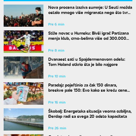
Nova procena izaziva sumnje: U Seuti možda
ostalo mnogo više migranata nego što tvrdi
Madrid
Pre 6 min
Stiže novac u Humsku: Bivši igrač Partizana
menja klub, crno-belima više od 300.000
evra
Pre 8 min
Dvanaest sati u Spajdermenovom odelu:
Tom Holand otkrio šta je bilo najgore
Pre 10 min
Paradajz pojeftinio za čak 150 dinara,
breskve pale 150: Evo kako se kreću cene
na pijacama
Pre 16 min
Škobalj: Energetska situacija veoma ozbiljna,
Đerdap radi sa svega 20 odsto kapaciteta
Pre 26 min