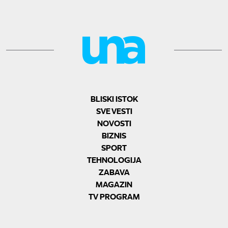
BLISKI ISTOK
SVE VESTI
NOVOSTI
BIZNIS
SPORT
TEHNOLOGIJA
ZABAVA
MAGAZIN
TV PROGRAM