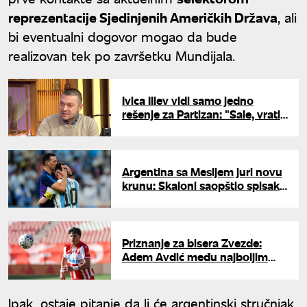
reprezentacije Sjedinjenih Američkih Država
, ali
bi eventualni dogovor mogao da bude
realizovan tek po završetku Mundijala.
Ivica Iliev vidi samo jedno
rešenje za Partizan: "Sale, vrati
se, molim te"
Argentina sa Mesijem juri novu
krunu: Skaloni saopštio spisak
za Mundijal
Priznanje za bisera Zvezde:
Adem Avdić među najboljim
mladim bekovima sveta
Ipak, ostaje pitanje da li će argentinski stručnjak