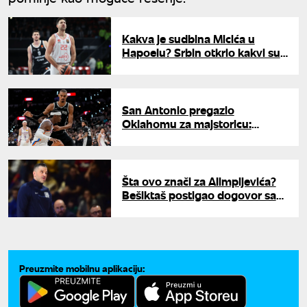
Kakva je sudbina Micića u
Hapoelu? Srbin otkrio kakvi su
mu planovi
San Antonio pregazio
Oklahomu za majstoricu:
Vembanjama dominirao, Topić
dobio minute
Šta ovo znači za Alimpijevića?
Bešiktaš postigao dogovor sa
Evrokupom
Preuzmite mobilnu aplikaciju: