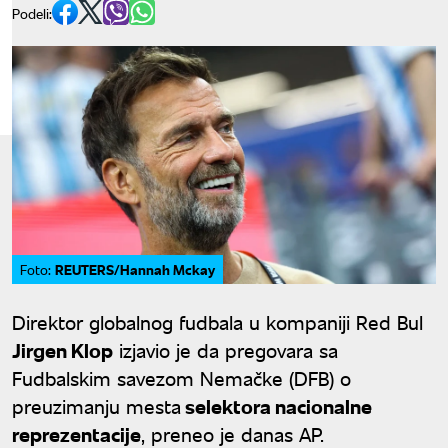
Podeli:
REUTERS/Hannah Mckay
Foto:
Direktor globalnog fudbala u kompaniji Red Bul
Jirgen Klop
izjavio je da pregovara sa
Fudbalskim savezom Nemačke (DFB) o
preuzimanju mesta
selektora nacionalne
reprezentacije
, preneo je danas AP.