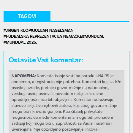
TAGOVI
JIRGEN KLOP
JULIJAN NAGELSMAN
FUDBALSKA REPREZENTACIJA NEMAČKE
MUNDIJAL
MUNDIJAL 2026.
Ostavite Vaš komentar:
NAPOMENA:
Komentarisanje vesti na portalu UNA.RS je
anonimno, a registracija nije potrebna. Komentari koji sadrže
psovke, uvrede, pretnje i govor mržnje na nacionalnoj,
verskoj, rasnoj osnovi ili povodom nečije seksualne
opredeljenosti neće biti objavljeni. Komentari odražavaju
stavove isključivo njihovih autora, koji zbog govora mržnje
mogu biti i krivično gonjeni. Kao čitatelj prihvatate
mogućnost da među komentarima mogu biti pronađeni
sadržaji koji mogu biti u suprotnosti sa Vašim načelima i
uverenjima. Nije dozvoljeno postavljanje linkova i