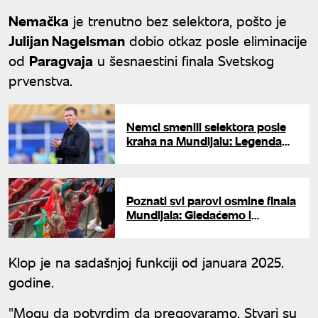
Nemačka
je trenutno bez selektora, pošto je
Julijan Nagelsman
dobio otkaz posle eliminacije
od
Paragvaja
u šesnaestini finala Svetskog
prvenstva.
Nemci smenili selektora posle
kraha na Mundijalu: Legenda
menja Nagelsmana?
Poznati svi parovi osmine finala
Mundijala: Gledaćemo i
evropski klasik
Klop je na sadašnjoj funkciji od januara 2025.
godine.
"Mogu da potvrdim da pregovaramo. Stvari su