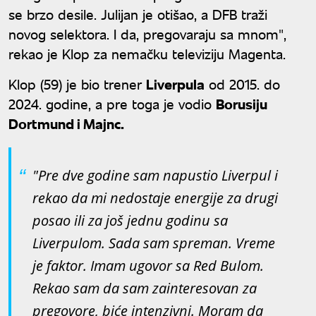
se brzo desile. Julijan je otišao, a DFB traži
novog selektora. I da, pregovaraju sa mnom",
rekao je Klop za nemačku televiziju Magenta.
Klop (59) je bio trener
Liverpula
od 2015. do
2024. godine, a pre toga je vodio
Borusiju
Dortmund i Majnc.
"Pre dve godine sam napustio Liverpul i
rekao da mi nedostaje energije za drugi
posao ili za još jednu godinu sa
Liverpulom. Sada sam spreman. Vreme
je faktor. Imam ugovor sa Red Bulom.
Rekao sam da sam zainteresovan za
pregovore, biće intenzivni. Moram da