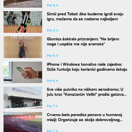
Pre 6 h
Simić pred Tobol: Ako budemo igrali svoju
igru, možemo da se nadamo najboljem
Pre 6 h
Glumica šokirala priznanjem: "Ne brijem
noge i uopšte me nije sramota"
Pre 6 h
iPhone i Windows konačno rade zajedno:
Stiže funkcija koju korisnici godinama čekaju
Pre 6 h
Sve više putnika na niškom aerodromu: U
julu kroz "Konstantin Veliki" prošlo gotovo
50.000 ljudi
Pre 7 h
Crveno-bela porodica ponovo u humanoj
misiji: Organizuje se akcija dobrovoljnog
davanja krvi
Pre 7 h