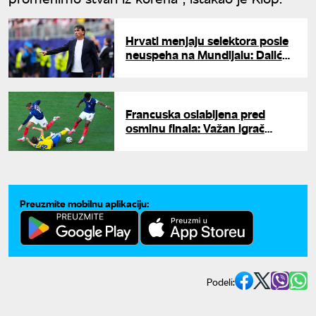
Hrvati menjaju selektora posle
neuspeha na Mundijalu: Dalić
odlazi, već poznat naslednik?
Francuska oslabljena pred
osminu finala: Važan igrač
propušta duel sa Paragvajem
Preuzmite mobilnu aplikaciju:
Podeli: