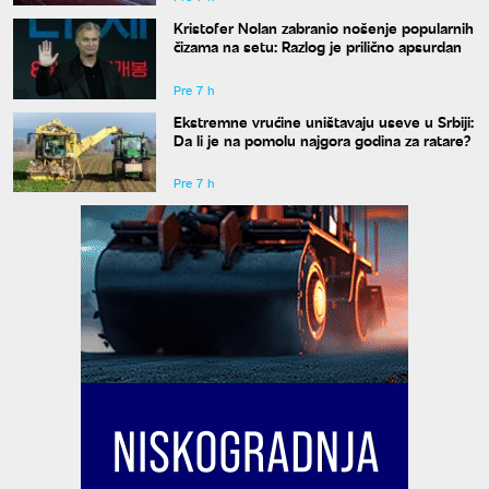
Kristofer Nolan zabranio nošenje popularnih
čizama na setu: Razlog je prilično apsurdan
Pre 7 h
Ekstremne vrućine uništavaju useve u Srbiji:
Da li je na pomolu najgora godina za ratare?
Pre 7 h