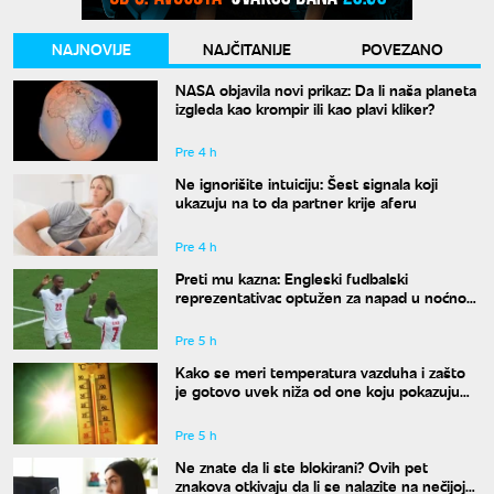
NAJNOVIJE
NAJČITANIJE
POVEZANO
NASA objavila novi prikaz: Da li naša planeta
izgleda kao krompir ili kao plavi kliker?
Pre 4 h
Ne ignorišite intuiciju: Šest signala koji
ukazuju na to da partner krije aferu
Pre 4 h
Preti mu kazna: Engleski fudbalski
reprezentativac optužen za napad u noćnom
klubu
Pre 5 h
Kako se meri temperatura vazduha i zašto
je gotovo uvek niža od one koju pokazuju
naši termometri
Pre 5 h
Ne znate da li ste blokirani? Ovih pet
znakova otkivaju da li se nalazite na nečijoj