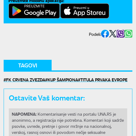
Preuzmite mobilnu aplikaciju:
Podeli:
TAGOVI
FK CRVENA ZVEZDA
KUP ŠAMPIONA
TITULA PRVAKA EVROPE
Ostavite Vaš komentar:
NAPOMENA:
Komentarisanje vesti na portalu UNA.RS je
anonimno, a registracija nije potrebna. Komentari koji sadrže
psovke, uvrede, pretnje i govor mržnje na nacionalnoj,
verskoj, rasnoj osnovi ili povodom nečije seksualne