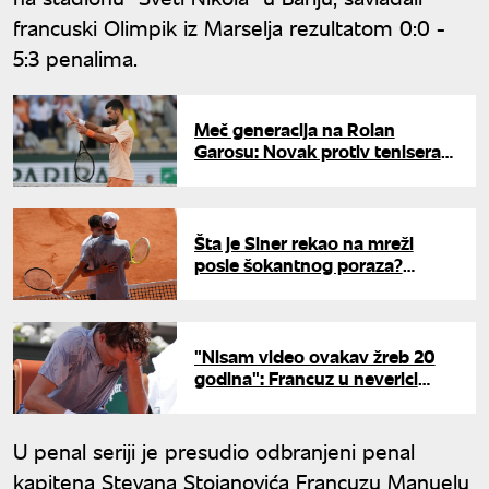
francuski Olimpik iz Marselja rezultatom 0:0 -
5:3 penalima.
Meč generacija na Rolan
Garosu: Novak protiv tenisera
rođenog posle njegove prve
ATP titule
Šta je Siner rekao na mreži
posle šokantnog poraza?
Argentinac sve objasnio
"Nisam video ovakav žreb 20
godina": Francuz u neverici
nakon eliminacije Sinera na
Rolan Garosu
U penal seriji je presudio odbranjeni penal
kapitena Stevana Stojanovića Francuzu Manuelu