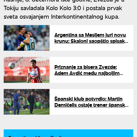
Tokiju savladala Kolo Kolo 3:0 i postala prvak
sveta osvajanjem Interkontinentalnog kupa.
Argentina sa Mesijem juri novu
krunu: Skaloni saopštio spisak
za Mundijal
Priznanje za bisera Zvezde:
Adem Avdić među najboljim
mladim bekovima sveta
Španski klub potvrdio: Martin
Demičelis ostaje trener španske
Majorke