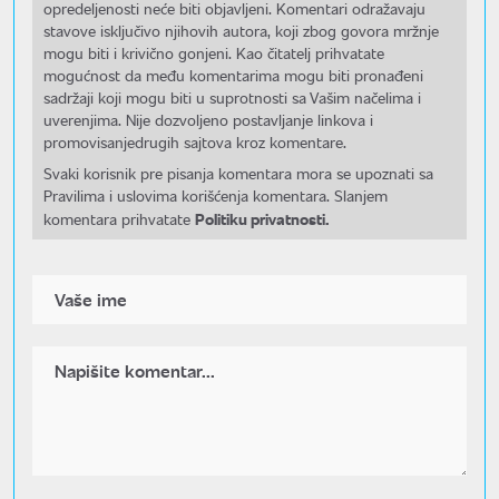
opredeljenosti neće biti objavljeni. Komentari odražavaju
stavove isključivo njihovih autora, koji zbog govora mržnje
mogu biti i krivično gonjeni. Kao čitatelj prihvatate
mogućnost da među komentarima mogu biti pronađeni
sadržaji koji mogu biti u suprotnosti sa Vašim načelima i
uverenjima. Nije dozvoljeno postavljanje linkova i
promovisanjedrugih sajtova kroz komentare.
Svaki korisnik pre pisanja komentara mora se upoznati sa
Pravilima i uslovima korišćenja komentara. Slanjem
Politiku privatnosti.
komentara prihvatate