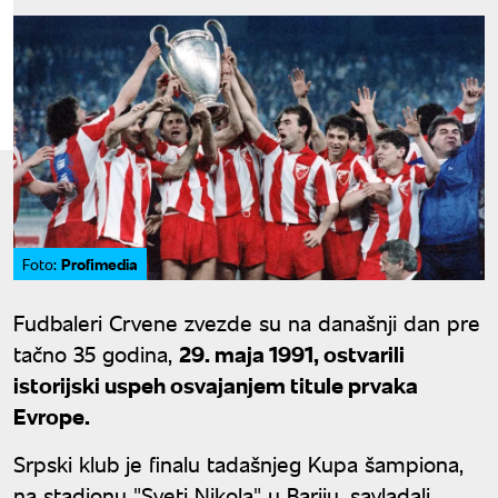
Profimedia
Foto:
Fudbaleri Crvene zvezde su na današnji dan pre
tačno 35 godina,
29. maja 1991, ostvarili
istorijski uspeh osvajanjem titule prvaka
Evrope.
Srpski klub je finalu tadašnjeg Kupa šampiona,
na stadionu "Sveti Nikola" u Bariju, savladali