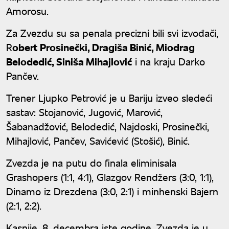
Amorosu.
Za Zvezdu su sa penala precizni bili svi izvođači,
R
obert Prosinečki, Dragiša Binić, Miodrag
Belodedić, Siniša Mihajlović
i na kraju Darko
Pančev.
Trener Ljupko Petrović je u Bariju izveo sledeći
sastav: Stojanović, Jugović, Marović,
Šabanadžović, Belodedić, Najdoski, Prosinečki,
Mihajlović, Pančev, Savićević (Stošić), Binić.
Zvezda je na putu do finala eliminisala
Grashopers (1:1, 4:1), Glazgov Rendžers (3:0, 1:1),
Dinamo iz Drezdena (3:0, 2:1) i minhenski Bajern
(2:1, 2:2).
Kasnije, 8. decembra iste godine, Zvezda je u