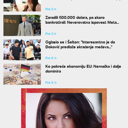
"crnoj listi"
Pre 5 h
Zaradili 600.000 dolara, pa skoro
bankrotirali: Neverovatna ispovest Meta
Dejmona o paklu kroz koji je prošao
Pre 5 h
Oglasio se i Šelton: "Interesantno je da
Đoković predlaže skraćenje mečeva..."
Pre 6 h
Ko pokreće ekonomiju EU: Nemačka i dalje
dominira
Pre 6 h