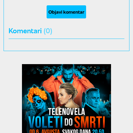
Objavi komentar
Komentari
(0)