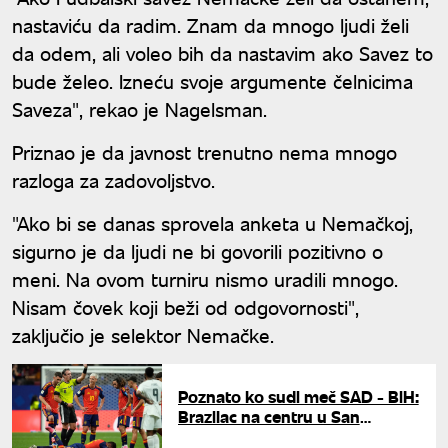
nastaviću da radim. Znam da mnogo ljudi želi
da odem, ali voleo bih da nastavim ako Savez to
bude želeo. Izneću svoje argumente čelnicima
Saveza", rekao je Nagelsman.
Priznao je da javnost trenutno nema mnogo
razloga za zadovoljstvo.
"Ako bi se danas sprovela anketa u Nemačkoj,
sigurno je da ljudi ne bi govorili pozitivno o
meni. Na ovom turniru nismo uradili mnogo.
Nisam čovek koji beži od odgovornosti",
zaključio je selektor Nemačke.
Poznato ko sudi meč SAD - BiH:
Brazilac na centru u San
Francisku