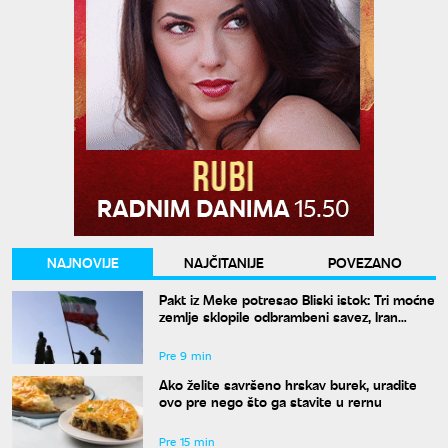
NAJNOVIJE
NAJČITANIJE
POVEZANO
Pakt iz Meke potresao Bliski istok: Tri moćne
zemlje sklopile odbrambeni savez, Iran
poziva na jedinstvo
Pre 9 min
Ako želite savršeno hrskav burek, uradite
ovo pre nego što ga stavite u rernu
Pre 15 min