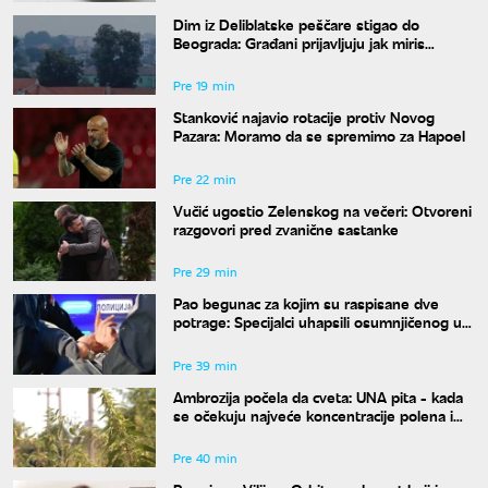
Dim iz Deliblatske peščare stigao do
Beograda: Građani prijavljuju jak miris
paljevine
Pre 19 min
Stanković najavio rotacije protiv Novog
Pazara: Moramo da se spremimo za Hapoel
Pre 22 min
Vučić ugostio Zelenskog na večeri: Otvoreni
razgovori pred zvanične sastanke
Pre 29 min
Pao begunac za kojim su raspisane dve
potrage: Specijalci uhapsili osumnjičenog u
Beogradu, određen mu pritvor
Pre 39 min
Ambrozija počela da cveta: UNA pita - kada
se očekuju najveće koncentracije polena i
kako da se zaštitimo?
Pre 40 min