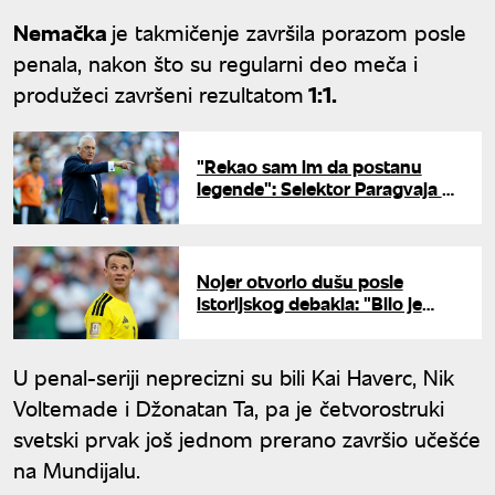
Nemačka
je takmičenje završila porazom posle
penala, nakon što su regularni deo meča i
produžeci završeni rezultatom
1:1.
"Rekao sam im da postanu
legende": Selektor Paragvaja o
istorijskoj pobedi nad
Nemačkom
Nojer otvorio dušu posle
istorijskog debakla: "Bilo je
veoma tiho, svi smo slomljeni"
U penal-seriji neprecizni su bili Kai Haverc, Nik
Voltemade i Džonatan Ta, pa je četvorostruki
svetski prvak još jednom prerano završio učešće
na Mundijalu.