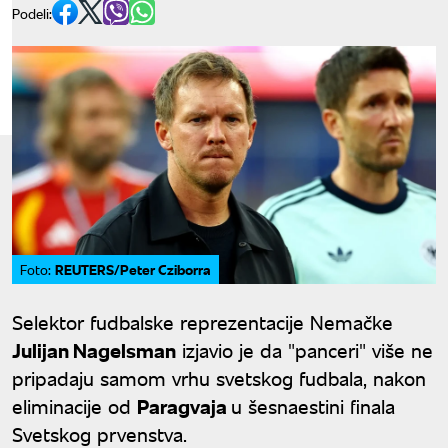
Podeli:
REUTERS/Peter Cziborra
Foto:
Selektor fudbalske reprezentacije Nemačke
Julijan Nagelsman
izjavio je da "panceri" više ne
pripadaju samom vrhu svetskog fudbala, nakon
eliminacije od
Paragvaja
u šesnaestini finala
Svetskog prvenstva.