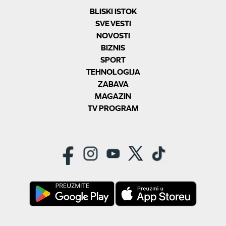
BLISKI ISTOK
SVE VESTI
NOVOSTI
BIZNIS
SPORT
TEHNOLOGIJA
ZABAVA
MAGAZIN
TV PROGRAM