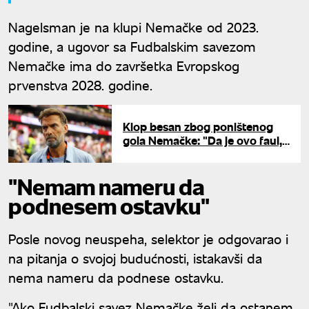
Nagelsman je na klupi Nemačke od 2023.
godine, a ugovor sa Fudbalskim savezom
Nemačke ima do završetka Evropskog
prvenstva 2028. godine.
Klop besan zbog poništenog
gola Nemačke: "Da je ovo faul,
Arsenal nikada ne bi bio
šampion Engleske"
"Nemam nameru da
podnesem ostavku"
Posle novog neuspeha, selektor je odgovarao i
na pitanja o svojoj budućnosti, istakavši da
nema nameru da podnese ostavku.
"Ako Fudbalski savez Nemačke želi da ostanem,