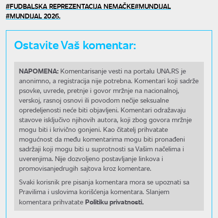
FUDBALSKA REPREZENTACIJA NEMAČKE
MUNDIJAL
MUNDIJAL 2026.
Ostavite Vaš komentar:
NAPOMENA:
Komentarisanje vesti na portalu UNA.RS je
anonimno, a registracija nije potrebna. Komentari koji sadrže
psovke, uvrede, pretnje i govor mržnje na nacionalnoj,
verskoj, rasnoj osnovi ili povodom nečije seksualne
opredeljenosti neće biti objavljeni. Komentari odražavaju
stavove isključivo njihovih autora, koji zbog govora mržnje
mogu biti i krivično gonjeni. Kao čitatelj prihvatate
mogućnost da među komentarima mogu biti pronađeni
sadržaji koji mogu biti u suprotnosti sa Vašim načelima i
uverenjima. Nije dozvoljeno postavljanje linkova i
promovisanjedrugih sajtova kroz komentare.
Svaki korisnik pre pisanja komentara mora se upoznati sa
Pravilima i uslovima korišćenja komentara. Slanjem
Politiku privatnosti.
komentara prihvatate