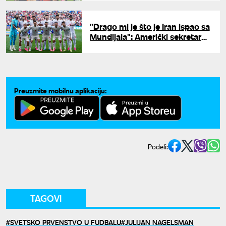
"Drago mi je što je Iran ispao sa
Mundijala": Američki sekretar
Malin ne krije zadovoljstvo
Preuzmite mobilnu aplikaciju:
Podeli:
TAGOVI
SVETSKO PRVENSTVO U FUDBALU
JULIJAN NAGELSMAN