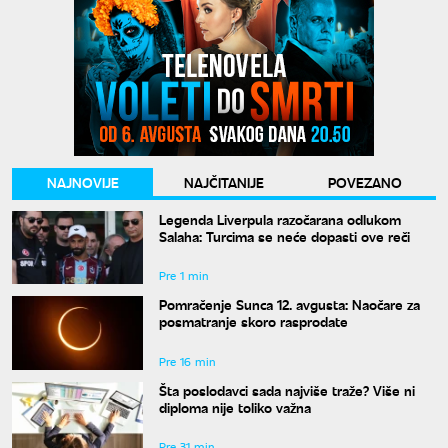
NAJNOVIJE
NAJČITANIJE
POVEZANO
Legenda Liverpula razočarana odlukom
Salaha: Turcima se neće dopasti ove reči
Pre 1 min
Pomračenje Sunca 12. avgusta: Naočare za
posmatranje skoro rasprodate
Pre 16 min
Šta poslodavci sada najviše traže? Više ni
diploma nije toliko važna
Pre 31 min