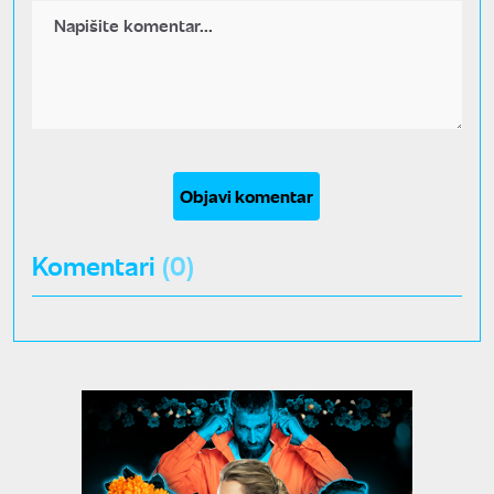
Objavi komentar
Komentari
(0)