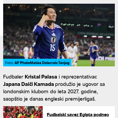
AP PhotoMatias Delacroix Tanjug
Foto:
Fudbaler
Kristal Palasa
i reprezentativac
Japana Daiči Kamada
produžio je ugovor sa
londonskim klubom do leta 2027. godine,
saopštio je danas engleski premijerligaš.
Fudbalski savez Egipta podneo