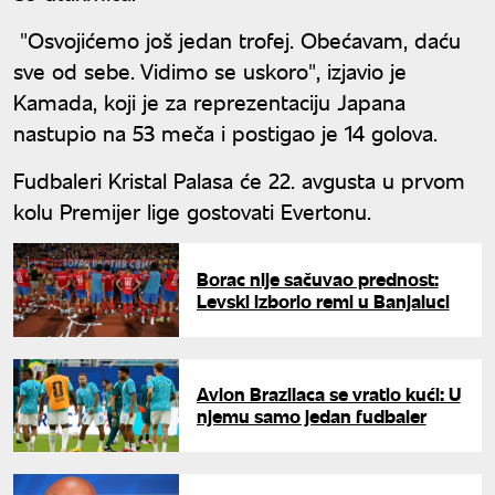
"Osvojićemo još jedan trofej. Obećavam, daću
sve od sebe. Vidimo se uskoro", izjavio je
Kamada, koji je za reprezentaciju Japana
nastupio na 53 meča i postigao je 14 golova.
Fudbaleri Kristal Palasa će 22. avgusta u prvom
kolu Premijer lige gostovati Evertonu.
Borac nije sačuvao prednost:
Levski izborio remi u Banjaluci
Avion Brazilaca se vratio kući: U
njemu samo jedan fudbaler