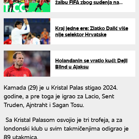
žalbu FIFA zbog suđenja na
meču protiv Argentine
Kraj jedne ere: Zlatko Dalić više
nije selektor Hrvatske
Holanđanin se vratio kući: Dejli
Blind u Ajaksu
Kamada (29) je u Kristal Palas stigao 2024.
godine, a pre toga je igrao za Lacio, Sent
Truden, Ajntraht i Sagan Tosu.
Sa Kristal Palasom osvojio je tri trofeja, a za
londonski klub u svim takmičenjima odigrao je
89 utakmica.