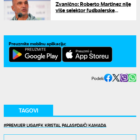
Zvanično: Roberto Martinez nije
više selektor fudbalerske
reprezentacije Portugala
Preuzmite mobilnu aplikaciju:
Podeli:
TAGOVI
PREMIJER LIGA
FK KRISTAL PALAS
DAIČI KAMADA