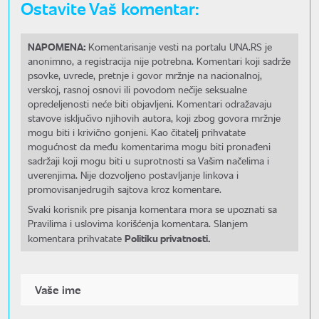
Ostavite Vaš komentar:
NAPOMENA:
Komentarisanje vesti na portalu UNA.RS je
anonimno, a registracija nije potrebna. Komentari koji sadrže
psovke, uvrede, pretnje i govor mržnje na nacionalnoj,
verskoj, rasnoj osnovi ili povodom nečije seksualne
opredeljenosti neće biti objavljeni. Komentari odražavaju
stavove isključivo njihovih autora, koji zbog govora mržnje
mogu biti i krivično gonjeni. Kao čitatelj prihvatate
mogućnost da među komentarima mogu biti pronađeni
sadržaji koji mogu biti u suprotnosti sa Vašim načelima i
uverenjima. Nije dozvoljeno postavljanje linkova i
promovisanjedrugih sajtova kroz komentare.
Svaki korisnik pre pisanja komentara mora se upoznati sa
Pravilima i uslovima korišćenja komentara. Slanjem
Politiku privatnosti.
komentara prihvatate