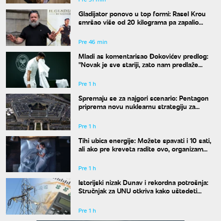
Gladijator ponovo u top formi: Rasel Krou
smršao više od 20 kilograma pa zapalio
društvene mreže novim izgledom
Pre 46 min
Mladi as komentarisao Đokovićev predlog:
"Novak je sve stariji, zato nam predlaže
kraće mečeve"
Pre 1 h
Spremaju se za najgori scenario: Pentagon
priprema novu nuklearnu strategiju za
eventualni sukob sa Rusijom i Kinom
Pre 1 h
Tihi ubica energije: Možete spavati i 10 sati,
ali ako pre kreveta radite ovo, organizam
vam se neće oporaviti
Pre 1 h
Istorijski nizak Dunav i rekordna potrošnja:
Stručnjak za UNU otkriva kako uštedeti
struju
Pre 1 h