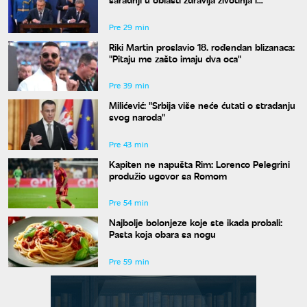
bezbednosti hrane
Pre 29 min
Riki Martin proslavio 18. rođendan blizanaca:
"Pitaju me zašto imaju dva oca"
Pre 39 min
Milićević: "Srbija više neće ćutati o stradanju
svog naroda"
Pre 43 min
Kapiten ne napušta Rim: Lorenco Pelegrini
produžio ugovor sa Romom
Pre 54 min
Najbolje bolonjeze koje ste ikada probali:
Pasta koja obara sa nogu
Pre 59 min