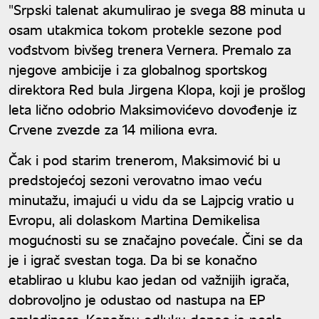
"Srpski talenat akumulirao je svega 88 minuta u
osam utakmica tokom protekle sezone pod
vođstvom bivšeg trenera Vernera. Premalo za
njegove ambicije i za globalnog sportskog
direktora Red bula Jirgena Klopa, koji je prošlog
leta lično odobrio Maksimovićevo dovođenje iz
Crvene zvezde za 14 miliona evra.
Čak i pod starim trenerom, Maksimović bi u
predstojećoj sezoni verovatno imao veću
minutažu, imajući u vidu da se Lajpcig vratio u
Evropu, ali dolaskom Martina Demikelisa
mogućnosti su se značajno povećale. Čini se da
je i igrač svestan toga. Da bi se konačno
etablirao u klubu kao jedan od važnijih igrača,
dobrovoljno je odustao od nastupa na EP
omladinaca. Konačnu odluku doneo je posle