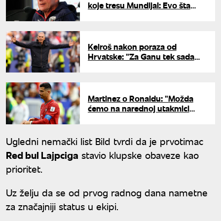
koje tresu Mundijal: Evo šta
kaže o remiju Austrije i Alžira
Keiroš nakon poraza od
Hrvatske: "Za Ganu tek sada
počinje Svetsko prvenstvo"
Martinez o Ronaldu: "Možda
ćemo na narednoj utakmici
napraviti izmenu"
Ugledni nemački list Bild tvrdi da je prvotimac
Red bul Lajpciga
stavio klupske obaveze kao
prioritet.
Uz želju da se od prvog radnog dana nametne
za značajniji status u ekipi.