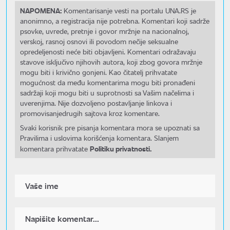
NAPOMENA:
Komentarisanje vesti na portalu UNA.RS je
anonimno, a registracija nije potrebna. Komentari koji sadrže
psovke, uvrede, pretnje i govor mržnje na nacionalnoj,
verskoj, rasnoj osnovi ili povodom nečije seksualne
opredeljenosti neće biti objavljeni. Komentari odražavaju
stavove isključivo njihovih autora, koji zbog govora mržnje
mogu biti i krivično gonjeni. Kao čitatelj prihvatate
mogućnost da među komentarima mogu biti pronađeni
sadržaji koji mogu biti u suprotnosti sa Vašim načelima i
uverenjima. Nije dozvoljeno postavljanje linkova i
promovisanjedrugih sajtova kroz komentare.
Svaki korisnik pre pisanja komentara mora se upoznati sa
Pravilima i uslovima korišćenja komentara. Slanjem
Politiku privatnosti.
komentara prihvatate