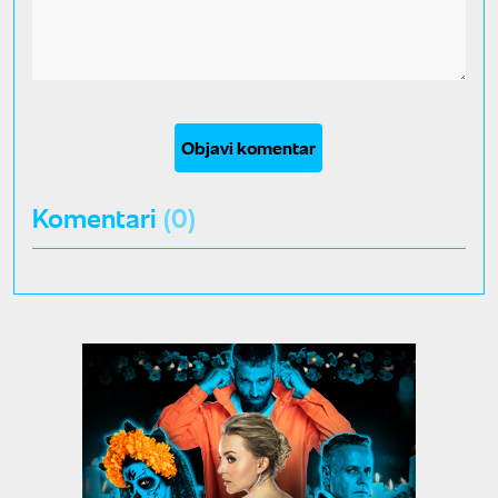
Objavi komentar
Komentari
(0)