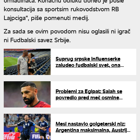
konsultacija sa sportsim rukovodstvom RB
Lajpciga“, piše pomenuti medij.
Za sada se ovim povodom nisu oglasili ni igrač
ni Fudbalski savez Srbije.
Suprug srpske influenserke
zaludeo fudbalski svet, ona
poručila: "I dalje plačem od
sreće"
Problemi za Egipat: Salah se
povredio pred meč osmine
finala Mundijala
Mesi nastavio golgeterski niz:
Argentina maksimalna, Austrija
i Alžir prošli dalje