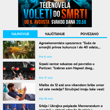
NAJNOVIJE
NAJČITANIJE
POVEZANO
Agroekonomista upozorava: "Suša će
smanjiti prinos kukuruza i do 40 odsto,
Vojvodina najviše pogođena"
Pre 6 min
Srpski centar odustao od povratka u
Partizan: "Izabrao sam Hapoel zbog
Obradovića"
Pre 17 min
Mislite da 12 sati sna vikendom briše umor
od cele nedelje? Stručnjaci imaju loše vesti
Pre 19 min
Srbija i Ukrajina potpisale Memorandum o
saradnji u oblasti zdravlja životinja i