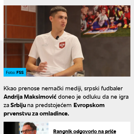
FSS
Foto:
Kkao prenose nemački mediji, srpski fudbaler
Andrija Maksimović
doneo je odluku da ne igra
za
Srbiju
na predstojećem
Evropskom
prvenstvu za omladince.
Rangnik odgovorio na priče