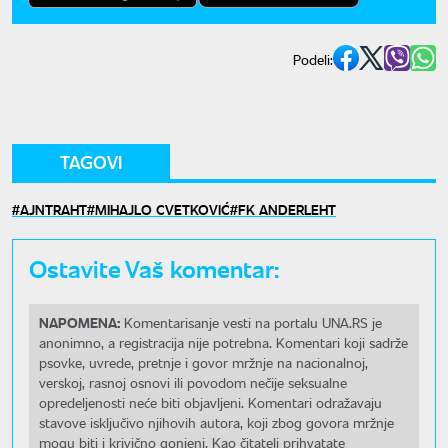
Podeli:
TAGOVI
AJNTRAHT
MIHAJLO CVETKOVIĆ
FK ANDERLEHT
Ostavite Vaš komentar:
NAPOMENA:
Komentarisanje vesti na portalu UNA.RS je
anonimno, a registracija nije potrebna. Komentari koji sadrže
psovke, uvrede, pretnje i govor mržnje na nacionalnoj,
verskoj, rasnoj osnovi ili povodom nečije seksualne
opredeljenosti neće biti objavljeni. Komentari odražavaju
stavove isključivo njihovih autora, koji zbog govora mržnje
mogu biti i krivično gonjeni. Kao čitatelj prihvatate