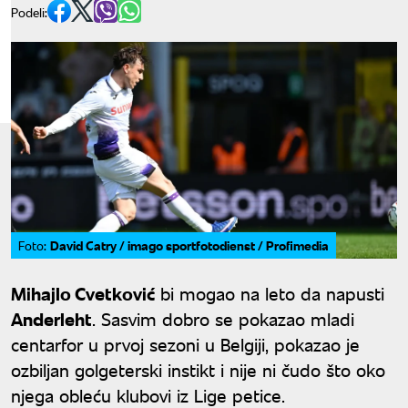
Podeli:
David Catry / imago sportfotodienst / Profimedia
Foto:
Mihajlo Cvetković
bi mogao na leto da napusti
Anderleht
. Sasvim dobro se pokazao mladi
centarfor u prvoj sezoni u Belgiji, pokazao je
ozbiljan golgeterski instikt i nije ni čudo što oko
njega obleću klubovi iz Lige petice.