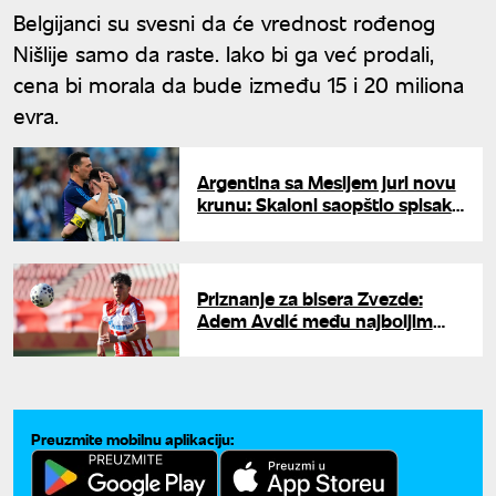
Belgijanci su svesni da će vrednost rođenog
Nišlije samo da raste. Iako bi ga već prodali,
cena bi morala da bude između 15 i 20 miliona
evra.
Argentina sa Mesijem juri novu
krunu: Skaloni saopštio spisak
za Mundijal
Priznanje za bisera Zvezde:
Adem Avdić među najboljim
mladim bekovima sveta
Preuzmite mobilnu aplikaciju: