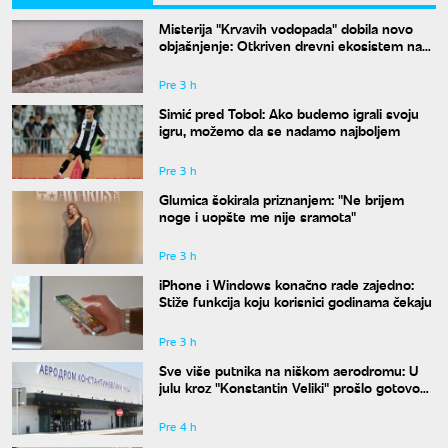
Misterija "Krvavih vodopada" dobila novo
objašnjenje: Otkriven drevni ekosistem na
Antarktiku
Pre 3 h
Simić pred Tobol: Ako budemo igrali svoju
igru, možemo da se nadamo najboljem
Pre 3 h
Glumica šokirala priznanjem: "Ne brijem
noge i uopšte me nije sramota"
Pre 3 h
iPhone i Windows konačno rade zajedno:
Stiže funkcija koju korisnici godinama čekaju
Pre 3 h
Sve više putnika na niškom aerodromu: U
julu kroz "Konstantin Veliki" prošlo gotovo
50.000 ljudi
Pre 4 h