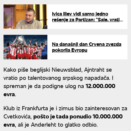
Ivica Iliev vidi samo jedno
rešenje za Partizan: "Sale, vrati
se, molim te"
Na današnji dan Crvena zvezda
pokorila Evropu
Kako piše beglijski Nieuwsblad, Ajntraht se
vratio po talentovanog srpskog napadača. I
spreman je da podigne ulog na
12.000.000
evra
.
Klub iz Frankfurta je i zimus bio zainteresovan za
Cvetkovića,
pošto je tada ponudio 10.000.000
evra
, ali je Anderleht to glatko odbio.