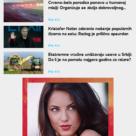
Crveno-bela porodica ponovo u humanoj
misiji: Organizuje se akcija dobrovoljnog
davanja krvi
Pre 4 h
Kristofer Nolan zabranio nošenje popularnih
čizama na setu: Razlog je prilično apsurdan
Pre 4 h
Ekstremne vrućine uništavaju useve u Srbiji:
Da li je na pomolu najgora godina za ratare?
Pre 4 h