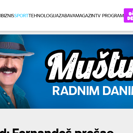
I
BIZNIS
SPORT
TEHNOLOGIJA
ZABAVA
MAGAZIN
TV PROGRAM
rd: Fernandeš prešao