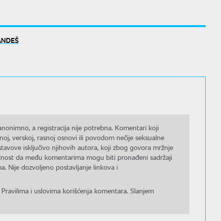
ANDEŠ
nonimno, a registracija nije potrebna. Komentari koji
noj, verskoj, rasnoj osnovi ili povodom nečije seksualne
stavove isključivo njihovih autora, koji zbog govora mržnje
gućnost da među komentarima mogu biti pronađeni sadržaji
a. Nije dozvoljeno postavljanje linkova i
 Pravilima i uslovima korišćenja komentara. Slanjem