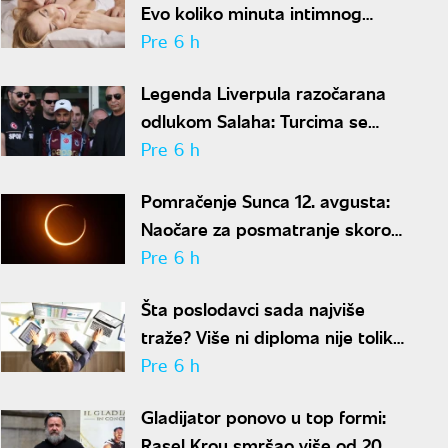
Evo koliko minuta intimnog
odnosa je ženi potrebno da bi
Pre 6 h
bila potpuno zadovoljna
Legenda Liverpula razočarana
odlukom Salaha: Turcima se
neće dopasti ove reči
Pre 6 h
Pomračenje Sunca 12. avgusta:
Naočare za posmatranje skoro
rasprodate
Pre 6 h
Šta poslodavci sada najviše
traže? Više ni diploma nije toliko
važna
Pre 6 h
Gladijator ponovo u top formi:
Rasel Krou smršao više od 20