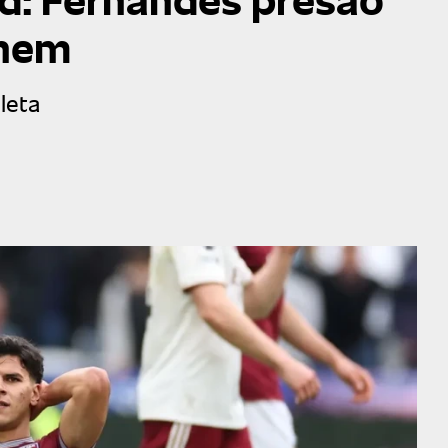
nhem
leta