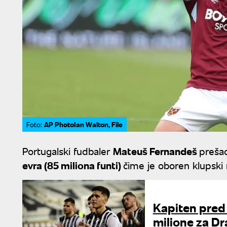
AP PhotoIan Walton, File
Foto:
Portugalski fudbaler
Mateuš Fernandeš
prešao
evra (85 miliona funti)
čime je oboren klupski 
Kapiten pred
milione za Dr