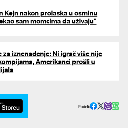
en Kejn nakon prolaska u osminu
Rekao sam momcima da uživaju"
 za iznenađenje: Ni igrač više nije
kompijama, Amerikanci prošli u
jala
Podeli: