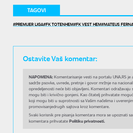
TAGOVI
PREMIJER LIGA
FK TOTENHEM
FK VEST HEM
MATEUS FERN
Ostavite Vaš komentar:
NAPOMENA:
Komentarisanje vesti na portalu UNA.RS je a
sadrže psovke, uvrede, pretnje i govor mržnje na nacional
opredeljenosti neće biti objavljeni. Komentari odražavaju 
mogu biti i krivično gonjeni. Kao čitatelj prihvatate mo
koji mogu biti u suprotnosti sa Vašim načelima i uverenjim
promovisanjedrugih sajtova kroz komentare.
Svaki korisnik pre pisanja komentara mora se upoznati sa
Politiku privatnosti.
komentara prihvatate