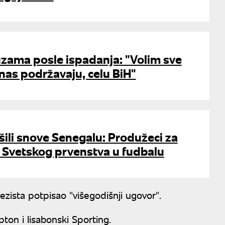
uzama posle ispadanja: "Volim sve
 nas podržavaju, celu BiH"
ušili snove Senegalu: Produžeci za
a Svetskog prvenstva u fudbalu
ezista potpisao "višegodišnji ugovor".
on i lisabonski Sporting.