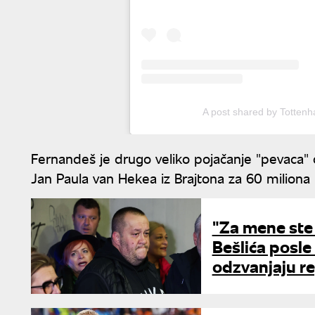
A post shared by Tottenh
Fernandeš je drugo veliko pojačanje "pevaca" 
Jan Paula van Hekea iz Brajtona za 60 miliona f
"Za mene ste 
Bešlića posle
odzvanjaju r