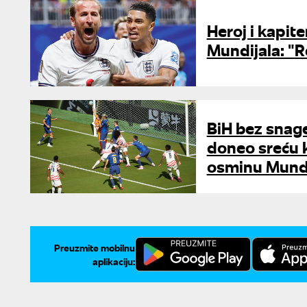
Heroj i kapit
Mundijala: "
BiH bez snage
doneo sreću 
osminu Mundi
Preuzmite mobilnu
aplikaciju: