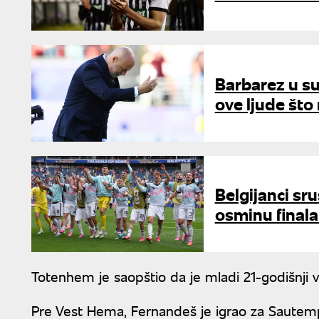
Barbarez u s
ove ljude što
Belgijanci sr
osminu final
Totenhem je saopštio da je mladi 21-godišnji v
Pre Vest Hema, Fernandeš je igrao za Sautempt