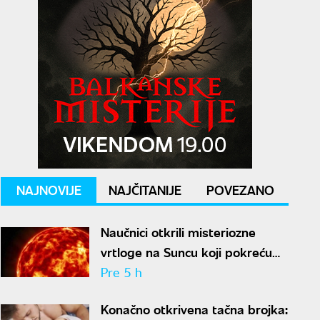
NAJNOVIJE
NAJČITANIJE
POVEZANO
Naučnici otkrili misteriozne
vrtloge na Suncu koji pokreću
solarne baklje
Pre 5 h
Konačno otkrivena tačna brojka: