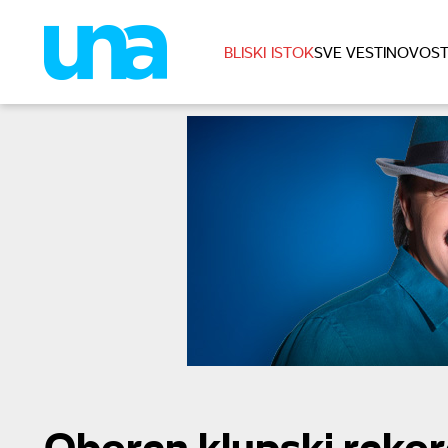
BLISKI ISTOK
SVE VESTI
NOVOST
Oboren klupski reko