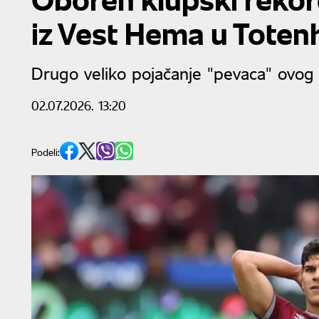
iz Vest Hema u Tote
Drugo veliko pojačanje "pevaca" ovog 
02.07.2026. 13:20
Podeli: