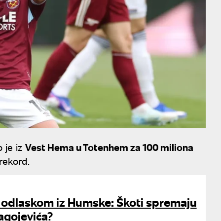
 je iz
Vest Hema u Totenhem za 100 miliona
rekord.
 odlaskom iz Humske: Škoti spremaju
agojevića?