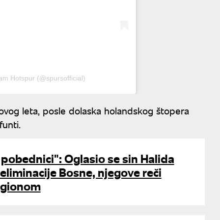
am Hotspur (@spursofficial)
ovog leta, posle dolaska holandskog štopera
unti.
pobednici": Oglasio se sin Halida
 eliminacije Bosne, njegove reči
egionom