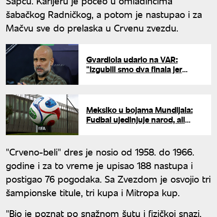
Šapcu. Karijeru je počeo u omladincima
šabačkog Radničkog, a potom je nastupao i za
Mačvu sve do prelaska u Crvenu zvezdu.
Gvardiola udario na VAR:
"Izgubili smo dva finala jer
sudije nisu uradile svoj posao"
Meksiko u bojama Mundijala:
Fudbal ujedinjuje narod, ali
bezbednost plaši navijače
"Crveno-beli" dres je nosio od 1958. do 1966.
godine i za to vreme je upisao 188 nastupa i
postigao 76 pogodaka. Sa Zvezdom je osvojio tri
šampionske titule, tri kupa i Mitropa kup.
"Bio je poznat po snažnom šutu i fizičkoj snazi,