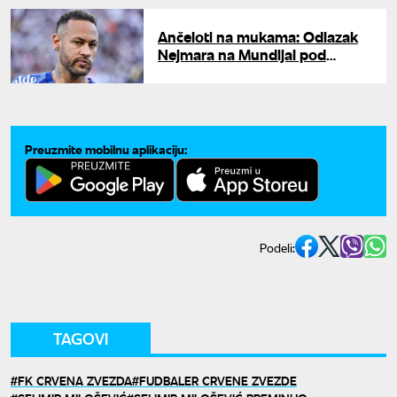
Ančeloti na mukama: Odlazak
Nejmara na Mundijal pod
znakom pitanja
Preuzmite mobilnu aplikaciju:
Podeli:
TAGOVI
FK CRVENA ZVEZDA
FUDBALER CRVENE ZVEZDE