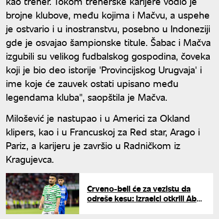
kao trener. Tokom trenerske karijere vodio je
brojne klubove, među kojima i Mačvu, a uspehe
je ostvario i u inostranstvu, posebno u Indoneziji
gde je osvajao šampionske titule. Šabac i Mačva
izgubili su velikog fudbalskog gospodina, čoveka
koji je bio deo istorije 'Provincijskog Urugvaja' i
ime koje će zauvek ostati upisano među
legendama kluba", saopštila je Mačva.
Milošević je nastupao i u Americi za Okland
klipers, kao i u Francuskoj za Red star, Arago i
Pariz, a karijeru je završio u Radničkom iz
Kragujevca.
Crveno-beli će za vezistu da
odreše kesu: Izraelci otkrili Abu
Fanijevu platu u Zvezdi