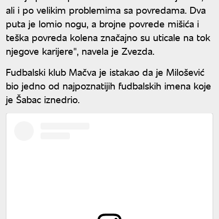
ali i po velikim problemima sa povredama. Dva
puta je lomio nogu, a brojne povrede mišića i
teška povreda kolena značajno su uticale na tok
njegove karijere", navela je Zvezda.
Fudbalski klub Mačva je istakao da je Milošević
bio jedno od najpoznatijih fudbalskih imena koje
je Šabac iznedrio.