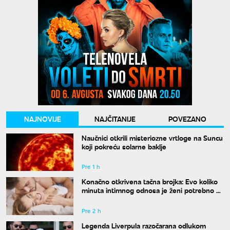
NAJNOVIJE
NAJČITANIJE
POVEZANO
Naučnici otkrili misteriozne vrtloge na Suncu
koji pokreću solarne baklje
Pre 1 h
Konačno otkrivena tačna brojka: Evo koliko
minuta intimnog odnosa je ženi potrebno da
bi bila potpuno zadovoljna
Pre 2 h
Legenda Liverpula razočarana odlukom