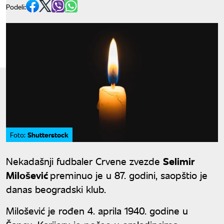
Podeli:
Shutterstock
Foto:
Nekadašnji fudbaler Crvene zvezde
Selimir
Milošević
preminuo je u 87. godini, saopštio je
danas beogradski klub.
Milošević je rođen 4. aprila 1940. godine u