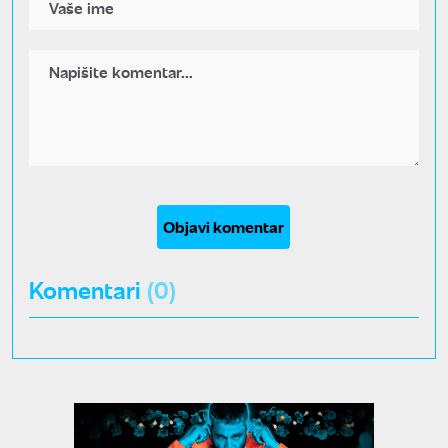
Objavi komentar
Komentari
(0)