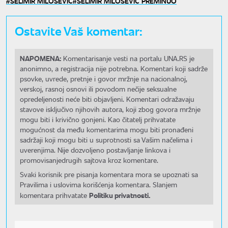
SELIMIR MILOŠEVIĆ
SELIMIR MILOŠEVIĆ PREMINUO
Ostavite Vaš komentar:
NAPOMENA:
Komentarisanje vesti na portalu UNA.RS je
anonimno, a registracija nije potrebna. Komentari koji sadrže
psovke, uvrede, pretnje i govor mržnje na nacionalnoj,
verskoj, rasnoj osnovi ili povodom nečije seksualne
opredeljenosti neće biti objavljeni. Komentari odražavaju
stavove isključivo njihovih autora, koji zbog govora mržnje
mogu biti i krivično gonjeni. Kao čitatelj prihvatate
mogućnost da među komentarima mogu biti pronađeni
sadržaji koji mogu biti u suprotnosti sa Vašim načelima i
uverenjima. Nije dozvoljeno postavljanje linkova i
promovisanjedrugih sajtova kroz komentare.
Svaki korisnik pre pisanja komentara mora se upoznati sa
Pravilima i uslovima korišćenja komentara. Slanjem
Politiku privatnosti.
komentara prihvatate