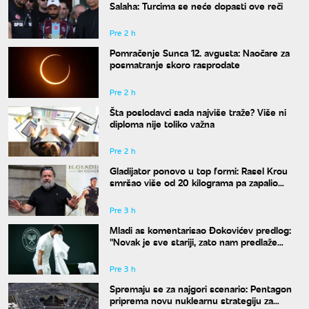
Salaha: Turcima se neće dopasti ove reči
Pre 2 h
Pomračenje Sunca 12. avgusta: Naočare za
posmatranje skoro rasprodate
Pre 2 h
Šta poslodavci sada najviše traže? Više ni
diploma nije toliko važna
Pre 2 h
Gladijator ponovo u top formi: Rasel Krou
smršao više od 20 kilograma pa zapalio
društvene mreže novim izgledom
Pre 3 h
Mladi as komentarisao Đokovićev predlog:
"Novak je sve stariji, zato nam predlaže
kraće mečeve"
Pre 3 h
Spremaju se za najgori scenario: Pentagon
priprema novu nuklearnu strategiju za