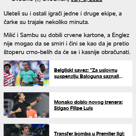
Uleteli su i ostali igrači jedne i druge ekipe, a
čarke su trajale nekoliko minuta.
Milić i Sambu su dobili crvene kartone, a Englez
nije mogao da se smiri i čini se kao da je pretio
štoperu crno-belih da će se i kasnije obračunati.
Belgijski savez: "Za uslovnu
suspenziju Baloguna saznali
smo iz medija"
Monako dobio novog trenera:
Stigao Filipe Luis
Transfer bomba u Premijer ligi: