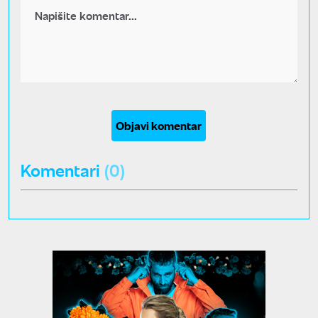
Objavi komentar
Komentari
(0)