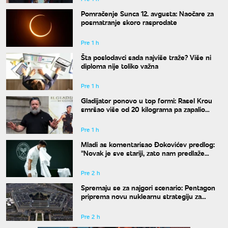
Pomračenje Sunca 12. avgusta: Naočare za
posmatranje skoro rasprodate
Pre 1 h
Šta poslodavci sada najviše traže? Više ni
diploma nije toliko važna
Pre 1 h
Gladijator ponovo u top formi: Rasel Krou
smršao više od 20 kilograma pa zapalio
društvene mreže novim izgledom
Pre 1 h
Mladi as komentarisao Đokovićev predlog:
"Novak je sve stariji, zato nam predlaže
kraće mečeve"
Pre 2 h
Spremaju se za najgori scenario: Pentagon
priprema novu nuklearnu strategiju za
eventualni sukob sa Rusijom i Kinom
Pre 2 h