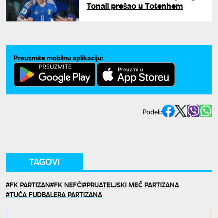
Tonali prešao u Totenhem
Preuzmite mobilnu aplikaciju:
Podeli:
TAGOVI
FK PARTIZAN
FK NEFČI
PRIJATELJSKI MEČ PARTIZANA
TUČA FUDBALERA PARTIZANA