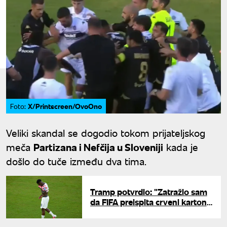
X/Printscreen/OvoOno
Foto:
Veliki skandal se dogodio tokom prijateljskog
meča
Partizana i Nefčija u Sloveniji
kada je
došlo do tuče između dva tima.
Tramp potvrdio: "Zatražio sam
da FIFA preispita crveni karton
dodeljen Balogunu"