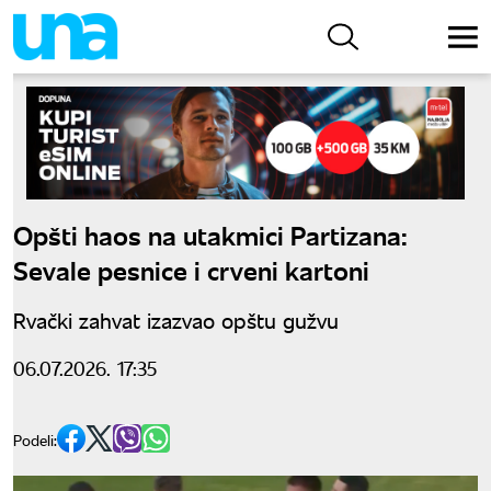
Opšti haos na utakmici Partizana:
Sevale pesnice i crveni kartoni
Rvački zahvat izazvao opštu gužvu
06.07.2026. 17:35
Podeli: