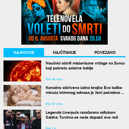
NAJNOVIJE
NAJČITANIJE
POVEZANO
Naučnici otkrili misteriozne vrtloge na Suncu
koji pokreću solarne baklje
Pre 43 min
Konačno otkrivena tačna brojka: Evo koliko
minuta intimnog odnosa je ženi potrebno da
bi bila potpuno zadovoljna
Pre 57 min
Legenda Liverpula razočarana odlukom
Salaha: Turcima se neće dopasti ove reči
Pre 1 h