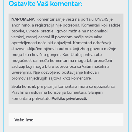
Ostavite Vaš komentar:
NAPOMENA:
Komentarisanje vesti na portalu UNA.RS je
anonimno, a registracija nije potrebna. Komentari koji sadrže
psovke, uvrede, pretnje i govor mržnje na nacionalnoj,
verskoj, rasnoj osnovi ili povodom nečije seksualne
opredeljenosti neće biti objavljeni. Komentari odražavaju
stavove isključivo njihovih autora, koji zbog govora mržnje
mogu biti i krivično gonjeni. Kao čitatelj prihvatate
mogućnost da među komentarima mogu biti pronađeni
sadržaji koji mogu biti u suprotnosti sa Vašim načelima i
uverenjima. Nije dozvoljeno postavljanje linkova i
promovisanjedrugih sajtova kroz komentare.
Svaki korisnik pre pisanja komentara mora se upoznati sa
Pravilima i uslovima korišćenja komentara. Slanjem
Politiku privatnosti.
komentara prihvatate