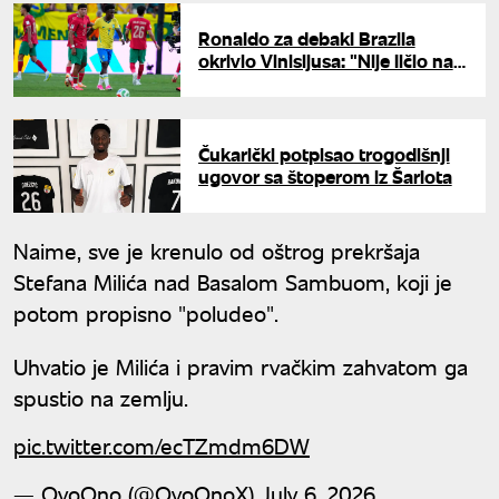
Ronaldo za debakl Brazila
okrivio Vinisijusa: "Nije ličio na
sebe"
Čukarički potpisao trogodišnji
ugovor sa štoperom iz Šarlota
Naime, sve je krenulo od oštrog prekršaja
Stefana Milića nad Basalom Sambuom, koji je
potom propisno "poludeo".
Uhvatio je Milića i pravim rvačkim zahvatom ga
spustio na zemlju.
pic.twitter.com/ecTZmdm6DW
— OvoOno (@OvoOnoX)
July 6, 2026