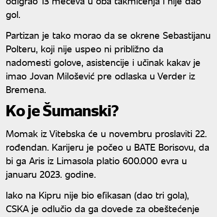
odigrao 13 mečeva u oba takmičenja i nije dao
gol.
Partizan je tako morao da se okrene Sebastijanu
Polteru, koji nije uspeo ni približno da
nadomesti golove, asistencije i učinak kakav je
imao Jovan Milošević pre odlaska u Verder iz
Bremena.
Ko je Šumanski?
Momak iz Vitebska će u novembru proslaviti 22.
rođendan. Karijeru je počeo u BATE Borisovu, da
bi ga Aris iz Limasola platio 600.000 evra u
januaru 2023. godine.
Iako na Kipru nije bio efikasan (dao tri gola),
CSKA je odlučio da ga dovede za obeštećenje