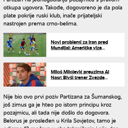
otkupa ugovora. Takođe, dogovoreno je da pola
plate pokrije ruski klub, inače prijateljski
nastrojen prema crno-belima.
Novi problemi za Iran pred
Mundijal: Američke vize
odbijene delu stručnog štaba
Miloš Milojević preuzima Al
Nasr: Bivši trener Zvezde
nasledio Slavišu Jokanovića
Nije bio ovo prvi poziv Partizana za Šumanskog,
još zimus ga je hteo po istom principu kroz
pozajmicu, ali tada nije došlo do dogovora.
Belorus je prosleđen u Krila Sovjetov, tamo je