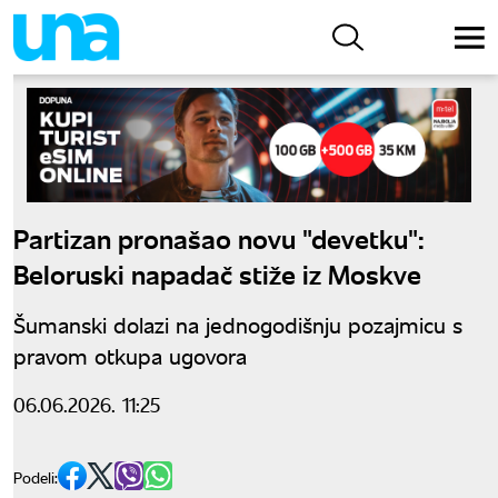
Partizan pronašao novu "devetku":
Beloruski napadač stiže iz Moskve
Šumanski dolazi na jednogodišnju pozajmicu s
pravom otkupa ugovora
06.06.2026. 11:25
Podeli: