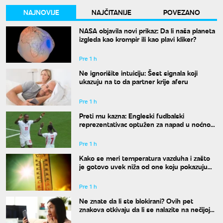
NAJNOVIJE
NAJČITANIJE
POVEZANO
NASA objavila novi prikaz: Da li naša planeta
izgleda kao krompir ili kao plavi kliker?
Pre 1 h
Ne ignorišite intuiciju: Šest signala koji
ukazuju na to da partner krije aferu
Pre 1 h
Preti mu kazna: Engleski fudbalski
reprezentativac optužen za napad u noćnom
klubu
Pre 1 h
Kako se meri temperatura vazduha i zašto
je gotovo uvek niža od one koju pokazuju
naši termometri
Pre 1 h
Ne znate da li ste blokirani? Ovih pet
znakova otkivaju da li se nalazite na nečijoj
"crnoj listi"