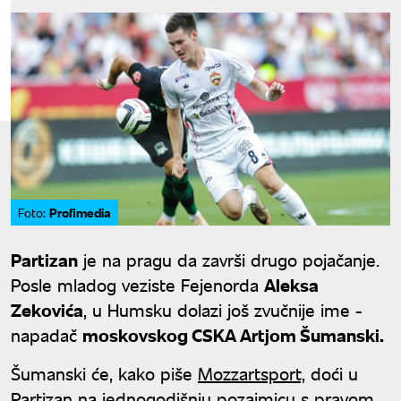
Profimedia
Foto:
Partizan
je na pragu da završi drugo pojačanje.
Posle mladog veziste Fejenorda
Aleksa
Zekovića
, u Humsku dolazi još zvučnije ime -
napadač
moskovskog CSKA Artjom Šumanski.
Šumanski će, kako piše
Mozzartsport,
doći u
Partizan na jednogodišnju pozajmicu s pravom