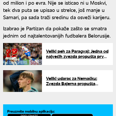
od milion i po evra. Nije se isticao ni u Moskvi,
tek dva puta se upisao u strelce, još manje u
Samari, pa sada traži sredinu da osveži karijeru.
Izabrao je Partizan da pokaže zašto se smatra
jednim od najtalentovanijih fudbalera Belorusije.
Veliki peh za Paragvaj: Jedna od
najvećih zvezda propušta prve
dve utakmice na Mundijalu
Veliki udarac za Nemačku:
Zvezda Bajerna propušta
Mundijal
Preuzmite mobilnu aplikaciju: