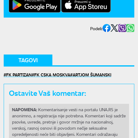
Podeli:
TAGOVI
FK PARTIZAN
FK CSKA MOSKVA
ARTJOM ŠUMANSKI
Ostavite Vaš komentar:
NAPOMENA:
Komentarisanje vesti na portalu UNA.RS je
anonimno, a registracija nije potrebna. Komentari koji sadrže
psovke, uvrede, pretnje i govor mržnje na nacionalnoj,
verskoj, rasnoj osnovi ili povodom nečije seksualne
opredeljenosti neće biti objavljeni. Komentari odražavaju