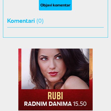
Objavi komentar
Komentari
(0)