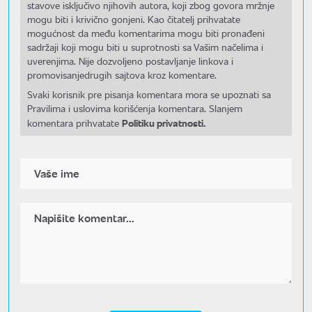
stavove isključivo njihovih autora, koji zbog govora mržnje
mogu biti i krivično gonjeni. Kao čitatelj prihvatate
mogućnost da među komentarima mogu biti pronađeni
sadržaji koji mogu biti u suprotnosti sa Vašim načelima i
uverenjima. Nije dozvoljeno postavljanje linkova i
promovisanjedrugih sajtova kroz komentare.
Svaki korisnik pre pisanja komentara mora se upoznati sa
Pravilima i uslovima korišćenja komentara. Slanjem
Politiku privatnosti.
komentara prihvatate