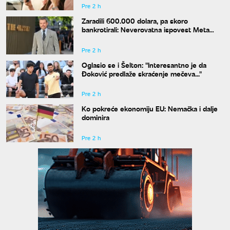
Pre 2 h
Zaradili 600.000 dolara, pa skoro
bankrotirali: Neverovatna ispovest Meta
Dejmona o paklu kroz koji je prošao
Pre 2 h
Oglasio se i Šelton: "Interesantno je da
Đoković predlaže skraćenje mečeva..."
Pre 2 h
Ko pokreće ekonomiju EU: Nemačka i dalje
dominira
Pre 2 h