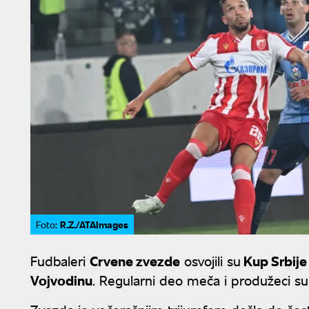
R.Z./ATAImages
Foto:
Fudbaleri
Crvene zvezde
osvojili su
Kup Srbij
Vojvodinu
. Regularni deo meča i produžeci su