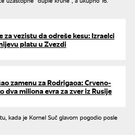
te uzastopne "duple krune", a ukupno 16.
e za vezistu da odreše kesu: Izraelci
anijevu platu u Zvezdi
šao zamenu za Rodrigaoa: Crveno-
o dva miliona evra za zver iz Rusije
tu, kada je Kornel Suč glavom pogodio posle