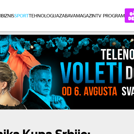
I
BIZNIS
SPORT
TEHNOLOGIJA
ZABAVA
MAGAZIN
TV PROGRAM
nika Kupa Srbije: