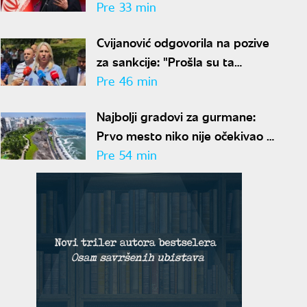
sporazuma"
Pre 33 min
Cvijanović odgovorila na pozive
za sankcije: "Prošla su ta
vremena"
Pre 46 min
Najbolji gradovi za gurmane:
Prvo mesto niko nije očekivao -
ovde nećete ostati gladni
Pre 54 min