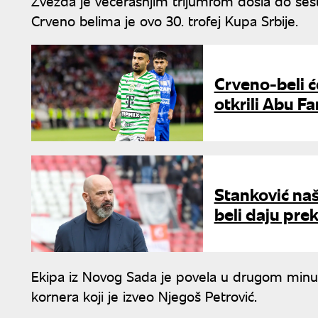
Zvezda je večerašnjim trijumfom došla do šes
Crveno belima je ovo 30. trofej Kupa Srbije.
Crveno-beli ć
otkrili Abu F
Stanković na
beli daju prek
Ekipa iz Novog Sada je povela u drugom minu
kornera koji je izveo Njegoš Petrović.