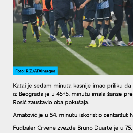
R.Z./ATAImages
Foto:
Katai je sedam minuta kasnije imao priliku da s
iz Beograda je u 45+5. minutu imala šanse prek
Rosić zaustavio oba pokušaja.
Arnatović je u 54. minutu iskoristio centaršut N
Fudbaler Crvene zvezde Bruno Duarte je u 75. 