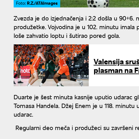
R.Z./ATAImages
Foto:
Zvezda je do izjednačenja i 2:2 došla u 90+6.
produžetke. Vojvodina je u 102. minutu imala p
loše zahvatio loptu i šutirao pored gola.
Valensija sru
plasman na Fa
Duarte je šest minuta kasnije uputio udarac g
Tomasa Handela. Džej Enem je u 118. minutu upu
udarac.
Regularni deo meča i produžeci su završeni rez