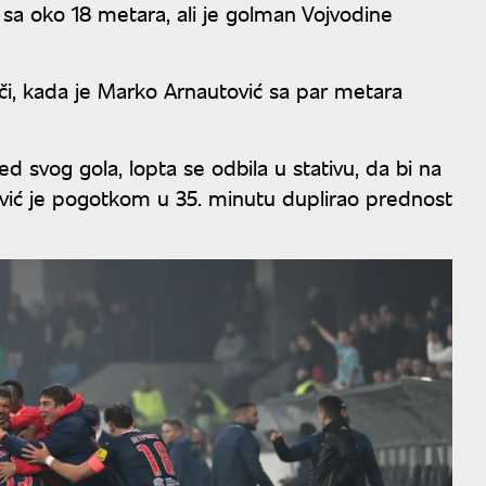
sa oko 18 metara, ali je golman Vojvodine
ači, kada je Marko Arnautović sa par metara
d svog gola, lopta se odbila u stativu, da bi na
ljević je pogotkom u 35. minutu duplirao prednost