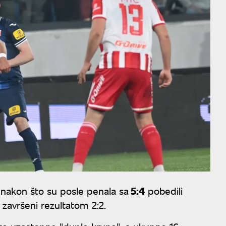
e
nakon što su posle penala sa
5:4
pobedili
 završeni rezultatom 2:2.