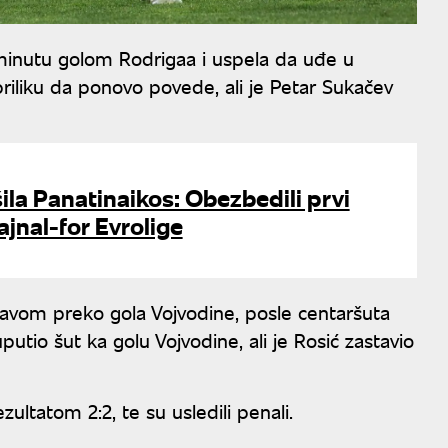
 minutu golom Rodrigaa i uspela da uđe u
riliku da ponovo povede, ali je Petar Sukačev
šila Panatinaikos: Obezbedili prvi
jnal-for Evrolige
lavom preko gola Vojvodine, posle centaršuta
tio šut ka golu Vojvodine, ali je Rosić zastavio
ultatom 2:2, te su usledili penali.