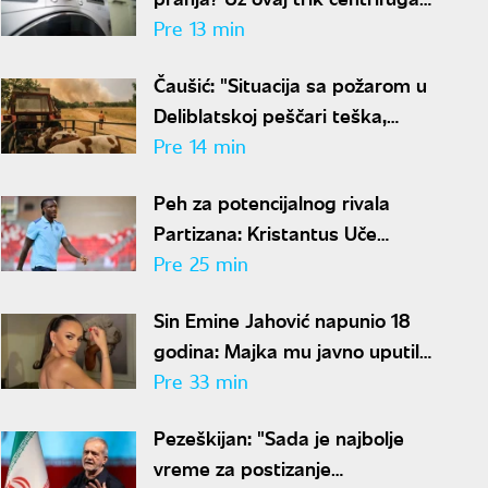
će biti mnogo tiša
Pre 13 min
Čaušić: "Situacija sa požarom u
Deliblatskoj peščari teška,
prioritet da niko ne strada"
Pre 14 min
Peh za potencijalnog rivala
Partizana: Kristantus Uče
propustiće celu sezonu zbog
Pre 25 min
teške povede kolena
Sin Emine Jahović napunio 18
godina: Majka mu javno uputila
čestitku o kojoj se priča
Pre 33 min
Pezeškijan: "Sada je najbolje
vreme za postizanje