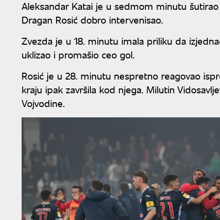
Aleksandar Katai je u sedmom minutu šutirao 
Dragan Rosić dobro intervenisao.
Zvezda je u 18. minutu imala priliku da izjedn
uklizao i promašio ceo gol.
Rosić je u 28. minutu nespretno reagovao ispre
kraju ipak završila kod njega. Milutin Vidosav
Vojvodine.