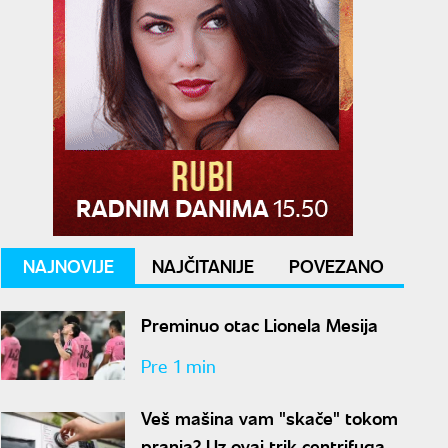
NAJNOVIJE
NAJČITANIJE
POVEZANO
Preminuo otac Lionela Mesija
Pre 1 min
Veš mašina vam "skače" tokom
pranja? Uz ovaj trik centrifuga