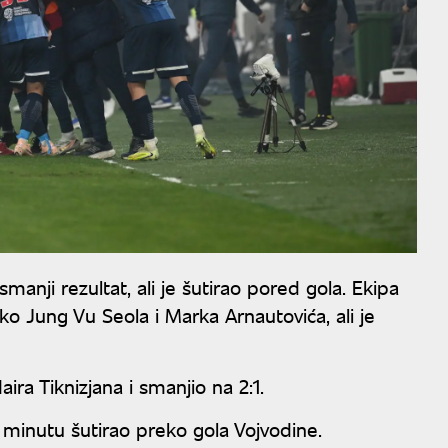
manji rezultat, ali je šutirao pored gola. Ekipa
o Jung Vu Seola i Marka Arnautovića, ali je
aira Tiknizjana i smanjio na 2:1.
minutu šutirao preko gola Vojvodine.