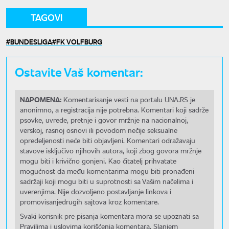
TAGOVI
BUNDESLIGA
FK VOLFBURG
Ostavite Vaš komentar:
NAPOMENA:
Komentarisanje vesti na portalu UNA.RS je
anonimno, a registracija nije potrebna. Komentari koji sadrže
psovke, uvrede, pretnje i govor mržnje na nacionalnoj,
verskoj, rasnoj osnovi ili povodom nečije seksualne
opredeljenosti neće biti objavljeni. Komentari odražavaju
stavove isključivo njihovih autora, koji zbog govora mržnje
mogu biti i krivično gonjeni. Kao čitatelj prihvatate
mogućnost da među komentarima mogu biti pronađeni
sadržaji koji mogu biti u suprotnosti sa Vašim načelima i
uverenjima. Nije dozvoljeno postavljanje linkova i
promovisanjedrugih sajtova kroz komentare.
Svaki korisnik pre pisanja komentara mora se upoznati sa
Pravilima i uslovima korišćenja komentara. Slanjem