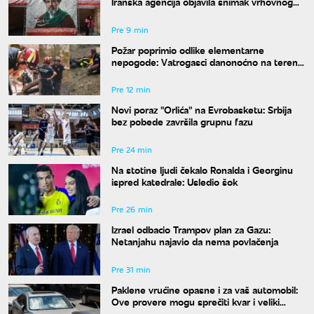
Iranska agencija objavila snimak vrhovnog
vođe Irana
Pre 9 min
Požar poprimio odlike elementarne
nepogode: Vatrogasci danonoćno na terenu
u Deliblatu
Pre 12 min
Novi poraz "Orlića" na Evrobasketu: Srbija
bez pobede završila grupnu fazu
Pre 24 min
Na stotine ljudi čekalo Ronalda i Georginu
ispred katedrale: Usledio šok
Pre 26 min
Izrael odbacio Trampov plan za Gazu:
Netanjahu najavio da nema povlačenja
Pre 31 min
Paklene vrućine opasne i za vaš automobil:
Ove provere mogu sprečiti kvar i veliki
trošak