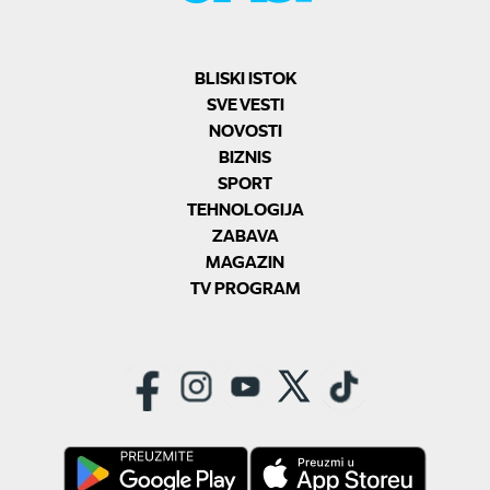
BLISKI ISTOK
SVE VESTI
NOVOSTI
BIZNIS
SPORT
TEHNOLOGIJA
ZABAVA
MAGAZIN
TV PROGRAM