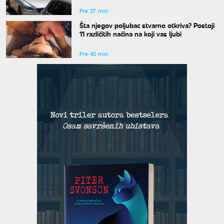
Pre 37 min
Šta njegov poljubac stvarno otkriva? Postoji
11 različitih načina na koji vas ljubi
Pre 45 min