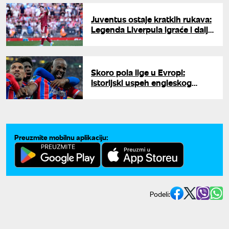
Juventus ostaje kratkih rukava:
Legenda Liverpula igraće i dalje
u Premijer ligi
Skoro pola lige u Evropi:
Istorijski uspeh engleskog
fudbala
Preuzmite mobilnu aplikaciju:
Podeli: