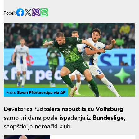
Podeli:
Swen Pförtnerdpa via AP
Foto:
Devetorica fudbalera napustila su
Volfsburg
samo tri dana posle ispadanja iz
Bundeslige,
saopštio je nemački klub.