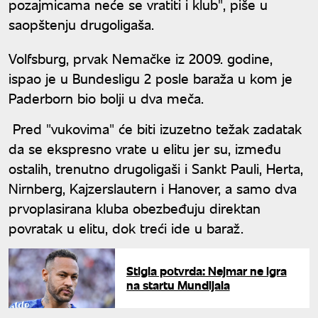
pozajmicama neće se vratiti i klub", piše u
saopštenju drugoligaša.
Volfsburg, prvak Nemačke iz 2009. godine,
ispao je u Bundesligu 2 posle baraža u kom je
Paderborn bio bolji u dva meča.
Pred "vukovima" će biti izuzetno težak zadatak
da se ekspresno vrate u elitu jer su, između
ostalih, trenutno drugoligaši i Sankt Pauli, Herta,
Nirnberg, Kajzerslautern i Hanover, a samo dva
prvoplasirana kluba obezbeđuju direktan
povratak u elitu, dok treći ide u baraž.
Stigla potvrda: Nejmar ne igra
na startu Mundijala