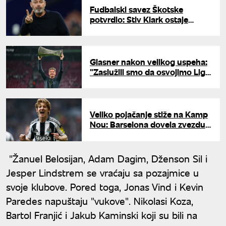
Fudbalski savez Škotske
potvrdio: Stiv Klark ostaje
selektor reprezentacije
Glasner nakon velikog uspeha:
"Zaslužili smo da osvojimo Ligu
konferencije"
Veliko pojačanje stiže na Kamp
Nou: Barselona dovela zvezdu
Njukasla za 80 miliona evra
"Žanuel Belosijan, Adam Dagim, Dženson Sil i
Jesper Lindstrem se vraćaju sa pozajmice u
svoje klubove. Pored toga, Jonas Vind i Kevin
Paredes napuštaju "vukove". Nikolasi Koza,
Bartol Franjić i Jakub Kaminski koji su bili na