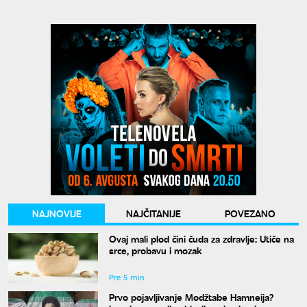
NAJNOVIJE
NAJČITANIJE
POVEZANO
Ovaj mali plod čini čuda za zdravlje: Utiče na
srce, probavu i mozak
Pre 5 min
Prvo pojavljivanje Modžtabe Hamneija?