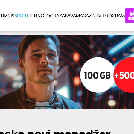
I
BIZNIS
SPORT
TEHNOLOGIJA
ZABAVA
MAGAZIN
TV PROGRAM
eska novi menadžer