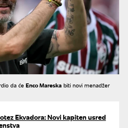
rdio da će
Enco Mareska
biti novi menadžer
otez Ekvadora: Novi kapiten usred
enstva