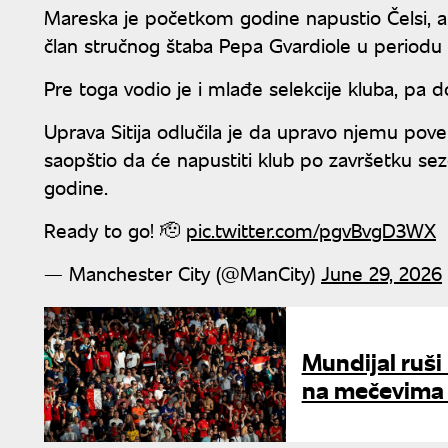
Mareska je početkom godine napustio Čelsi, a 
član stručnog štaba Pepa Gvardiole u periodu
Pre toga vodio je i mlađe selekcije kluba, pa
Uprava Sitija odlučila je da upravo njemu pov
saopštio da će napustiti klub po završetku se
godine.
Ready to go! 🫡
pic.twitter.com/pgvBvgD3WX
— Manchester City (@ManCity)
June 29, 2026
Mundijal ruši
na mečevima 