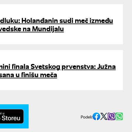
odluku: Holanđanin sudi meč između
Švedske na Mundijalu
ni finala Svetskog prvenstva: Južna
isana u finišu meča
Podeli: