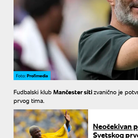
Profimedia
Foto:
Fudbalski klub
Mančester siti
zvanično je potv
prvog tima.
Neočekivan p
Svetskog prv