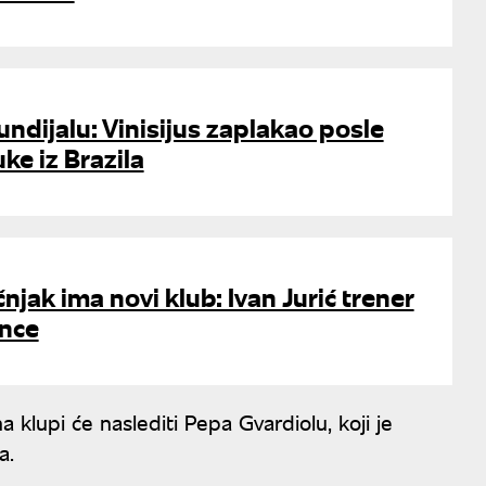
ndijalu: Vinisijus zaplakao posle
e iz Brazila
njak ima novi klub: Ivan Jurić trener
nce
 klupi će naslediti Pepa Gvardiolu, koji je
a.