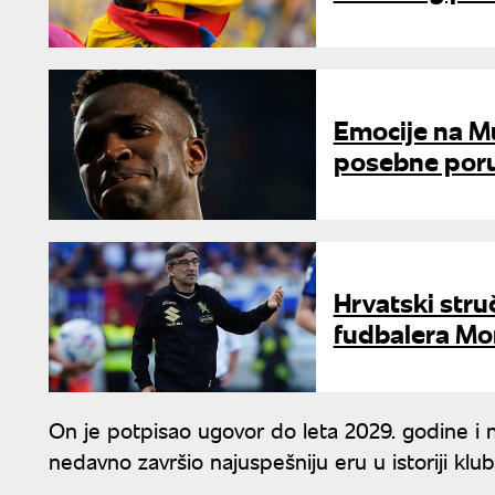
Emocije na Mu
posebne poruk
Hrvatski struč
fudbalera Mo
On je potpisao ugovor do leta 2029. godine i na
nedavno završio najuspešniju eru u istoriji klub