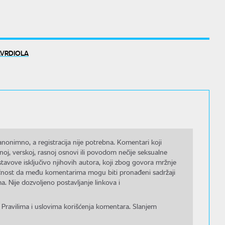
AVRDIOLA
nonimno, a registracija nije potrebna. Komentari koji
noj, verskoj, rasnoj osnovi ili povodom nečije seksualne
stavove isključivo njihovih autora, koji zbog govora mržnje
gućnost da među komentarima mogu biti pronađeni sadržaji
a. Nije dozvoljeno postavljanje linkova i
 Pravilima i uslovima korišćenja komentara. Slanjem