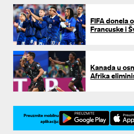
FIFA donela 
Francuske i 
Kanada u osmi
Afrika elimin
Preuzmite mobilnu
aplikaciju: