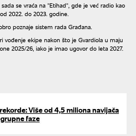
sada se vraća na "Etihad", gde je već radio kao
 od 2022. do 2023. godine.
 dobro poznaje sistem rada Građana.
eri vođenje ekipe nakon što je Gvardiola u maju
zone 2025/26, iako je imao ugovor do leta 2027.
 rekorde: Više od 4,5 miliona navijača
grupne faze