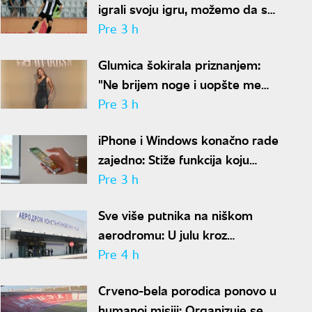
igrali svoju igru, možemo da se
nadamo najboljem
Pre 3 h
Glumica šokirala priznanjem:
"Ne brijem noge i uopšte me
nije sramota"
Pre 3 h
iPhone i Windows konačno rade
zajedno: Stiže funkcija koju
korisnici godinama čekaju
Pre 3 h
Sve više putnika na niškom
aerodromu: U julu kroz
"Konstantin Veliki" prošlo
Pre 4 h
gotovo 50.000 ljudi
Crveno-bela porodica ponovo u
humanoj misiji: Organizuje se