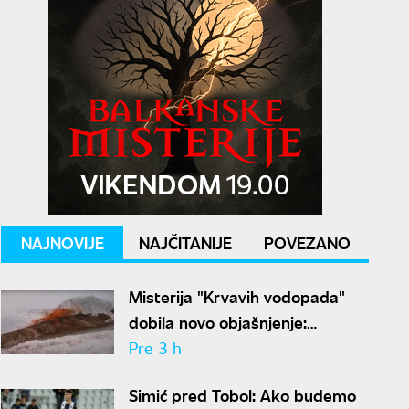
NAJNOVIJE
NAJČITANIJE
POVEZANO
Misterija "Krvavih vodopada"
dobila novo objašnjenje:
Otkriven drevni ekosistem na
Pre 3 h
Antarktiku
Simić pred Tobol: Ako budemo