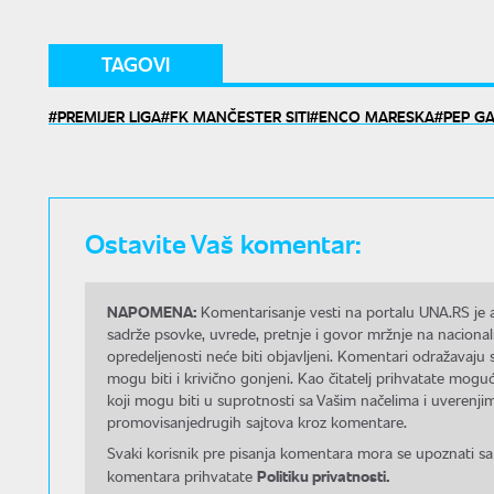
TAGOVI
PREMIJER LIGA
FK MANČESTER SITI
ENCO MARESKA
PEP G
Ostavite Vaš komentar:
NAPOMENA:
Komentarisanje vesti na portalu UNA.RS je a
sadrže psovke, uvrede, pretnje i govor mržnje na nacional
opredeljenosti neće biti objavljeni. Komentari odražavaju 
mogu biti i krivično gonjeni. Kao čitatelj prihvatate mo
koji mogu biti u suprotnosti sa Vašim načelima i uverenjim
promovisanjedrugih sajtova kroz komentare.
Svaki korisnik pre pisanja komentara mora se upoznati sa
Politiku privatnosti.
komentara prihvatate