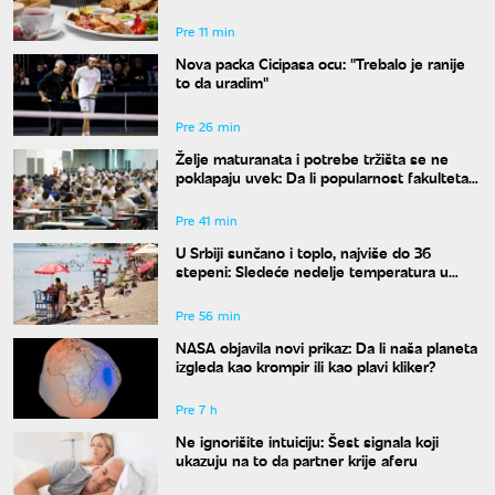
širokom luku ako vam je šećer u krvi
nestabilan
Pre 11 min
Nova packa Cicipasa ocu: "Trebalo je ranije
to da uradim"
Pre 26 min
Želje maturanata i potrebe tržišta se ne
poklapaju uvek: Da li popularnost fakulteta
znači i siguran posao?
Pre 41 min
U Srbiji sunčano i toplo, najviše do 36
stepeni: Sledeće nedelje temperatura u
porastu
Pre 56 min
NASA objavila novi prikaz: Da li naša planeta
izgleda kao krompir ili kao plavi kliker?
Pre 7 h
Ne ignorišite intuiciju: Šest signala koji
ukazuju na to da partner krije aferu