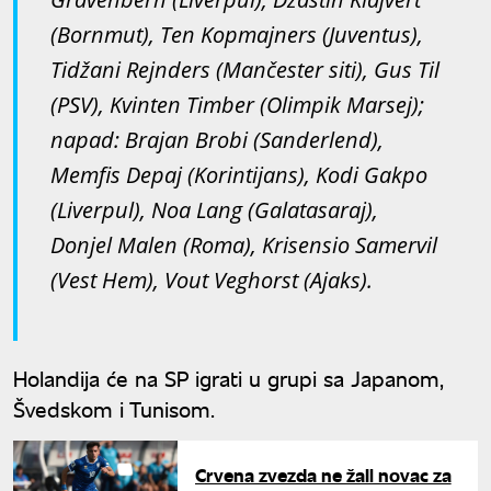
(Bornmut), Ten Kopmajners (Juventus),
Tidžani Rejnders (Mančester siti), Gus Til
(PSV), Kvinten Timber (Olimpik Marsej);
napad: Brajan Brobi (Sanderlend),
Memfis Depaj (Korintijans), Kodi Gakpo
(Liverpul), Noa Lang (Galatasaraj),
Donjel Malen (Roma), Krisensio Samervil
(Vest Hem), Vout Veghorst (Ajaks).
Holandija će na SP igrati u grupi sa Japanom,
Švedskom i Tunisom.
Crvena zvezda ne žali novac za