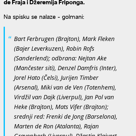
de Fraja i Džeremija Friponga.
Na spisku se nalaze - golmani:
Bart Ferbrugen (Brajton), Mark Fleken
(Bajer Leverkuzen), Robin Rofs
(Sanderlend); odbrana: Nejtan Ake
(Mančester siti), Denzel Damfris (Inter),
Jorel Hato (Čelsi), Jurijen Timber
(Arsenal), Miki van de Ven (Totenhem),
Virdžil van Dajk (Liverpul), Jan Pol van
Heke (Brajton), Mats Vifer (Brajton);
srednji red: Frenki de Jong (Barselona),
Marten de Ron (Atalanta), Rajan
Gravenberh (Liverpul), Džastin Klajvert