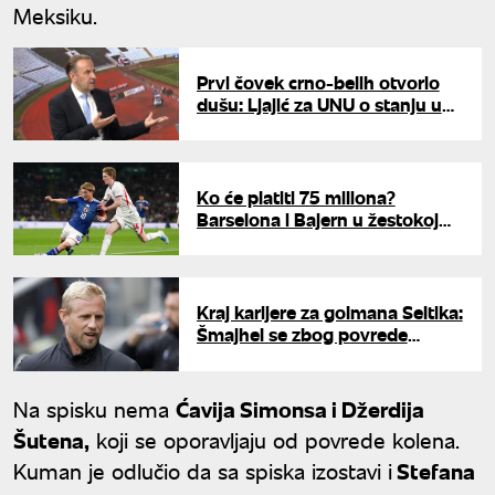
Meksiku.
Prvi čovek crno-belih otvorio
dušu: Ljajić za UNU o stanju u
Partizanu, Mijatoviću, Lazoviću,
prodaji Kostića
Ko će platiti 75 miliona?
Barselona i Bajern u žestokoj
borbi za potpis zvezde Njukasla
Kraj karijere za golmana Seltika:
Šmajhel se zbog povrede
oprašta od fudbala
Na spisku nema
Ćavija Simonsa i Džerdija
Šutena,
koji se oporavljaju od povrede kolena.
Kuman je odlučio da sa spiska izostavi i
Stefana