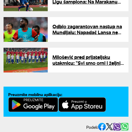
Ligu šampiona: Na Marakanu
stiže krilo vredno 4,5 miliona
evra
Odbio zagarantovan nastup na
Mundijalu: Napadač Lansa ne
želi da "preskoči" saigrače
Milošević pred prijateljsku
utakmicu: "Svi smo orni i željni
da se pokažemo u najboljem
svetlu"
Preuzmite mobilnu aplikaciju:
Podeli: