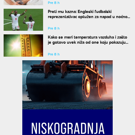
Pre 8 h
Preti mu kazna: Engleski fudbalski
reprezentativac optužen za napad u noćnom
klubu
Pre 8 h
Kako se meri temperatura vazduha i zašto
je gotovo uvek niža od one koju pokazuju
naši termometri
Pre 8 h