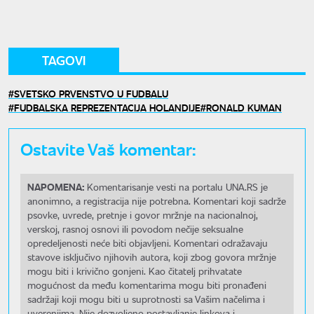
TAGOVI
SVETSKO PRVENSTVO U FUDBALU
FUDBALSKA REPREZENTACIJA HOLANDIJE
RONALD KUMAN
Ostavite Vaš komentar:
NAPOMENA:
Komentarisanje vesti na portalu UNA.RS je
anonimno, a registracija nije potrebna. Komentari koji sadrže
psovke, uvrede, pretnje i govor mržnje na nacionalnoj,
verskoj, rasnoj osnovi ili povodom nečije seksualne
opredeljenosti neće biti objavljeni. Komentari odražavaju
stavove isključivo njihovih autora, koji zbog govora mržnje
mogu biti i krivično gonjeni. Kao čitatelj prihvatate
mogućnost da među komentarima mogu biti pronađeni
sadržaji koji mogu biti u suprotnosti sa Vašim načelima i
uverenjima. Nije dozvoljeno postavljanje linkova i