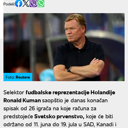
Podeli:
Reuters
Foto:
Selektor
fudbalske reprezentacije Holandije
Ronald Kuman
saopštio je danas konačan
spisak od 26 igrača na koje računa za
predstojeće
Svetsko prvenstvo,
koje će biti
održano od 11. juna do 19. jula u SAD, Kanadi i