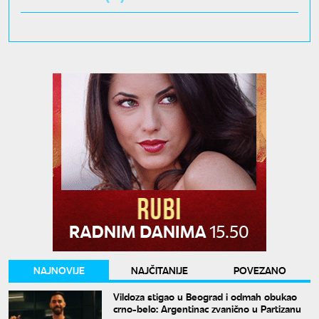
NAJNOVIJE
NAJČITANIJE
POVEZANO
Vildoza stigao u Beograd i odmah obukao
crno-belo: Argentinac zvanično u Partizanu