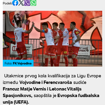
Podeli:
FK Vojvodina
Foto:
Utakmice prvog kola kvalifikacija za Ligu Evrope
između
Vojvodine i Ferencvaroša
sudiće
Francuz Matje Vernis i Letonac Vitalijs
Spasjonikovs,
saopštila je
Evropska fudbalska
unija (UEFA).