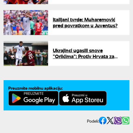
Mundijala
Italijani tvrde: Muharemović
pred povratkom u Juventus?
Ukrajinci ugasili snove
"Orlićima": Protiv Hrvata za
treće mesto u grupi
Preuzmite mobilnu aplikaciju:
Podeli: