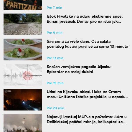
Pre 7 min
Istok Hrvatske na udaru ekstremne suše:
Bunari presušili, Dunav pao na istorijski
minimum
Pre 9 min
Savršena za vrele dane: Ova salata
poznatog kuvara pravi se za samo 10 minuta
Pre 13 min
Snažan zemljotres pogodio Aljasku:
Epicentar na maloj dubini
Pre 19 min
Udari na Kijevsku oblast i luke na Crnom
moru: Uništena fabrika projektila, u napadu
ima poginulih
Pre 29 min
Najnoviji izveštaj MUP-a o požarima: Jutro u
Deliblatskoj peščari mirnije, helikopteri se
sele na Stolove