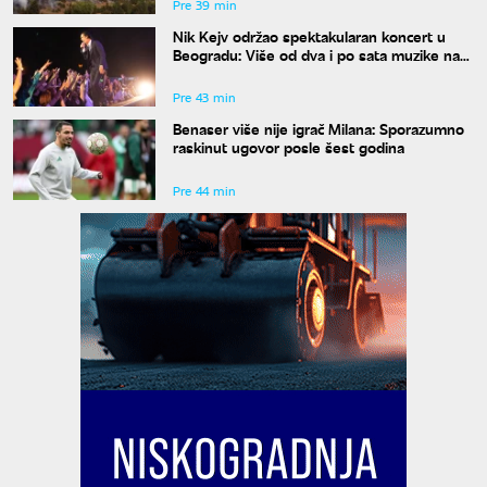
Pre 39 min
Nik Kejv održao spektakularan koncert u
Beogradu: Više od dva i po sata muzike na
Kalemegdanu
Pre 43 min
Benaser više nije igrač Milana: Sporazumno
raskinut ugovor posle šest godina
Pre 44 min