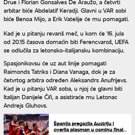
Drue i Florian Gonsalves De Araužo, a četvrti
arbitar biće Abdelatif Keradji. Glavni u VAR sobi
biće Benoa Mijo, a Erik Vatelije će mu pomagati.
Kad je u pitanju revanš meč, u kom će 16. jula
od 20.15 časova domaćin biti Ferencvaroš, UEFA
se odlučila za letonsko-italijansku kombinaciju.
Spasjonikovsu će uz aut linije pomagati
Raimonds Tatriks i Diana Vanaga, dok je za
četvrtog arbitra određen Aleksandrs Anufrijevs.
Kad je u pitanju VAR soba, u njoj će glavni biti
Italijan Danijele Čifi, a asistiraće mu Letonac
Andrejs Gluhovs.
Španija pregazila Austriju i
overila plasman u osminu finala