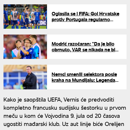
Oglasila se i FIFA: Gol Hrvatske
protiv Portugala regularno
poništen
Modrić razočaran: "Da je bilo
obrnuto, VAR se nikada ne bi
uključio…"
Nemci smenili selektora posle
kraha na Mundijalu: Legenda
menja Nagelsmana?
Kako je saopštila UEFA, Vernis će predvoditi
kompletno francusku sudijsku šestorku u prvom
meču u kom će Vojvodina 9. jula od 20 časova
ugostiti mađarski klub. Uz aut linije biće Orelijen