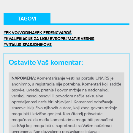
TAGOVI
FK VOJVODINA
FK FERENCVAROŠ
KVALIFIKACIJE ZA LIGU EVROPE
MATJE VERNIS
VITALIJS SPASJONIKOVS
Ostavite Vaš komentar:
NAPOMENA:
Komentarisanje vesti na portalu UNA.RS je
anonimno, a registracija nije potrebna. Komentari koji sadrže
psovke, uvrede, pretnje i govor mržnje na nacionalnoj,
verskoj, rasnoj osnovi ili povodom nečije seksualne
opredeljenosti neće biti objavljeni. Komentari odražavaju
stavove isključivo njihovih autora, koji zbog govora mržnje
mogu biti i krivično gonjeni. Kao čitatelj prihvatate
mogućnost da među komentarima mogu biti pronađeni
sadržaji koji mogu biti u suprotnosti sa Vašim načelima i
uverenjima. Nije dozvoljeno postavljanje linkova i