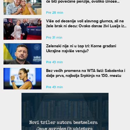
će biti povećane penzije, ovoliko iznose
novčani pokloni
Pre 28 min
Više od decenije voli slavnog glumca, ali ne
žele brak ni decu: Ovako danas živi Lusija iz
serije "Voleti do smrti"
Pre 31 min
Zelenski nije ni u top tri: Kome građani
Ukrajine najviše veruju?
Pre 43 min
Bez većih promena na WTA listi: Sabalenka i
dalje prva, najbolja Srpkinja na 150. mestu
Pre 43 min