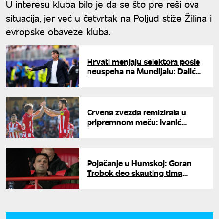
U interesu kluba bilo je da se što pre reši ova
situacija, jer već u četvrtak na Poljud stiže Žilina i
evropske obaveze kluba.
Hrvati menjaju selektora posle
neuspeha na Mundijalu: Dalić
odlazi, već poznat naslednik?
Crvena zvezda remizirala u
pripremnom meču: Ivanić
dvostruki strelac
Pojačanje u Humskoj: Goran
Trobok deo skauting tima
Partizana