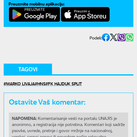
Preuzmite mobilnu aplikaciju:
Podeli:
TAGOVI
MARKO LIVAJA
HNS
FK HAJDUK SPLIT
Ostavite Vaš komentar:
NAPOMENA:
Komentarisanje vesti na portalu UNA.RS je
anonimno, a registracija nije potrebna. Komentari koji sadrže
psovke, uvrede, pretnje i govor mržnje na nacionalnoj,
verskoj, rasnoj osnovi ili povodom nečije seksualne