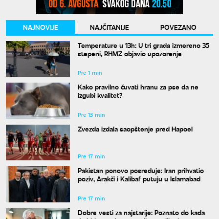
NAJNOVIJE
NAJČITANIJE
POVEZANO
Temperature u 13h: U tri grada izmereno 35
stepeni, RHMZ objavio upozorenje
Pre 1 min
Kako pravilno čuvati hranu za pse da ne
izgubi kvalitet?
Pre 13 min
Zvezda izdala saopštenje pred Hapoel
Pre 17 min
Pakistan ponovo posreduje: Iran prihvatio
poziv, Arakči i Kalibaf putuju u Islamabad
Pre 17 min
Dobre vesti za najstarije: Poznato do kada