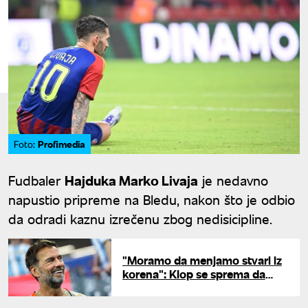
Profimedia
Foto:
Fudbaler
Hajduka Marko Livaja
je nedavno
napustio pripreme na Bledu, nakon što je odbio
da odradi kaznu izrečenu zbog nedisicipline.
"Moramo da menjamo stvari iz
korena": Klop se sprema da
postane selektor Nemačke