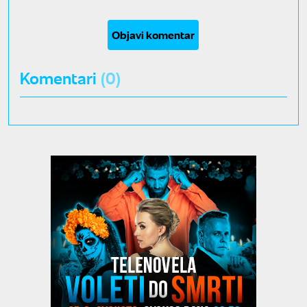
Objavi komentar
Komentari
(0)