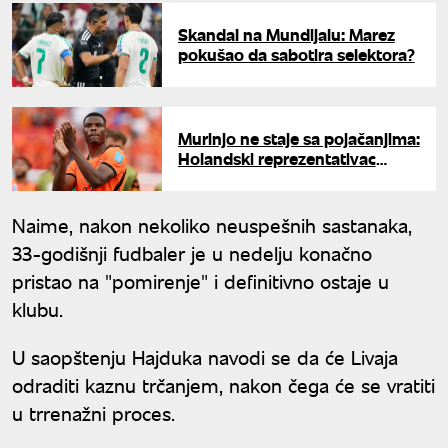
Skandal na Mundijalu: Marez
pokušao da sabotira selektora?
Murinjo ne staje sa pojačanjima:
Holandski reprezentativac
četvrti novajlija u "kraljevskom
klubu"
Naime, nakon nekoliko neuspešnih sastanaka,
33-godišnji fudbaler je u nedelju konačno
pristao na "pomirenje" i definitivno ostaje u
klubu.
U saopštenju Hajduka navodi se da će Livaja
odraditi kaznu trčanjem, nakon čega će se vratiti
u trrenažni proces.