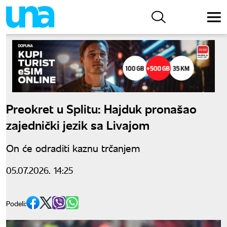
Preokret u Splitu: Hajduk pronašao
zajednički jezik sa Livajom
On će odraditi kaznu trčanjem
05.07.2026. 14:25
Podeli: