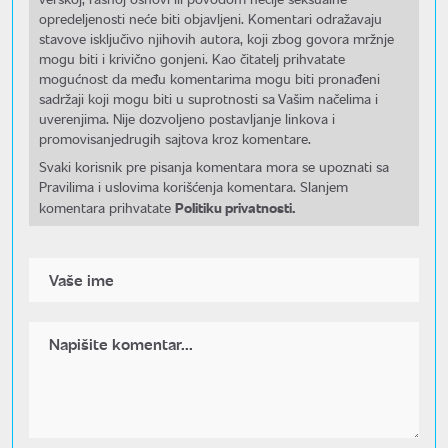
opredeljenosti neće biti objavljeni. Komentari odražavaju
stavove isključivo njihovih autora, koji zbog govora mržnje
mogu biti i krivično gonjeni. Kao čitatelj prihvatate
mogućnost da među komentarima mogu biti pronađeni
sadržaji koji mogu biti u suprotnosti sa Vašim načelima i
uverenjima. Nije dozvoljeno postavljanje linkova i
promovisanjedrugih sajtova kroz komentare.
Svaki korisnik pre pisanja komentara mora se upoznati sa
Pravilima i uslovima korišćenja komentara. Slanjem
Politiku privatnosti.
komentara prihvatate