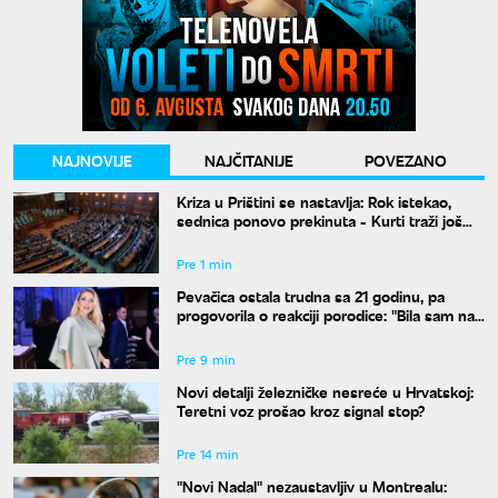
NAJNOVIJE
NAJČITANIJE
POVEZANO
Kriza u Prištini se nastavlja: Rok istekao,
sednica ponovo prekinuta - Kurti traži još
vremena
Pre 1 min
Pevačica ostala trudna sa 21 godinu, pa
progovorila o reakciji porodice: "Bila sam na
studijama"
Pre 9 min
Novi detalji železničke nesreće u Hrvatskoj:
Teretni voz prošao kroz signal stop?
Pre 14 min
"Novi Nadal" nezaustavljiv u Montrealu: