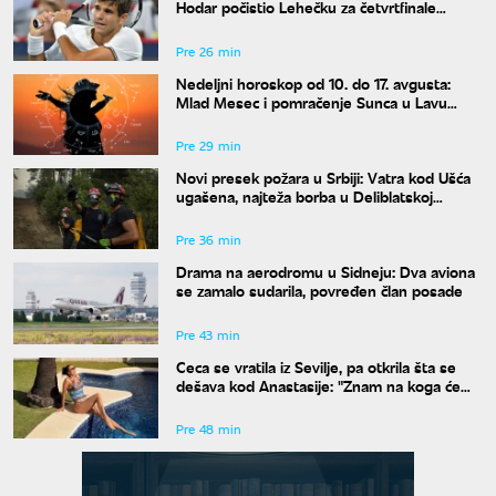
Hodar počistio Lehečku za četvrtfinale
mastersa
Pre 26 min
Nedeljni horoskop od 10. do 17. avgusta:
Mlad Mesec i pomračenje Sunca u Lavu
donose haos
Pre 29 min
Novi presek požara u Srbiji: Vatra kod Ušća
ugašena, najteža borba u Deliblatskoj
peščari
Pre 36 min
Drama na aerodromu u Sidneju: Dva aviona
se zamalo sudarila, povređen član posade
Pre 43 min
Ceca se vratila iz Sevilje, pa otkrila šta se
dešava kod Anastasije: "Znam na koga će
Ilijan da liči"
Pre 48 min