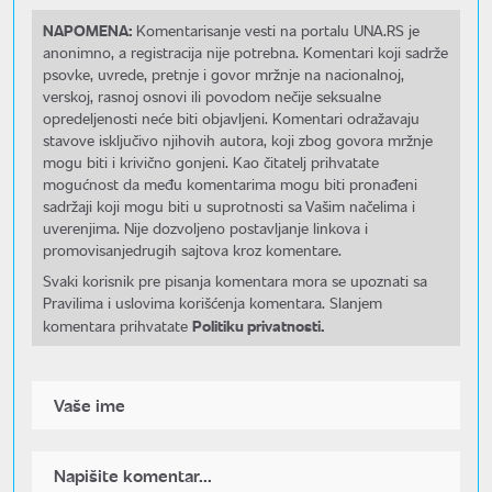
NAPOMENA:
Komentarisanje vesti na portalu UNA.RS je
anonimno, a registracija nije potrebna. Komentari koji sadrže
psovke, uvrede, pretnje i govor mržnje na nacionalnoj,
verskoj, rasnoj osnovi ili povodom nečije seksualne
opredeljenosti neće biti objavljeni. Komentari odražavaju
stavove isključivo njihovih autora, koji zbog govora mržnje
mogu biti i krivično gonjeni. Kao čitatelj prihvatate
mogućnost da među komentarima mogu biti pronađeni
sadržaji koji mogu biti u suprotnosti sa Vašim načelima i
uverenjima. Nije dozvoljeno postavljanje linkova i
promovisanjedrugih sajtova kroz komentare.
Svaki korisnik pre pisanja komentara mora se upoznati sa
Pravilima i uslovima korišćenja komentara. Slanjem
Politiku privatnosti.
komentara prihvatate