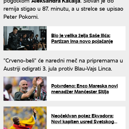
pogotkom
Aleksandra Kataija
. Slovan je do
remija stigao u 87. minutu, a u strelce se upisao
Peter Pokorni.
Bio je velika želja Saše Ilića:
Partizan ima novo pojačanje
"Crveno-beli" će naredni meč na pripremama u
Austriji odigrati 3. jula protiv Blau-Vajs Linca.
Potvrđeno: Enco Mareska novi
menadžer Mančester Sitija
Neočekivan potez Ekvadora:
Novi kapiten usred Svetskog
prvenstva