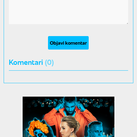
Objavi komentar
Komentari
(0)