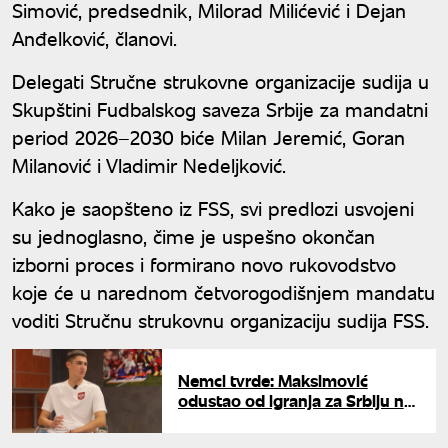
Simović, predsednik, Milorad Milićević i Dejan
Anđelković, članovi.
Delegati Stručne strukovne organizacije sudija u
Skupštini Fudbalskog saveza Srbije za mandatni
period 2026–2030 biće Milan Jeremić, Goran
Milanović i Vladimir Nedeljković.
Kako je saopšteno iz FSS, svi predlozi usvojeni
su jednoglasno, čime je uspešno okončan
izborni proces i formirano novo rukovodstvo
koje će u narednom četvorogodišnjem mandatu
voditi Stručnu strukovnu organizaciju sudija FSS.
Nemci tvrde: Maksimović
odustao od igranja za Srbiju na
Evropskom prvenstvu