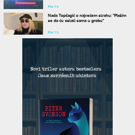
Pre 1 h
Nada Topčagić o najvećem strahu: "Plašim
se da ću ostati sama u grobu"
Pre 1 h