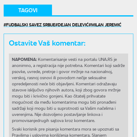
TAGOVI
FUDBALSKI SAVEZ SRBIJE
DEJAN DELEVIĆ
MILAN JEREMIĆ
Ostavite Vaš komentar:
NAPOMENA:
Komentarisanje vesti na portalu UNA.RS je
anonimno, a registracija nije potrebna. Komentari koji sadrže
psovke, uvrede, pretnje i govor mržnje na nacionalnoj,
verskoj, rasnoj osnovi ili povodom nečije seksualne
opredeljenosti neće biti objavljeni. Komentari odražavaju
stavove isključivo njihovih autora, koji zbog govora mržnje
mogu biti i krivično gonjeni. Kao čitatelj prihvatate
mogućnost da među komentarima mogu biti pronađeni
sadržaji koji mogu biti u suprotnosti sa Vašim načelima i
uverenjima. Nije dozvoljeno postavljanje linkova i
promovisanjedrugih sajtova kroz komentare.
Svaki korisnik pre pisanja komentara mora se upoznati sa
Pravilima i uslovima korišćenja komentara. Slanjem