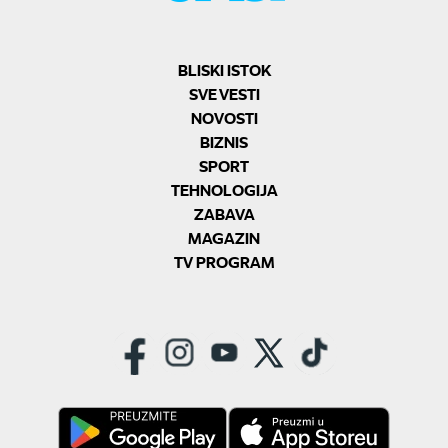
BLISKI ISTOK
SVE VESTI
NOVOSTI
BIZNIS
SPORT
TEHNOLOGIJA
ZABAVA
MAGAZIN
TV PROGRAM