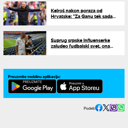
Keiroš nakon poraza od
Hrvatske: "Za Ganu tek sada
počinje Svetsko prvenstvo"
Suprug srpske influenserke
zaludeo fudbalski svet, ona
poručila: "I dalje plačem od
sreće"
Preuzmite mobilnu aplikaciju:
Podeli: