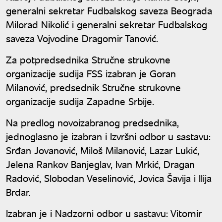
generalni sekretar Fudbalskog saveza Beograda
Milorad Nikolić i generalni sekretar Fudbalskog
saveza Vojvodine Dragomir Tanović.
Za potpredsednika Stručne strukovne
organizacije sudija FSS izabran je Goran
Milanović, predsednik Stručne strukovne
organizacije sudija Zapadne Srbije.
Na predlog novoizabranog predsednika,
jednoglasno je izabran i Izvršni odbor u sastavu:
Srđan Jovanović, Miloš Milanović, Lazar Lukić,
Jelena Rankov Banjeglav, Ivan Mrkić, Dragan
Radović, Slobodan Veselinović, Jovica Šavija i Ilija
Brdar.
Izabran je i Nadzorni odbor u sastavu: Vitomir