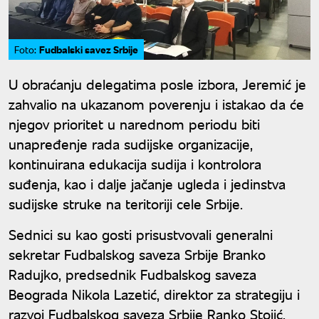
Fudbalski savez Srbije
Foto:
U obraćanju delegatima posle izbora, Jeremić je
zahvalio na ukazanom poverenju i istakao da će
njegov prioritet u narednom periodu biti
unapređenje rada sudijske organizacije,
kontinuirana edukacija sudija i kontrolora
suđenja, kao i dalje jačanje ugleda i jedinstva
sudijske struke na teritoriji cele Srbije.
Sednici su kao gosti prisustvovali generalni
sekretar Fudbalskog saveza Srbije Branko
Radujko, predsednik Fudbalskog saveza
Beograda Nikola Lazetić, direktor za strategiju i
razvoj Fudbalskog saveza Srbije Ranko Stojić,