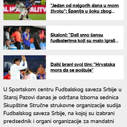
"Jedan od najgorih dana u mom
životu": Španija u šoku zbog
povrede Nika Vilijamsa
Skaloni: "Dali smo šansu
fudbalerima koji su malo igrali u
dosadašnjem delu Mundijala"
Dalić brani svoj tim: "Hrvatska
mora da se poštuje"
U Sportskom centru Fudbalskog saveza Srbije u
Staroj Pazovi danas je održana Izborna sednica
Skupštine Stručne strukovne organizacije sudija
Fudbalskog saveza Srbije, na kojoj su izabrani
predsednik i organi organizacije za mandatni