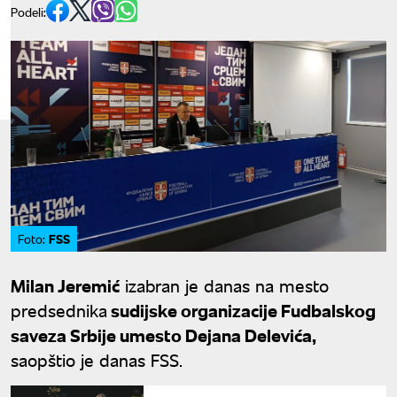
Podeli:
FSS
Foto:
Milan Jeremić
izabran je danas na mesto
predsednika
sudijske organizacije Fudbalskog
saveza Srbije umesto Dejana Delevića,
saopštio je danas FSS.