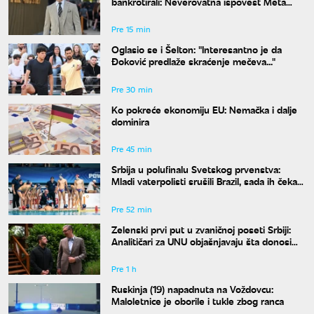
bankrotirali: Neverovatna ispovest Meta
Dejmona o paklu kroz koji je prošao
Pre 15 min
Oglasio se i Šelton: "Interesantno je da
Đoković predlaže skraćenje mečeva..."
Pre 30 min
Ko pokreće ekonomiju EU: Nemačka i dalje
dominira
Pre 45 min
Srbija u polufinalu Svetskog prvenstva:
Mladi vaterpolisti srušili Brazil, sada ih čeka
Hrvatska
Pre 52 min
Zelenski prvi put u zvaničnoj poseti Srbiji:
Analitičari za UNU objašnjavaju šta donosi
susret u Beogradu i kako će reagovati
Moskva
Pre 1 h
Ruskinja (19) napadnuta na Voždovcu:
Maloletnice je oborile i tukle zbog ranca