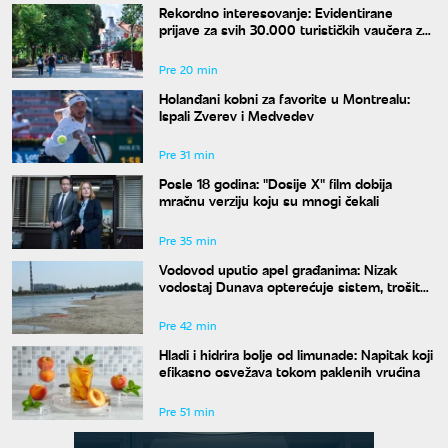
Rekordno interesovanje: Evidentirane
prijave za svih 30.000 turističkih vaučera za
penzionere
Pre 20 min
Holanđani kobni za favorite u Montrealu:
Ispali Zverev i Medvedev
Pre 31 min
Posle 18 godina: "Dosije X" film dobija
mračnu verziju koju su mnogi čekali
Pre 35 min
Vodovod uputio apel građanima: Nizak
vodostaj Dunava opterećuje sistem, trošite
vodu racionalno
Pre 42 min
Hladi i hidrira bolje od limunade: Napitak koji
efikasno osvežava tokom paklenih vrućina
Pre 51 min