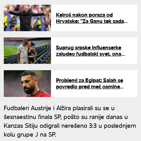
Keiroš nakon poraza od
Hrvatske: "Za Ganu tek sada
počinje Svetsko prvenstvo"
Suprug srpske influenserke
zaludeo fudbalski svet, ona
poručila: "I dalje plačem od
sreće"
Problemi za Egipat: Salah se
povredio pred meč osmine
finala Mundijala
Fudbaleri Austrije i Alžira plasirali su se u
šesnaestinu finala SP, pošto su ranije danas u
Kanzas Sitiju odigrali nerešeno 3:3 u poslednjem
kolu grupe J na SP.