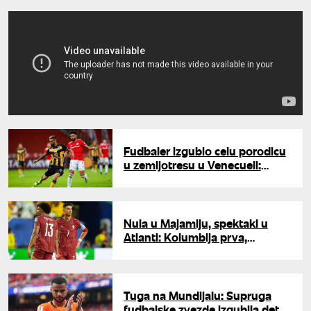
Fudbaler izgubio celu porodicu
u zemljotresu u Venecueli:
Danima kopao ruševine,
sačekale ga užasne vesti
Nula u Majamiju, spektakl u
Atlanti: Kolumbija prva,
Portugal na Hrvate, a Kongo na
megdan Englezima
Tuga na Mundijalu: Supruga
fudbalske zvezde izgubila dete,