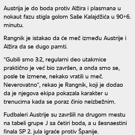
Austrija je do boda protiv Alžira i plasmana u
nokaut fazu stigla golom Saše Kalajdžića u 90+6.
minutu.
Rangnik je istakao da će meč između Austrije i
Alžira da se dugo pamti.
"Gubili smo 3:2, regularni deo utakmice
praktično je već bio završen, a onda smo se,
posle te izmene, nekako vratili u meč.
Neverovatno", rekao je Rangnik, koji je dodao
da je njegova ekipa pokazala karakter u
trenucima kada se poraz činio neizbežnim.
Fudbaleri Austrije su završili na drugom mestu
na tabeli grupe J sa četiri boda, a u šesnaestini
finala SP 2. jula igraće protiv Španije.