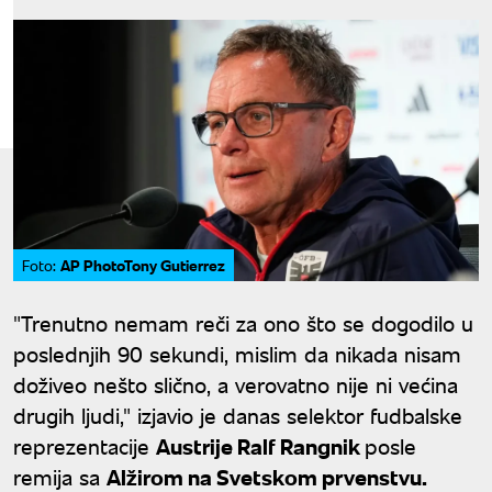
AP PhotoTony Gutierrez
Foto:
"Trenutno nemam reči za ono što se dogodilo u
poslednjih 90 sekundi, mislim da nikada nisam
doživeo nešto slično, a verovatno nije ni većina
drugih ljudi," izjavio je danas selektor fudbalske
reprezentacije
Austrije Ralf Rangnik
posle
remija sa
Alžirom na Svetskom prvenstvu.