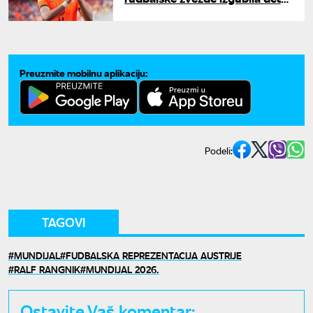
oglasili se nakon gubitka
Preuzmite mobilnu aplikaciju:
Podeli:
TAGOVI
MUNDIJAL
FUDBALSKA REPREZENTACIJA AUSTRIJE
RALF RANGNIK
MUNDIJAL 2026.
Ostavite Vaš komentar: