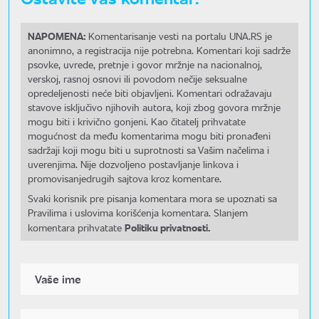
NAPOMENA:
Komentarisanje vesti na portalu UNA.RS je
anonimno, a registracija nije potrebna. Komentari koji sadrže
psovke, uvrede, pretnje i govor mržnje na nacionalnoj,
verskoj, rasnoj osnovi ili povodom nečije seksualne
opredeljenosti neće biti objavljeni. Komentari odražavaju
stavove isključivo njihovih autora, koji zbog govora mržnje
mogu biti i krivično gonjeni. Kao čitatelj prihvatate
mogućnost da među komentarima mogu biti pronađeni
sadržaji koji mogu biti u suprotnosti sa Vašim načelima i
uverenjima. Nije dozvoljeno postavljanje linkova i
promovisanjedrugih sajtova kroz komentare.
Svaki korisnik pre pisanja komentara mora se upoznati sa
Pravilima i uslovima korišćenja komentara. Slanjem
Politiku privatnosti.
komentara prihvatate