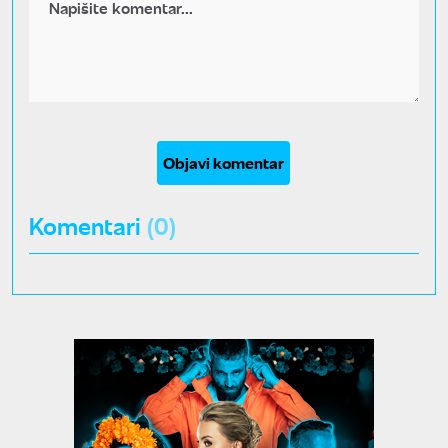
Objavi komentar
Komentari
(0)