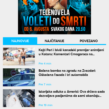
NAJNOVIJE
NAJČITANIJE
POVEZANO
Kejti Peri i bivši kanadski premijer snimljeni
u Kotoru: Komentari Crnogoraca na
mrežama su hit
Pre 4 min
Bačena bomba na zgradu na Zvezdari:
Oštećena fasada i tri automobila
Pre 7 min
Istorijska odluka u Americi: Ova država sada
dozvoljava pacijentima da sami okončaju
život
Pre 19 min