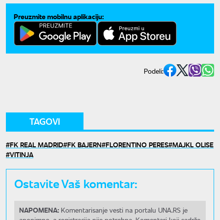
Preuzmite mobilnu aplikaciju:
Podeli:
TAGOVI
FK REAL MADRID
FK BAJERN
FLORENTINO PERES
MAJKL OLISE
VITINJA
Ostavite Vaš komentar:
NAPOMENA:
Komentarisanje vesti na portalu UNA.RS je
anonimno, a registracija nije potrebna. Komentari koji sadrže