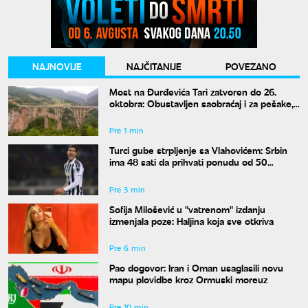
NAJNOVIJE
NAJČITANIJE
POVEZANO
Most na Đurđevića Tari zatvoren do 26.
oktobra: Obustavljen saobraćaj i za pešake,
ovo je alternativni pravac
Pre 1 min
Turci gube strpljenje sa Vlahovićem: Srbin
ima 48 sati da prihvati ponudu od 50
miliona evra
Pre 3 min
Sofija Milošević u "vatrenom" izdanju
izmenjala poze: Haljina koja sve otkriva
Pre 6 min
Pao dogovor: Iran i Oman usaglasili novu
mapu plovidbe kroz Ormuski moreuz
Pre 10 min