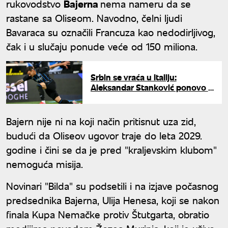
rukovodstvo
Bajerna
nema nameru da se
rastane sa Oliseom. Navodno, čelni ljudi
Bavaraca su označili Francuza kao nedodirljivog,
čak i u slučaju ponude veće od 150 miliona.
Srbin se vraća u Italiju:
Aleksandar Stanković ponovo u
Interu
Bajern nije ni na koji način pritisnut uza zid,
budući da Oliseov ugovor traje do leta 2029.
godine i čini se da je pred "kraljevskim klubom"
nemoguća misija.
Novinari "Bilda" su podsetili i na izjave počasnog
predsednika Bajerna, Ulija Henesa, koji se nakon
finala Kupa Nemačke protiv Štutgarta, obratio