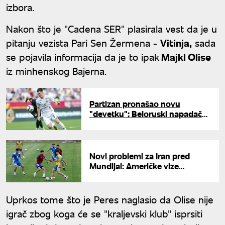
izbora.
Nakon što je "Cadena SER" plasirala vest da je u
pitanju vezista Pari Sen Žermena -
Vitinja,
sada
se pojavila informacija da je to ipak
Majkl Olise
iz minhenskog Bajerna.
Partizan pronašao novu
"devetku": Beloruski napadač
stiže iz Moskve
Novi problemi za Iran pred
Mundijal: Američke vize
odbijene delu stručnog štaba
Uprkos tome što je Peres naglasio da Olise nije
igrač zbog koga će se "kraljevski klub" isprsiti