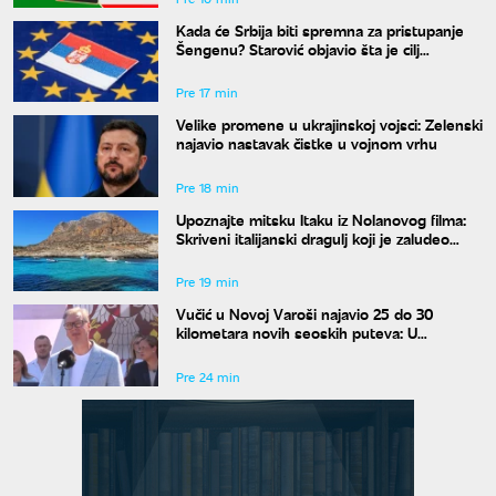
Kada će Srbija biti spremna za pristupanje
Šengenu? Starović objavio šta je cilj
Beograda
Pre 17 min
Velike promene u ukrajinskoj vojsci: Zelenski
najavio nastavak čistke u vojnom vrhu
Pre 18 min
Upoznajte mitsku Itaku iz Nolanovog filma:
Skriveni italijanski dragulj koji je zaludeo
svet
Pre 19 min
Vučić u Novoj Varoši najavio 25 do 30
kilometara novih seoskih puteva: U
asfaltiranje stiže do osam miliona evra
Pre 24 min