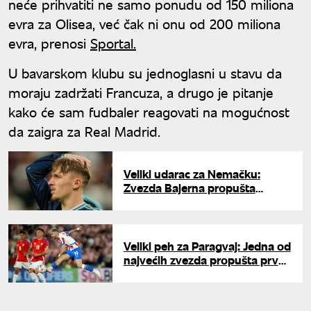
neće prihvatiti ne samo ponudu od 150 miliona
evra za Olisea, već čak ni onu od 200 miliona
evra, prenosi
Sportal.
U bavarskom klubu su jednoglasni u stavu da
moraju zadržati Francuza, a drugo je pitanje
kako će sam fudbaler reagovati na mogućnost
da zaigra za Real Madrid.
Veliki udarac za Nemačku:
Zvezda Bajerna propušta
Mundijal
Veliki peh za Paragvaj: Jedna od
najvećih zvezda propušta prve
dve utakmice na Mundijalu