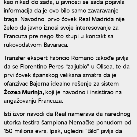
kao nikad do sada, u javnosti se sada pojavila
informacija da je ovo bilo samo zavaravanje
traga. Navodno, prvo čovek Real Madrida nije
želeo da javno iznosi svoje interesovanje za
Francuza pre nego što stupi u kontakt sa
rukovodstvom Bavaraca.
Transfer ekspert Fabricio Romano takođe javlja
da se Florentino Peres “zaljubio” u Olisea, te da
prvi čovek španskog velikana smatra da je
ofanzivac Bajerna idealno rešenje za sistem
Žozea Murinja,
koji je navodno i insistirao na
angažovanju Francuza.
Isti izvor navodi da Real namerava da narednog
utorka testira šampiona Nemačke ponudom od
150 miliona evra. Ipak, ugledni "Bild" javlja da