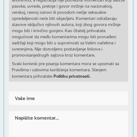
psovke, uvrede, pretnje i govor mržnje na nacionalnoj,
verskoj, rasnoj osnovi ili povodom nečije seksualne
opredeljenosti neće biti objavljeni. Komentari odražavaju
stavove isključivo njihovih autora, koji zbog govora mržnje
mogu biti i krivično gonjeni. Kao čitatelj prihvatate
mogućnost da među komentarima mogu biti pronađeni
sadržaji koji mogu biti u suprotnosti sa Vašim načelima i
uverenjima. Nije dozvoljeno postavljanje linkova i
promovisanjedrugih sajtova kroz komentare.
Svaki korisnik pre pisanja komentara mora se upoznati sa
Pravilima i uslovima korišćenja komentara. Slanjem
Politiku privatnosti.
komentara prihvatate