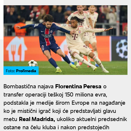
Profimedia
Foto:
Bombastična najava
Florentina Peresa
o
transfer operaciji teškoj 150 miliona evra,
podstakla je medije širom Evrope na nagađanje
ko je mistični igrač koji će predstavljati glavu
metu
Real Madrida,
ukoliko aktuelni predsednik
ostane na čelu kluba i nakon predstojećih