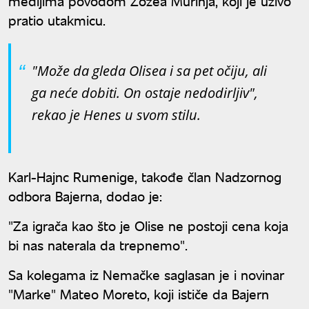
medijima povodom Žozea Murinja, koji je uživo
pratio utakmicu.
"Može da gleda Olisea i sa pet očiju, ali
ga neće dobiti. On ostaje nedodirljiv",
rekao je Henes u svom stilu.
Karl-Hajnc Rumenige, takođe član Nadzornog
odbora Bajerna, dodao je:
"Za igrača kao što je Olise ne postoji cena koja
bi nas naterala da trepnemo".
Sa kolegama iz Nemačke saglasan je i novinar
"Marke" Mateo Moreto, koji ističe da Bajern