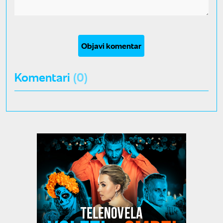
Objavi komentar
Komentari
(0)