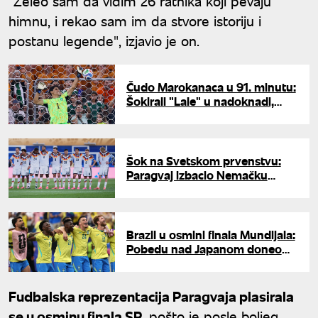
"Želeo sam da vidim 26 ratnika koji pevaju
himnu, i rekao sam im da stvore istoriju i
postanu legende", izjavio je on.
Čudo Marokanaca u 91. minutu:
Šokirali "Lale" u nadoknadi,
Bonu odbranio penale za
istorijsku pobedu
Šok na Svetskom prvenstvu:
Paragvaj izbacio Nemačku
posle penal drame
Brazil u osmini finala Mundijala:
Pobedu nad Japanom doneo
Martineli u nadoknadi vremena
Fudbalska reprezentacija Paragvaja plasirala
se u osminu finala SP
, pošto je posle boljeg