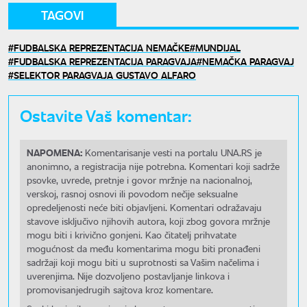
TAGOVI
FUDBALSKA REPREZENTACIJA NEMAČKE
MUNDIJAL
FUDBALSKA REPREZENTACIJA PARAGVAJA
NEMAČKA PARAGVAJ
SELEKTOR PARAGVAJA GUSTAVO ALFARO
Ostavite Vaš komentar:
NAPOMENA:
Komentarisanje vesti na portalu UNA.RS je
anonimno, a registracija nije potrebna. Komentari koji sadrže
psovke, uvrede, pretnje i govor mržnje na nacionalnoj,
verskoj, rasnoj osnovi ili povodom nečije seksualne
opredeljenosti neće biti objavljeni. Komentari odražavaju
stavove isključivo njihovih autora, koji zbog govora mržnje
mogu biti i krivično gonjeni. Kao čitatelj prihvatate
mogućnost da među komentarima mogu biti pronađeni
sadržaji koji mogu biti u suprotnosti sa Vašim načelima i
uverenjima. Nije dozvoljeno postavljanje linkova i
promovisanjedrugih sajtova kroz komentare.