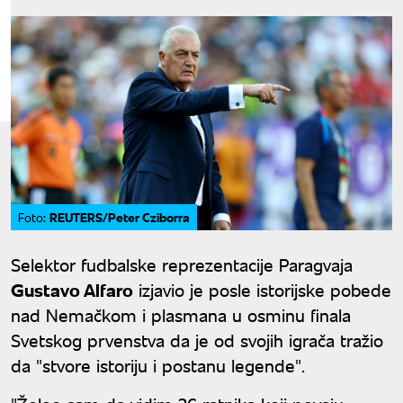
REUTERS/Peter Cziborra
Foto:
Selektor fudbalske reprezentacije Paragvaja
Gustavo Alfaro
izjavio je posle istorijske pobede
nad Nemačkom i plasmana u osminu finala
Svetskog prvenstva da je od svojih igrača tražio
da "stvore istoriju i postanu legende".