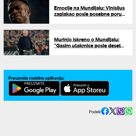
Emocije na Mundijalu: Vinisijus
zaplakao posle posebne poruke
iz Brazila
Murinjo iskreno o Mundijalu:
"Gasim utakmice posle deset
minuta"
Preuzmite mobilnu aplikaciju:
Podeli: