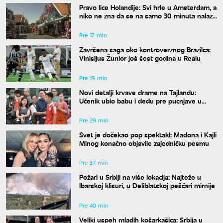
Pravo lice Holandije: Svi hrle u Amsterdam, a
niko ne zna da se na samo 30 minuta nalazi
ovo rajsko mesto
Pre 17 min
Završena saga oko kontroverznog Brazilca:
Vinisijus Žunior još šest godina u Realu
Pre 19 min
Novi detalji krvave drame na Tajlandu:
Učenik ubio babu i dedu pre pucnjave u
školi, ukupno osmoro mrtvih
Pre 29 min
Svet je dočekao pop spektakl: Madona i Kajli
Minog konačno objavile zajedničku pesmu
Pre 37 min
Požari u Srbiji na više lokacija: Najteže u
Ibarskoj klisuri, u Deliblatskoj peščari mirnije
Pre 40 min
Veliki uspeh mladih košarkašica: Srbija u