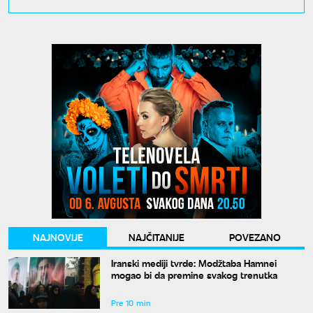
NAJNOVIJE
NAJČITANIJE
POVEZANO
Iranski mediji tvrde: Modžtaba Hamnei
mogao bi da premine svakog trenutka
Pre 10 min