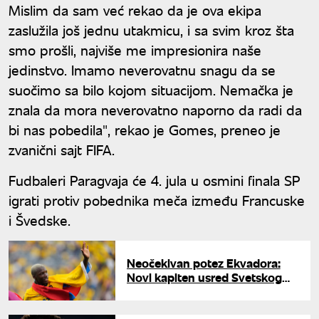
Mislim da sam već rekao da je ova ekipa
zaslužila još jednu utakmicu, i sa svim kroz šta
smo prošli, najviše me impresionira naše
jedinstvo. Imamo neverovatnu snagu da se
suočimo sa bilo kojom situacijom. Nemačka je
znala da mora neverovatno naporno da radi da
bi nas pobedila", rekao je Gomes, preneo je
zvanični sajt FIFA.
Fudbaleri Paragvaja će 4. jula u osmini finala SP
igrati protiv pobednika meča između Francuske
i Švedske.
Neočekivan potez Ekvadora:
Novi kapiten usred Svetskog
prvenstva