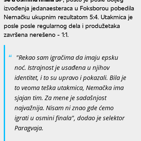
izvođenja jedanaesteraca u Foksborou pobedila
Nemačku ukupnim rezultatom 5:4. Utakmica je
posle posle regularnog dela i produžetaka
završena nerešeno - 1:1.
"Rekao sam igračima da imaju epsku
noć. Istrajnost je usađena u njihov
identitet, i to su upravo i pokazali. Bila je
to veoma teška utakmica, Nemačka ima
sjajan tim. Za mene je sadašnjost
najvažnija. Nisam ni znao gde ćemo
igrati u osmini finala", dodao je selektor
Paragvaja.