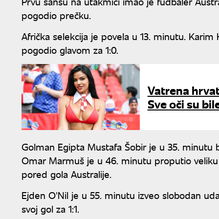
Prvu šansu na utakmici imao je fudbaler Austra
pogodio prečku.
Afrička selekcija je povela u 13. minutu. Kari
pogodio glavom za 1:0.
Vatrena hrvat
Sve oči su bil
Golman Egipta Mustafa Šobir je u 35. minutu b
Omar Marmuš je u 46. minutu proputio veliku pr
pored gola Australije.
Ejden O'Nil je u 55. minutu izveo slobodan u
svoj gol za 1:1.