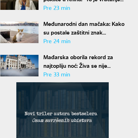
u mračnu prošlost"
Pre 23 min
Međunarodni dan mačaka: Kako
su postale zaštitni znak
Istanbula
Pre 24 min
Mađarska oborila rekord za
najtopliju noć: Živa se nije
spustila ispod 27 stepeni
Pre 33 min