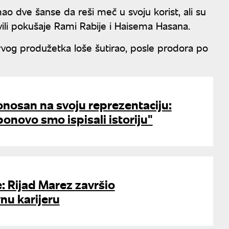
 dve šanse da reši meč u svoju korist, ali su
avili pokušaje Rami Rabije i Haisema Hasana.
og produžetka loše šutirao, posle prodora po
nosan na svoju reprezentaciju:
ponovo smo ispisali istoriju"
e: Rijad Marez završio
nu karijeru