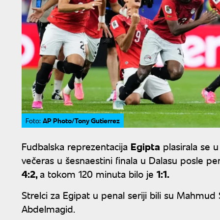
AP Photo/Tony Gutierrez
Foto:
Fudbalska reprezentacija
Egipta
plasirala se 
večeras u šesnaestini finala u Dalasu posle pe
4:2,
a tokom 120 minuta bilo je
1:1.
Strelci za Egipat u penal seriji bili su Mahm
Abdelmagid.