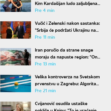
Kim Kardašijan ludo zaljubljena
- Hamilton objavio nove
Pre 4 min
fotografije
Vučić i Zelenski nakon sastanka:
"Srbija će podržati Ukrajinu na
evropskom putu, želimo veću
Pre 11 min
trgovinsku razmenu"
Iran poručio da strane snage
moraju da napuste region: "One
su glavni uzrok nesigurnosti"
Pre 13 min
Velika kontroverza na Svetskom
prvenstvu u Zagrebu: Algoritam
izbacio Crnu Goru uprkos
Pre 21 min
pobedama
Cvijanović osudila ustaške
pokliče u Kninu: "To je vraćanje