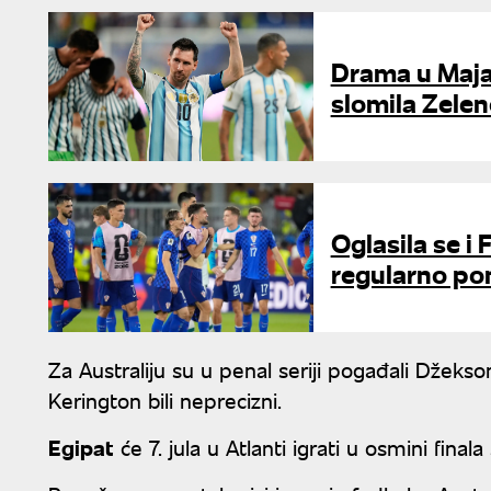
Drama u Maja
slomila Zelen
Oglasila se i
regularno po
Za Australiju su u penal seriji pogađali Džekson
Kerington bili neprecizni.
Egipat
će 7. jula u Atlanti igrati u osmini final