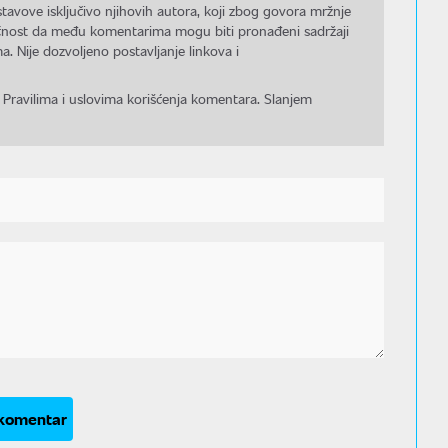
stavove isključivo njihovih autora, koji zbog govora mržnje
gućnost da među komentarima mogu biti pronađeni sadržaji
a. Nije dozvoljeno postavljanje linkova i
 Pravilima i uslovima korišćenja komentara. Slanjem
 komentar