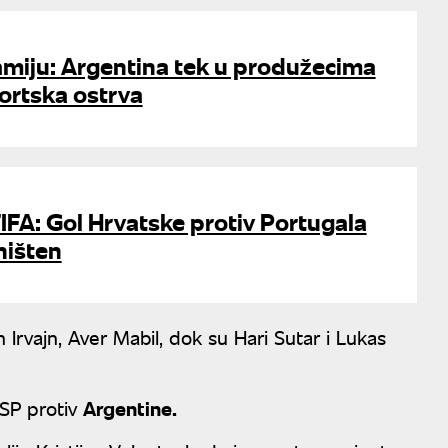
miju: Argentina tek u produžecima
ortska ostrva
 FIFA: Gol Hrvatske protiv Portugala
ništen
 Irvajn, Aver Mabil, dok su Hari Sutar i Lukas
a SP protiv
Argentine.