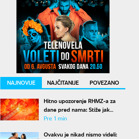
NAJNOVIJE
NAJČITANIJE
POVEZANO
Hitno upozorenje RHMZ-a za
dane pred nama: Stiže jak
toplotni talas, Srbija pod
Pre 1 min
ekstremnim rizikom od požara
Ovakvu je nikad nismo videli: