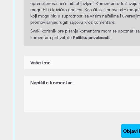
opredeljenosti neće biti objavljeni. Komentari odražavaju 
mogu biti i krivično gonjeni. Kao čitatelj prihvatate mo
koji mogu biti u suprotnosti sa Vašim načelima i uverenjim
promovisanjedrugih sajtova kroz komentare.
Svaki korisnik pre pisanja komentara mora se upoznati sa
Politiku privatnosti.
komentara prihvatate
Objavi