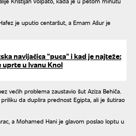
lije Kristijan Volpato, kada je u petom minutu
m Hafez je uputio centaršut, a Emam Ašur je
ska navijačica "puca" i kad je najteže:
e uprte u Ivanu Knol
ez većih problema zaustavio šut Aziza Behiča.
iliku da duplira prednost Egipta, ali je šutirao
darac, a Mohamed Hani je glavom poslao loptu u