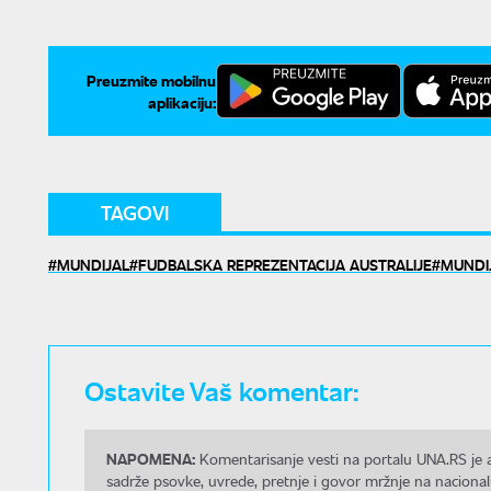
Preuzmite mobilnu
aplikaciju:
TAGOVI
MUNDIJAL
FUDBALSKA REPREZENTACIJA AUSTRALIJE
MUNDIJ
Ostavite Vaš komentar:
NAPOMENA:
Komentarisanje vesti na portalu UNA.RS je a
sadrže psovke, uvrede, pretnje i govor mržnje na nacional