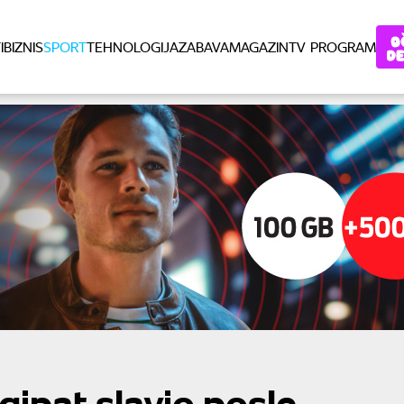
I
BIZNIS
SPORT
TEHNOLOGIJA
ZABAVA
MAGAZIN
TV PROGRAM
gipat slavio posle