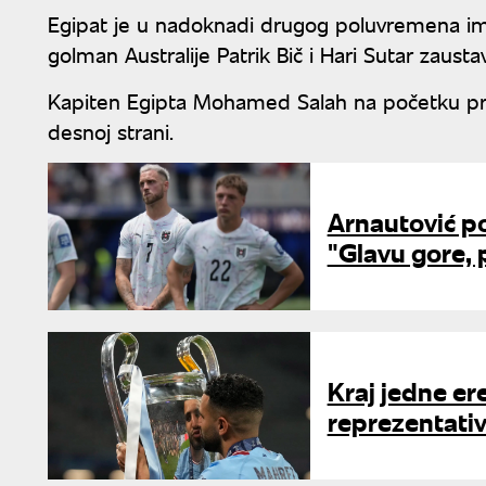
Egipat je u nadoknadi drugog poluvremena imao
golman Australije Patrik Bič i Hari Sutar zaust
Kapiten Egipta Mohamed Salah na početku prv
desnoj strani.
Arnautović po
"Glavu gore, 
Kraj jedne er
reprezentativ