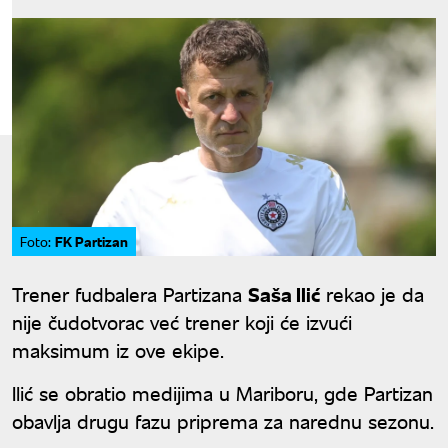
FK Partizan
Foto:
Trener fudbalera Partizana
Saša Ilić
rekao je da
nije čudotvorac već trener koji će izvući
maksimum iz ove ekipe.
Ilić se obratio medijima u Mariboru, gde Partizan
obavlja drugu fazu priprema za narednu sezonu.