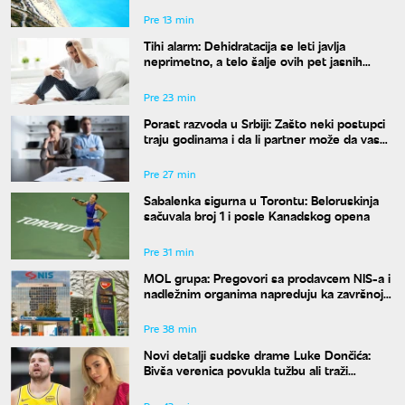
Pre 13 min
Tihi alarm: Dehidratacija se leti javlja
neprimetno, a telo šalje ovih pet jasnih
znakova pre nego što osetite žeđ
Pre 23 min
Porast razvoda u Srbiji: Zašto neki postupci
traju godinama i da li partner može da vas
"zadrži" u braku?
Pre 27 min
Sabalenka sigurna u Torontu: Beloruskinja
sačuvala broj 1 i posle Kanadskog opena
Pre 31 min
MOL grupa: Pregovori sa prodavcem NIS-a i
nadležnim organima napreduju ka završnoj
fazi
Pre 38 min
Novi detalji sudske drame Luke Dončića:
Bivša verenica povukla tužbu ali traži
bogatstvo na sudu u Sloveniji