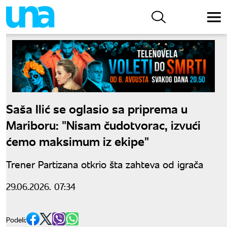
Saša Ilić se oglasio sa priprema u
Mariboru: "Nisam čudotvorac, izvući
ćemo maksimum iz ekipe"
Trener Partizana otkrio šta zahteva od igrača
29.06.2026. 07:34
Podeli: