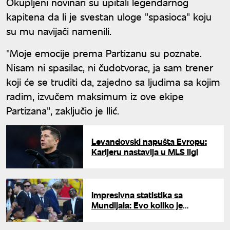
Okupljeni novinari su upitali legendarnog
kapitena da li je svestan uloge "spasioca" koju
su mu navijači namenili.
"Moje emocije prema Partizanu su poznate.
Nisam ni spasilac, ni čudotvorac, ja sam trener
koji će se truditi da, zajedno sa ljudima sa kojim
radim, izvučem maksimum iz ove ekipe
Partizana", zaključio je Ilić.
Levandovski napušta Evropu:
Karijeru nastavlja u MLS ligi
Impresivna statistika sa
Mundijala: Evo koliko je
fudbalera zaigralo u grupnoj
fazi