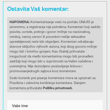
Ostavite Vaš komentar:
NAPOMENA:
Komentarisanje vesti na portalu UNA.RS je
anonimno, a registracija nije potrebna. Komentari koji sadrže
psovke, uvrede, pretnje i govor mržnje na nacionalnoj,
verskoj, rasnoj osnovi ili povodom nečije seksualne
opredeljenosti neće biti objavljeni. Komentari odražavaju
stavove isključivo njihovih autora, koji zbog govora mržnje
mogu biti i krivično gonjeni. Kao čitatelj prihvatate
mogućnost da među komentarima mogu biti pronađeni
sadržaji koji mogu biti u suprotnosti sa Vašim načelima i
uverenjima. Nije dozvoljeno postavljanje linkova i
promovisanjedrugih sajtova kroz komentare.
Svaki korisnik pre pisanja komentara mora se upoznati sa
Pravilima i uslovima korišćenja komentara. Slanjem
Politiku privatnosti.
komentara prihvatate