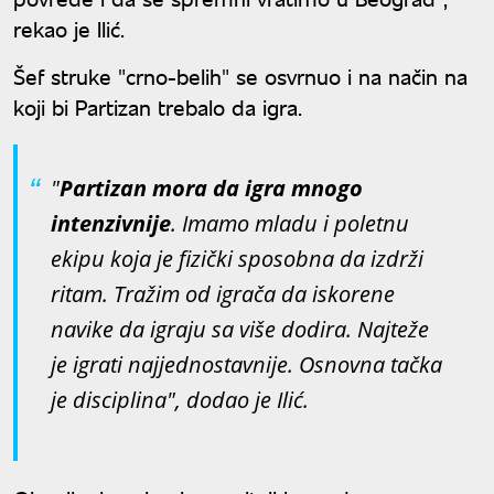
rekao je Ilić.
Šef struke "crno-belih" se osvrnuo i na način na
koji bi Partizan trebalo da igra.
"
Partizan mora da igra mnogo
intenzivnije
. Imamo mladu i poletnu
ekipu koja je fizički sposobna da izdrži
ritam. Tražim od igrača da iskorene
navike da igraju sa više dodira. Najteže
je igrati najjednostavnije. Osnovna tačka
je disciplina", dodao je Ilić.