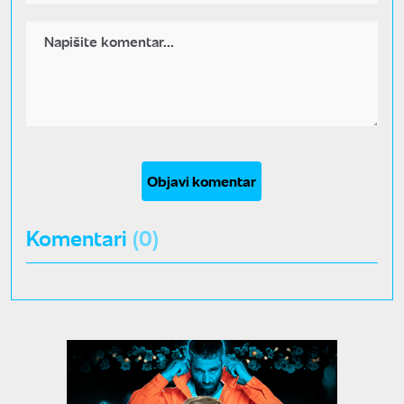
Objavi komentar
Komentari
(0)