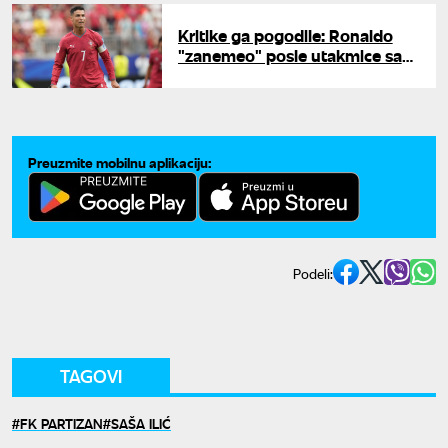
Kritike ga pogodile: Ronaldo
"zanemeo" posle utakmice sa
Kolumbijom
Preuzmite mobilnu aplikaciju:
Podeli:
TAGOVI
FK PARTIZAN
SAŠA ILIĆ