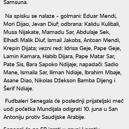
Samsuna.
Na spisku se nalaze - golmani: Eduar Mendi,
Mori Dijao, Jevan Diuf; odbrana: Kalidu Kulibali,
Musa Nijakate, Mamadu Sar, Abdulaje Sek,
Elhađi Malik Diuf, Ismail Jakobs, Antoan Mendi,
Krepin Dijata; vezni red: Idrisa Geje, Pape Geje,
Lamin Kamara, Habib Dijara, Pape Matar Sar,
Pate Sis, Bara Sapoko Ndijaje; napadači: Sadio
Mane, Ismaila Sar, Iliman Ndiaje, Ibrahim Mbaje,
Asane Diao, Nikolas Džekson Bamba Dijeng i
Šerif Ndiaje.
Fudbaleri Senegala će poslednji prijateljski meč
uoči početka Mundijala odigrati 10. juna u San
Antoniju protiv Saudijske Arabije.
Senegal će na SP igrati u grupi I protiv