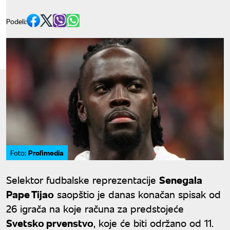
Podeli:
Profimedia
Foto:
Selektor fudbalske reprezentacije
Senegala
Pape Tijao
saopštio je danas konačan spisak od
26 igrača na koje računa za predstojeće
Svetsko prvenstvo
, koje će biti održano od 11.