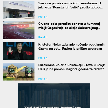
Sve više putnika na niškom aerodromu: U
julu kroz "Konstantin Veliki" prošlo gotovo
50.000 ljudi
Pre 4 h
Crveno-bela porodica ponovo u humanoj
misiji: Organizuje se akcija dobrovoljnog
davanja krvi
Pre 4 h
Kristofer Nolan zabranio nošenje popularnih
čizama na setu: Razlog je prilično apsurdan
Pre 4 h
Ekstremne vrućine uništavaju useve u Srbiji:
Da li je na pomolu najgora godina za ratare?
Pre 4 h