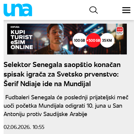
Selektor Senegala saopštio konačan
spisak igrača za Svetsko prvenstvo:
Šerif Ndiaje ide na Mundijal
Fudbaleri Senegala će poslednji prijateljski meč
uoči početka Mundijala odigrati 10. juna u San
Antoniju protiv Saudijske Arabije
02.06.2026. 10:55