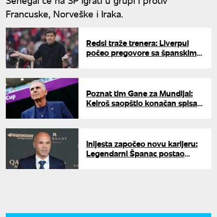
Francuske, Norveške i Iraka.
Redsi traže trenera: Liverpul
počeo pregovore sa španskim
trenerom Iraolom
Poznat tim Gane za Mundijal:
Keiroš saopštio konačan spisak
fudbalera
Inijesta započeo novu karijeru:
Legendarni Španac postao
trener