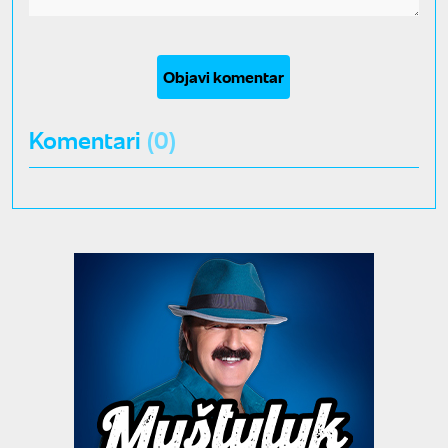
Objavi komentar
Komentari
(0)