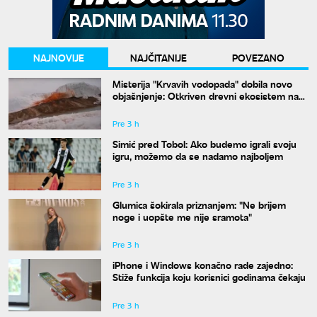
NAJNOVIJE
NAJČITANIJE
POVEZANO
Misterija "Krvavih vodopada" dobila novo
objašnjenje: Otkriven drevni ekosistem na
Antarktiku
Pre 3 h
Simić pred Tobol: Ako budemo igrali svoju
igru, možemo da se nadamo najboljem
Pre 3 h
Glumica šokirala priznanjem: "Ne brijem
noge i uopšte me nije sramota"
Pre 3 h
iPhone i Windows konačno rade zajedno:
Stiže funkcija koju korisnici godinama čekaju
Pre 3 h