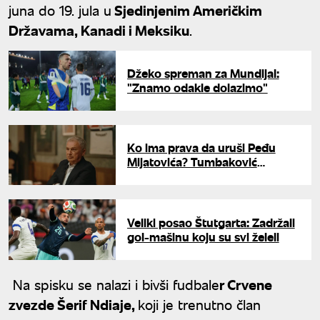
juna do 19. jula u
Sjedinjenim Američkim
Državama, Kanadi i Meksiku
.
Džeko spreman za Mundijal:
"Znamo odakle dolazimo"
Ko ima prava da uruši Peđu
Mijatovića? Tumbaković
otvoreno o Partizanu u "Super
indirektno kod Popa i Milana"
Veliki posao Štutgarta: Zadržali
gol-mašinu koju su svi želeli
Na spisku se nalazi i bivši fudbale
r Crvene
zvezde Šerif Ndiaje,
koji je trenutno član